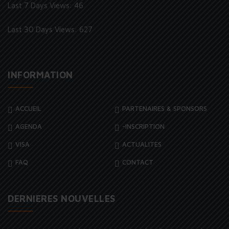
Last 7 Days Views:
46
Last 30 Days Views:
627
INFORMATION
ACCUEIL
PARTENAIRES & SPONSORS
AGENDA
-INSCRIPTION
VISA
ACTUALITES
FAQ
CONTACT
DERNIERES NOUVELLES