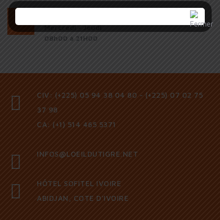
HORAIRE
Mercredi - Jeudi
08h00 à 21H00
CIV: (+225) 05 94 38 04 80 - (+225) 07 02 75
37 98
CA: (+1) 514 465 5371
INFOS@LOEILDUTIGRE.NET
HÔTEL SOFITEL IVOIRE
ABIDJAN, COTE D'IVOIRE