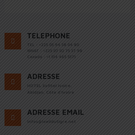
TELEPHONE
TEL : +225 05 94 38 04 80
WHAT : +225 07 02 75 37 98
Canada : +1 514 465 5371
ADRESSE
HOTEL Sofitel Ivoire,
Abidjan, Côte d’Ivoire
ADRESSE EMAIL
infos@loeildutigre.net