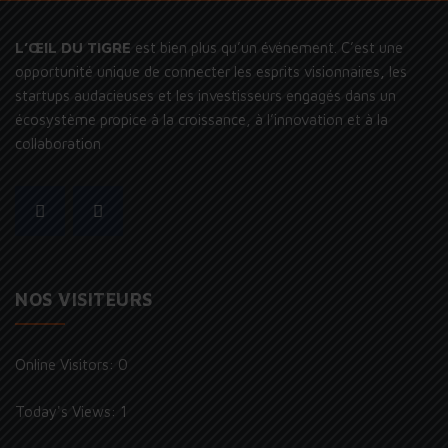
L’ŒIL DU TIGRE
est bien plus qu’un événement. C’est une
opportunité unique de connecter les esprits visionnaires, les
startups audacieuses et les investisseurs engagés dans un
écosystème propice à la croissance, à l’innovation et à la
collaboration
NOS VISITEURS
Online Visitors:
0
Today's Views:
1