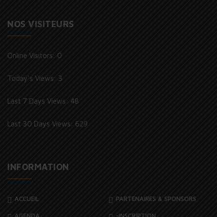
NOS VISITEURS
Online Visitors:
0
Today's Views:
3
Last 7 Days Views:
48
Last 30 Days Views:
629
INFORMATION
ACCUEIL
PARTENAIRES & SPONSORS
AGENDA
-INSCRIPTION