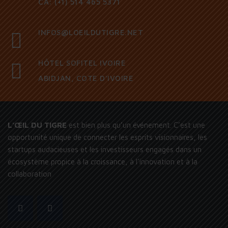
CA: (+1) 514 465 5371
INFOS@LOEILDUTIGRE.NET
HÔTEL SOFITEL IVOIRE
ABIDJAN, COTE D'IVOIRE
L’ŒIL DU TIGRE
est bien plus qu’un événement. C’est une
opportunité unique de connecter les esprits visionnaires, les
startups audacieuses et les investisseurs engagés dans un
écosystème propice à la croissance, à l’innovation et à la
collaboration