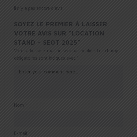
Il n’y a pas encore d’avis.
SOYEZ LE PREMIER À LAISSER
VOTRE AVIS SUR “LOCATION
STAND – SEOT 2025”
Votre adresse e-mail ne sera pas publiée.
Les champs
obligatoires sont indiqués avec
*
Nom
*
E-mail
*