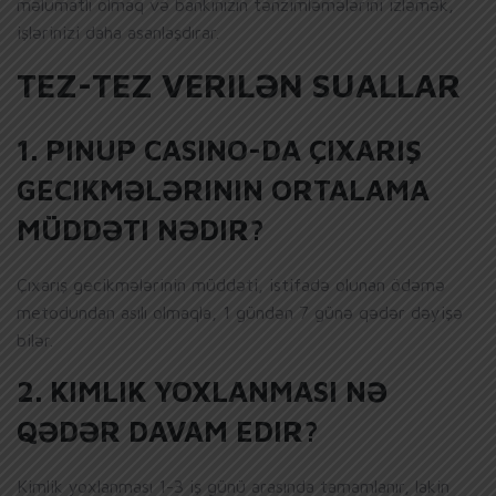
məlumatlı olmaq və bankınızın tənzimləmələrini izləmək,
işlərinizi daha asanlaşdırar.
TEZ-TEZ VERILƏN SUALLAR
1. PINUP CASINO-DA ÇIXARIŞ
GECIKMƏLƏRININ ORTALAMA
MÜDDƏTI NƏDIR?
Çıxarış gecikmələrinin müddəti, istifadə olunan ödəmə
metodundan asılı olmaqla, 1 gündən 7 günə qədər dəyişə
bilər.
2. KIMLIK YOXLANMASI NƏ
QƏDƏR DAVAM EDIR?
Kimlik yoxlanması 1-3 iş günü arasında tamamlanır, lakin