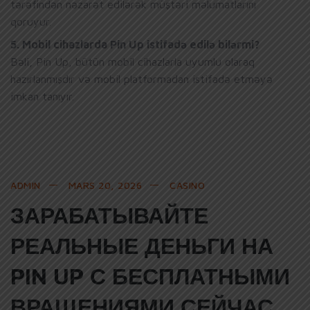
tərəfindən nəzarət edilərək müştəri məlumatlarını
qoruyur.
5. Mobil cihazlarda Pin Up istifadə edilə bilərmi?
Bəli, Pin Up, bütün mobil cihazlarla uyumlu olaraq
hazırlanmışdır və mobil platformadan istifadə etməyə
imkan tanıyır.
ADMIN
MARS 20, 2026
CASINO
ЗАРАБАТЫВАЙТЕ
РЕАЛЬНЫЕ ДЕНЬГИ НА
PIN UP С БЕСПЛАТНЫМИ
ВРАЩЕНИЯМИ СЕЙЧАС