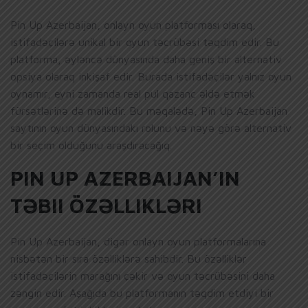
Pin Up Azerbaijan, onlayn oyun platforması olaraq,
istifadəçilərə unikal bir oyun təcrübəsi təqdim edir. Bu
platforma, əyləncə dünyasında daha geniş bir alternativ
opsiya olaraq inkişaf edir. Burada istifadəçilər yalnız oyun
oynamır, eyni zamanda real pul qazanc əldə etmək
fürsətlərinə də malikdir. Bu məqalədə, Pin Up Azerbaijan
saytının oyun dünyasındakı rolunu və nəyə görə alternativ
bir seçim olduğunu araşdıracağıq.
PIN UP AZERBAIJAN’IN
TƏBII ÖZƏLLIKLƏRI
Pin Up Azerbaijan, digər onlayn oyun platformalarına
nisbətən bir sıra özəlliklərə sahibdir. Bu özəlliklər
istifadəçilərin marağını çəkir və oyun təcrübəsini daha
zəngin edir. Aşağıda bu platformanın təqdim etdiyi bir