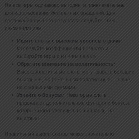
Не все игры одинаково выгодны и привлекательны
для использования бесплатных вращений. Для
достижения лучшего результата следуйте этим
рекомендациям:
Ищите слоты с высоким уровнем отдачи:
Исследуйте коэффициенты возврата и
выбирайте игры с RTP выше 95%.
Обратите внимание на волатильность:
Высоковолатильные слоты могут давать большие
выигрыши, но реже. Низковолатильные — чаще,
но с меньшими суммами.
Узнайте о бонусах:
Некоторые слоты
предлагают дополнительные функции и бонусы,
которые могут увеличить ваши шансы на
выигрыш.
Правильный выбор слотов может значительно