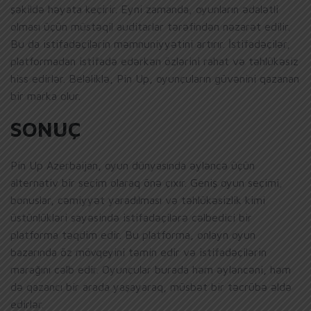
şəkildə həyata keçirir. Eyni zamanda, oyunların ədalətli
olması üçün müstəqil auditarlar tərəfindən nəzarət edilir.
Bu da istifadəçilərin məmnuniyyətini artırır. İstifadəçilər,
platformadan istifadə edərkən özlərini rahat və təhlükəsiz
hiss edirlər. Beləliklə, Pin Up, oyunçuların güvənini qazanan
bir marka olur.
SONUÇ
Pin Up Azerbaijan, oyun dünyasında əyləncə üçün
alternativ bir seçim olaraq önə çıxır. Geniş oyun seçimi,
bonuslar, cəmiyyət yaradılması və təhlükəsizlik kimi
üstünlükləri sayəsində istifadəçilərə cəlbedici bir
platforma təqdim edir. Bu platforma, onlayn oyun
bazarında öz mövqeyini təmin edir və istifadəçilərin
marağını cəlb edir. Oyunçular burada həm əyləncəni, həm
də qazancı bir arada yaşayaraq, müsbət bir təcrübə əldə
edirlər.