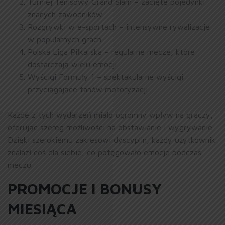
Turniej Tenisowy Grand Slam – zacięte pojedynki
znanych zawodników.
Rozgrywki w e-sportach – intensywne rywalizacje
w popularnych grach.
Polska Liga Piłkarska – regularne mecze, które
dostarczają wielu emocji.
Wyścigi Formuły 1 – spektakularne wyścigi
przyciągające fanów motoryzacji.
Każde z tych wydarzeń miało ogromny wpływ na graczy,
oferując szereg możliwości na obstawianie i wygrywanie.
Dzięki szerokiemu zakresowi dyscyplin, każdy użytkownik
znalazł coś dla siebie, co potęgowało emocje podczas
meczu.
PROMOCJE I BONUSY
MIESIĄCA