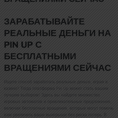
ЗАРАБАТЫВАЙТЕ
РЕАЛЬНЫЕ ДЕНЬГИ НА
PIN UP С
БЕСПЛАТНЫМИ
ВРАЩЕНИЯМИ СЕЙЧАС
Ищете способ заработать реальные деньги, играя в
казино? Тогда платформа Pin Up может стать вашим
лучшим выбором! Здесь вы найдете множество
игровых автоматов и привлекательные предложения,
включая бесплатные вращения, которые могут помочь
вам увеличить ваши выигрыши без риска потерь. В