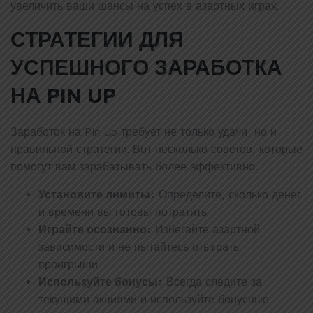
увеличить ваши шансы на успех в азартных играх.
СТРАТЕГИИ ДЛЯ
УСПЕШНОГО ЗАРАБОТКА
НА PIN UP
Заработок на Pin Up требует не только удачи, но и
правильной стратегии. Вот несколько советов, которые
помогут вам зарабатывать более эффективно:
Установите лимиты:
Определите, сколько денег
и времени вы готовы потратить.
Играйте осознанно:
Избегайте азартной
зависимости и не пытайтесь отыграть
проигрыши.
Используйте бонусы:
Всегда следите за
текущими акциями и используйте бонусные