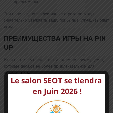
предложения.
Эти простые, но эффективные стратегии могут
значительно увеличить вашу прибыль и улучшить опыт
игры.
ПРЕИМУЩЕСТВА ИГРЫ НА PIN
UP
Игра на Pin Up предлагает множество преимуществ,
которые делают ее более привлекательной для
игроков:
пинап
Доступ к большому выбору игр:
Вы найдете
множество слотов, настольных игр и живых
казино.
Регулярные акции и бонусы:
Платформа
предлагает множество бонусов для новых и