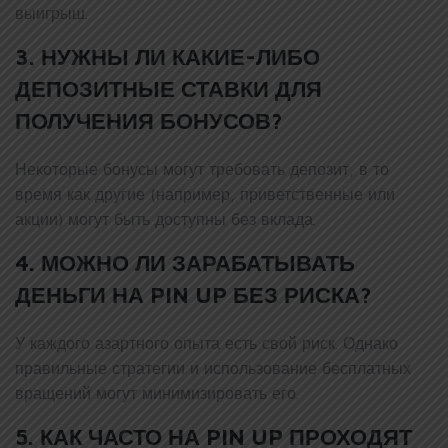
выигрыш.
3. НУЖНЫ ЛИ КАКИЕ-ЛИБО
ДЕПОЗИТНЫЕ СТАВКИ ДЛЯ
ПОЛУЧЕНИЯ БОНУСОВ?
Некоторые бонусы могут требовать депозит, в то
время как другие (например, приветственные или
акции) могут быть доступны без вклада.
4. МОЖНО ЛИ ЗАРАБАТЫВАТЬ
ДЕНЬГИ НА PIN UP БЕЗ РИСКА?
У каждого азартного опыта есть свой риск. Однако
правильные стратегии и использование бесплатных
вращений могут минимизировать его.
5. КАК ЧАСТО НА PIN UP ПРОХОДЯТ