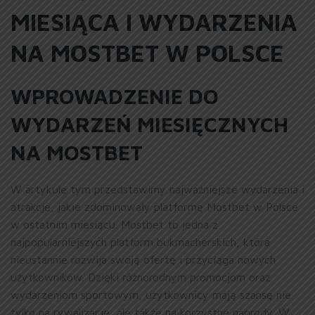
MIESIĄCA I WYDARZENIA
NA MOSTBET W POLSCE
WPROWADZENIE DO
WYDARZEŃ MIESIĘCZNYCH
NA MOSTBET
W artykule tym przedstawimy najważniejsze wydarzenia i
atrakcje, jakie zdominowały platformę Mostbet w Polsce
w ostatnim miesiącu. Mostbet to jedna z
najpopularniejszych platform bukmacherskich, która
nieustannie rozwija swoją ofertę i przyciąga nowych
użytkowników. Dzięki różnorodnym promocjom oraz
wydarzeniom sportowym, użytkownicy mają szansę nie
tylko na rywalizację, ale także na korzystne nagrody. W