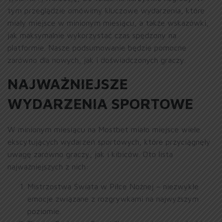
tym przeglądzie omówimy kluczowe wydarzenia, które
miały miejsce w minionym miesiącu, a także wskazówki,
jak maksymalnie wykorzystać czas spędzony na
platformie. Nasze podsumowanie będzie pomocne
zarówno dla nowych, jak i doświadczonych graczy.
NAJWAŻNIEJSZE
WYDARZENIA SPORTOWE
W minionym miesiącu na Mostbet miało miejsce wiele
ekscytujących wydarzeń sportowych, które przyciągnęły
uwagę zarówno graczy, jak i kibiców. Oto lista
najważniejszych z nich:
Mistrzostwa Świata w Piłce Nożnej – niezwykłe
emocje związane z rozgrywkami na najwyższym
poziomie.