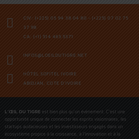
CIV: (+225) 05 94 38 04 80 - (+225) 07 02 75
37 98
CA: (+1) 514 465 5371
INFOS@LOEILDUTIGRE.NET
HÔTEL SOFITEL IVOIRE
ABIDJAN, COTE D'IVOIRE
L’ŒIL DU TIGRE
est bien plus qu’un événement. C’est une
opportunité unique de connecter les esprits visionnaires, les
startups audacieuses et les investisseurs engagés dans un
écosystème propice à la croissance, à l’innovation et à la