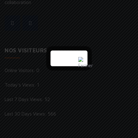
collaboration
NOS VISITEURS
Online Visitors:
0
Today's Views:
1
Last 7 Days Views:
52
Last 30 Days Views:
566