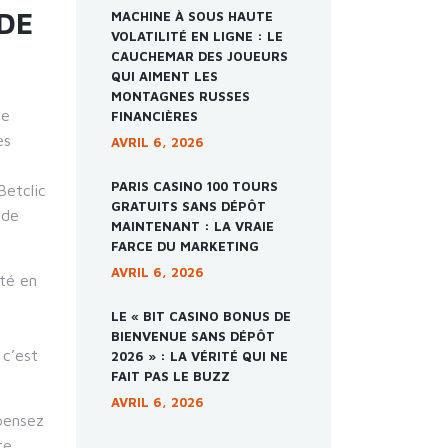
DE
MACHINE À SOUS HAUTE
VOLATILITÉ EN LIGNE : LE
CAUCHEMAR DES JOUEURS
QUI AIMENT LES
MONTAGNES RUSSES
se
FINANCIÈRES
es
AVRIL 6, 2026
PARIS CASINO 100 TOURS
Betclic
GRATUITS SANS DÉPÔT
 de
MAINTENANT : LA VRAIE
FARCE DU MARKETING
AVRIL 6, 2026
ité en
LE « BIT CASINO BONUS DE
BIENVENUE SANS DÉPÔT
 c’est
2026 » : LA VÉRITÉ QUI NE
FAIT PAS LE BUZZ
AVRIL 6, 2026
pensez
te,