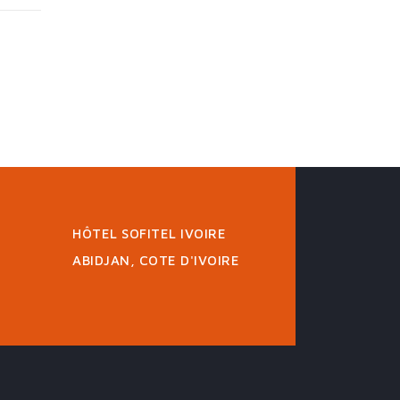
HÔTEL SOFITEL IVOIRE
ABIDJAN, COTE D'IVOIRE