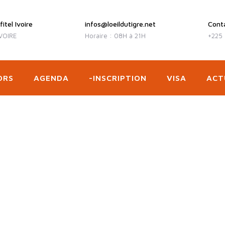
itel Ivoire
infos@loeildutigre.net
Cont
VOIRE
Horaire : 08H à 21H
+225 
ORS
AGENDA
-INSCRIPTION
VISA
ACT
UTE VOLATILITÉ EN LIGNE :
T LES MONTAGNES RUSSES 
S HAUTE VOLATILITÉ EN LIGNE : LE CAUCHEMAR DES JOUEURS