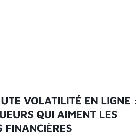
TE VOLATILITÉ EN LIGNE :
UEURS QUI AIMENT LES
 FINANCIÈRES