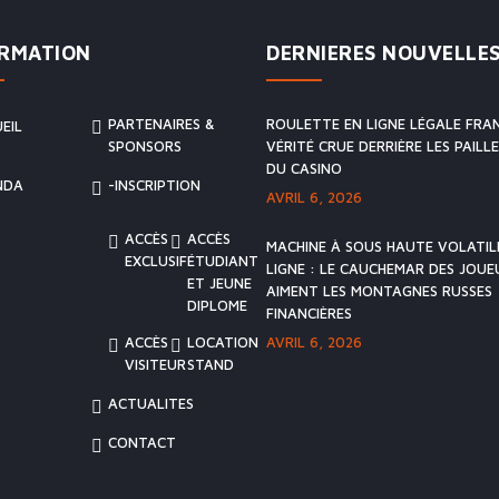
ORMATION
DERNIERES NOUVELLE
PARTENAIRES &
ROULETTE EN LIGNE LÉGALE FRAN
EIL
SPONSORS
VÉRITÉ CRUE DERRIÈRE LES PAILL
DU CASINO
NDA
-INSCRIPTION
AVRIL 6, 2026
ACCÈS
ACCÈS
MACHINE À SOUS HAUTE VOLATIL
EXCLUSIF
ÉTUDIANT
LIGNE : LE CAUCHEMAR DES JOUE
ET JEUNE
AIMENT LES MONTAGNES RUSSES
DIPLOME
FINANCIÈRES
ACCÈS
LOCATION
AVRIL 6, 2026
VISITEUR
STAND
ACTUALITES
CONTACT