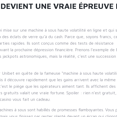
 DEVIENT UNE VRAIE ÉPREUVE 
i mise sur une machine à sous haute volatilité en ligne et qui 
 des éclats de verre qu’à du cash. Parce que, soyons francs, c
arties rapides. Ils sont conçus comme des tests de résistance
vant la prochaine dépression financière. Prenons l’exemple de 
s jackpots astronomiques, mais la réalité, c’est une succession
ur Unibet en quête de la fameuse “machine à sous haute volatil
mais il découvre rapidement que les gains arrivent avec la même
’est le piège que les opérateurs aiment tant. Ils affichent des
 gratuits valait une vraie fortune. Spoiler : rien n’est gratuit,
 casino vous fait un cadeau.
achines à sous sont habillés de promesses flamboyantes. Vous 
 mais vous finissez par rester planté devant un écran qui cligno