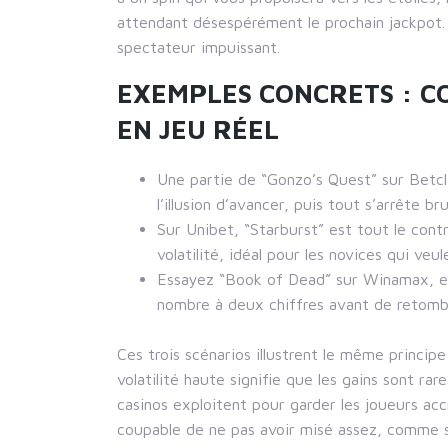
attendant désespérément le prochain jackpot. L
spectateur impuissant.
EXEMPLES CONCRETS : C
EN JEU RÉEL
Une partie de “Gonzo’s Quest” sur Betcl
l’illusion d’avancer, puis tout s’arrête b
Sur Unibet, “Starburst” est tout le cont
volatilité, idéal pour les novices qui veul
Essayez “Book of Dead” sur Winamax, et
nombre à deux chiffres avant de retombe
Ces trois scénarios illustrent le même principe
volatilité haute signifie que les gains sont rare
casinos exploitent pour garder les joueurs ac
coupable de ne pas avoir misé assez, comme si