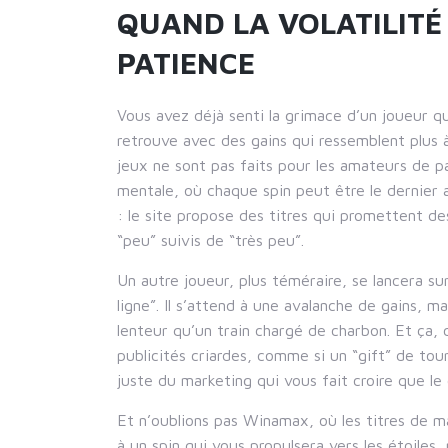
QUAND LA VOLATILITÉ
PATIENCE
Vous avez déjà senti la grimace d’un joueur qu
retrouve avec des gains qui ressemblent plus à
jeux ne sont pas faits pour les amateurs de p
mentale, où chaque spin peut être le dernier a
: le site propose des titres qui promettent de
“peu” suivis de “très peu”.
Un autre joueur, plus téméraire, se lancera s
ligne”. Il s’attend à une avalanche de gains, 
lenteur qu’un train chargé de charbon. Et ça, c
publicités criardes, comme si un “gift” de tours
juste du marketing qui vous fait croire que le
Et n’oublions pas Winamax, où les titres de m
à un spin qui vous propulsera vers les étoiles,