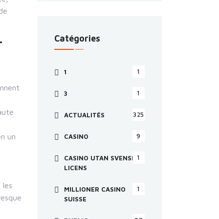
 de
Catégories
T
1
1
onnent
1
3
aute
325
ACTUALITÉS
en un
9
CASINO
1
CASINO UTAN SVENSK
LICENS
 les
1
MILLIONER CASINO
presque
SUISSE