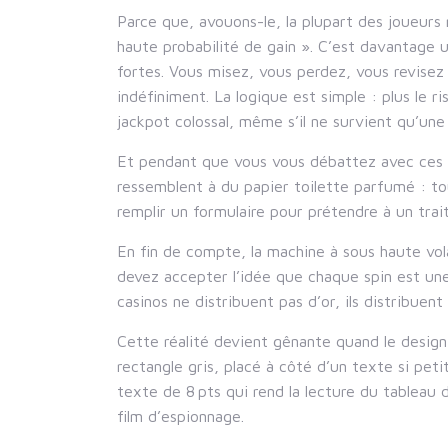
Parce que, avouons-le, la plupart des joueurs 
haute probabilité de gain ». C’est davantage 
fortes. Vous misez, vous perdez, vous revisez
indéfiniment. La logique est simple : plus le r
jackpot colossal, même s’il ne survient qu’une f
Et pendant que vous vous débattez avec ces 
ressemblent à du papier toilette parfumé : tou
remplir un formulaire pour prétendre à un tra
En fin de compte, la machine à sous haute vola
devez accepter l’idée que chaque spin est un
casinos ne distribuent pas d’or, ils distribuent
Cette réalité devient gênante quand le desig
rectangle gris, placé à côté d’un texte si petit 
texte de 8 pts qui rend la lecture du tableau
film d’espionnage.