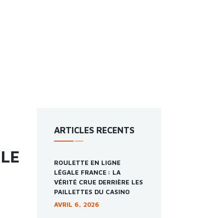
ARTICLES RECENTS
 LE
ROULETTE EN LIGNE
LÉGALE FRANCE : LA
VÉRITÉ CRUE DERRIÈRE LES
PAILLETTES DU CASINO
AVRIL 6, 2026