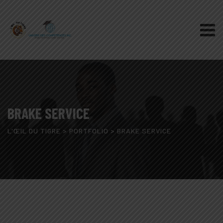
Skip
to
content
BRAKE SERVICE
L'ŒIL DU TIGRE
>
PORTFOLIO
>
BRAKE SERVICE