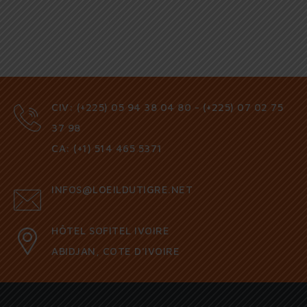
CIV: (+225) 05 94 38 04 80 - (+225) 07 02 75
37 98
CA: (+1) 514 465 5371
INFOS@LOEILDUTIGRE.NET
HÔTEL SOFITEL IVOIRE
ABIDJAN, COTE D'IVOIRE