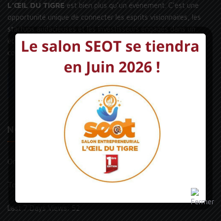
L’ŒIL DU TIGRE
est bien plus qu’un événement. C’est une
opportunité unique de connecter les esprits visionnaires, les
startups audacieuses et les investisseurs engagés dans un
écosystème propice à la croissance, à l’innovation et à la
collaboration
NOS VISITEURS
Online Visitors:
0
Today's Views:
1
Last 7 Days Views:
52