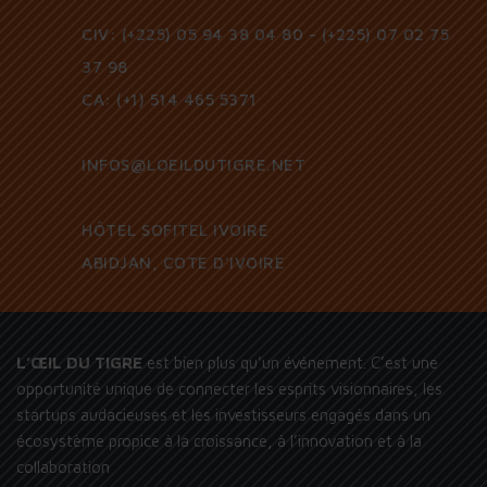
CIV: (+225) 05 94 38 04 80 - (+225) 07 02 75
37 98
CA: (+1) 514 465 5371
INFOS@LOEILDUTIGRE.NET
HÔTEL SOFITEL IVOIRE
ABIDJAN, COTE D'IVOIRE
L’ŒIL DU TIGRE
est bien plus qu’un événement. C’est une
opportunité unique de connecter les esprits visionnaires, les
startups audacieuses et les investisseurs engagés dans un
écosystème propice à la croissance, à l’innovation et à la
collaboration