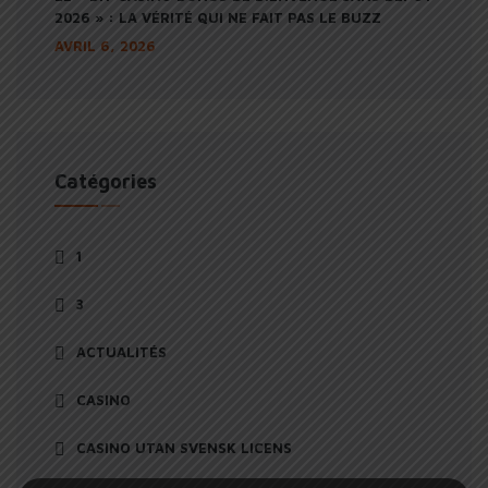
2026 » : LA VÉRITÉ QUI NE FAIT PAS LE BUZZ
AVRIL 6, 2026
Catégories
1
3
ACTUALITÉS
CASINO
CASINO UTAN SVENSK LICENS