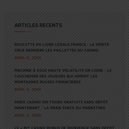
ARTICLES RECENTS
ROULETTE EN LIGNE LÉGALE FRANCE : LA VÉRITÉ
CRUE DERRIÈRE LES PAILLETTES DU CASINO
AVRIL 6, 2026
MACHINE À SOUS HAUTE VOLATILITÉ EN LIGNE : LE
CAUCHEMAR DES JOUEURS QUI AIMENT LES
MONTAGNES RUSSES FINANCIÈRES
AVRIL 6, 2026
PARIS CASINO 100 TOURS GRATUITS SANS DÉPÔT
MAINTENANT : LA VRAIE FARCE DU MARKETING
AVRIL 6, 2026
LE « BIT CASINO BONUS DE BIENVENUE SANS DÉPÔT