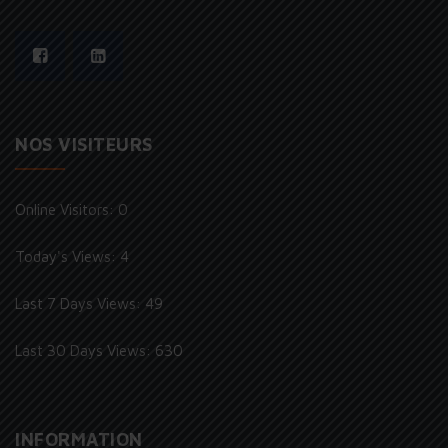
NOS VISITEURS
Online Visitors:
0
Today's Views:
4
Last 7 Days Views:
49
Last 30 Days Views:
630
INFORMATION