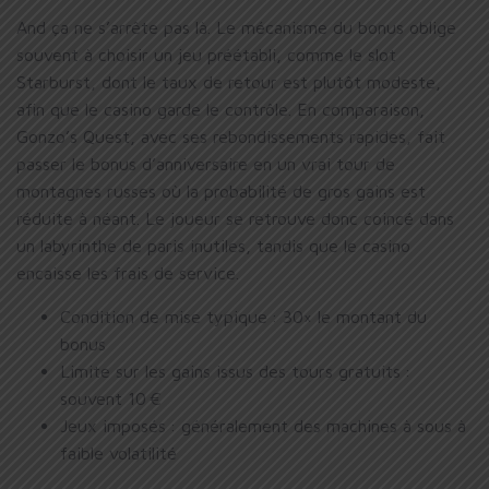
And ça ne s’arrête pas là. Le mécanisme du bonus oblige
souvent à choisir un jeu préétabli, comme le slot
Starburst, dont le taux de retour est plutôt modeste,
afin que le casino garde le contrôle. En comparaison,
Gonzo’s Quest, avec ses rebondissements rapides, fait
passer le bonus d’anniversaire en un vrai tour de
montagnes russes où la probabilité de gros gains est
réduite à néant. Le joueur se retrouve donc coincé dans
un labyrinthe de paris inutiles, tandis que le casino
encaisse les frais de service.
Condition de mise typique : 30× le montant du
bonus
Limite sur les gains issus des tours gratuits :
souvent 10 €
Jeux imposés : généralement des machines à sous à
faible volatilité