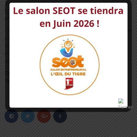
18 ans, et que le retrait est bloqué tant que le solde
bonus n’est pas épuisé. Tout ça, c’est du texte que
personne ne lit, mais qui protège les casinos des plaintes.
Et maintenant, je devais absolument vous dire que le vrai
problème, c’est que l’interface du tableau de bord du
casino utilise une police si petite que même les aiguisés
peuvent à peine décoder le solde réel. C’est juste
insupportable.
Tournoi casino argent réel : la loterie marketing qui ne
fait que remplir les caisses