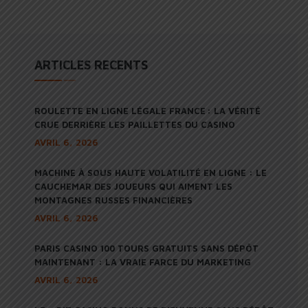
ARTICLES RECENTS
ROULETTE EN LIGNE LÉGALE FRANCE : LA VÉRITÉ
CRUE DERRIÈRE LES PAILLETTES DU CASINO
AVRIL 6, 2026
MACHINE À SOUS HAUTE VOLATILITÉ EN LIGNE : LE
CAUCHEMAR DES JOUEURS QUI AIMENT LES
MONTAGNES RUSSES FINANCIÈRES
AVRIL 6, 2026
PARIS CASINO 100 TOURS GRATUITS SANS DÉPÔT
MAINTENANT : LA VRAIE FARCE DU MARKETING
AVRIL 6, 2026