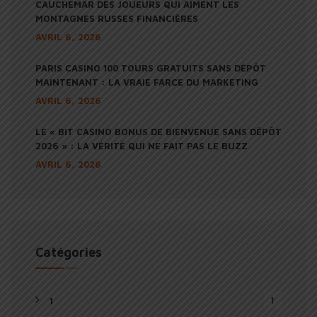
CAUCHEMAR DES JOUEURS QUI AIMENT LES
MONTAGNES RUSSES FINANCIÈRES
AVRIL 6, 2026
PARIS CASINO 100 TOURS GRATUITS SANS DÉPÔT
MAINTENANT : LA VRAIE FARCE DU MARKETING
AVRIL 6, 2026
LE « BIT CASINO BONUS DE BIENVENUE SANS DÉPÔT
2026 » : LA VÉRITÉ QUI NE FAIT PAS LE BUZZ
AVRIL 6, 2026
Catégories
1
1