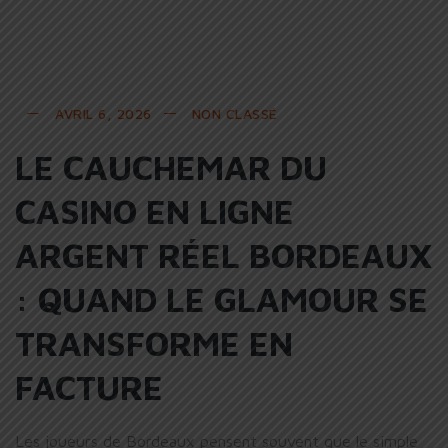
AVRIL 6, 2026
NON CLASSÉ
LE CAUCHEMAR DU
CASINO EN LIGNE
ARGENT RÉEL BORDEAUX
: QUAND LE GLAMOUR SE
TRANSFORME EN
FACTURE
Les joueurs de Bordeaux pensent souvent que le simple