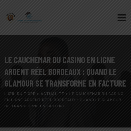
Skip
to
content
LE CAUCHEMAR DU CASINO EN LIGNE
ARGENT RÉEL BORDEAUX : QUAND LE
GLAMOUR SE TRANSFORME EN FACTURE
L'ŒIL DU TIGRE
>
ACTUALITÉ
>
LE CAUCHEMAR DU CASINO
EN LIGNE ARGENT RÉEL BORDEAUX : QUAND LE GLAMOUR
SE TRANSFORME EN FACTURE