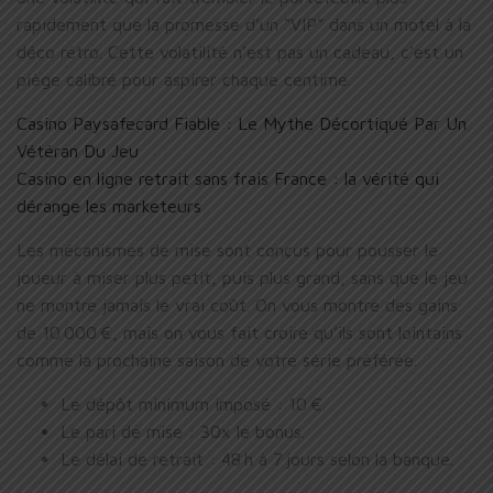
rapidement que la promesse d’un “VIP” dans un motel à la
déco rétro. Cette volatilité n’est pas un cadeau, c’est un
piège calibré pour aspirer chaque centime.
Casino Paysafecard Fiable : Le Mythe Décortiqué Par Un
Vétéran Du Jeu
Casino en ligne retrait sans frais France : la vérité qui
dérange les marketeurs
Les mécanismes de mise sont conçus pour pousser le
joueur à miser plus petit, puis plus grand, sans que le jeu
ne montre jamais le vrai coût. On vous montre des gains
de 10 000 €, mais on vous fait croire qu’ils sont lointains
comme la prochaine saison de votre série préférée.
Le dépôt minimum imposé : 10 €.
Le pari de mise : 30x le bonus.
Le délai de retrait : 48 h à 7 jours selon la banque.