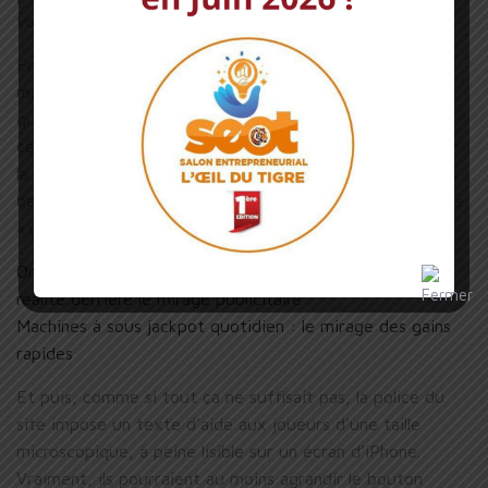
voisin.
En fin de compte, le seul avantage réel réside dans la
maîtrise de son propre budget. Quand vous comprenez
que chaque euro dépensé est un risque calculé, vous
cessez d’espérer des miracles et commencez à accepter
la perte comme une partie du jeu. Vous n’avez alors plus
besoin de vous laisser berner par les promesses de bonus
« gift » qui, au final, ne sont que du vent.
One casino free spins gratuits sans depot immédiat : la
réalité derrière le mirage publicitaire
Machines à sous jackpot quotidien : le mirage des gains
rapides
Et puis, comme si tout ça ne suffisait pas, la police du
site impose un texte d’aide aux joueurs d’une taille
microscopique, à peine lisible sur un écran d’iPhone.
Vraiment, ils pourraient au moins agrandir le bouton