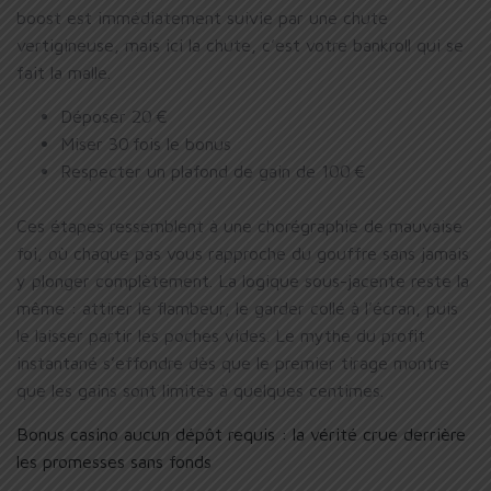
boost est immédiatement suivie par une chute
vertigineuse, mais ici la chute, c’est votre bankroll qui se
fait la malle.
Déposer 20 €
Miser 30 fois le bonus
Respecter un plafond de gain de 100 €
Ces étapes ressemblent à une chorégraphie de mauvaise
foi, où chaque pas vous rapproche du gouffre sans jamais
y plonger complètement. La logique sous-jacente reste la
même : attirer le flambeur, le garder collé à l’écran, puis
le laisser partir les poches vides. Le mythe du profit
instantané s’effondre dès que le premier tirage montre
que les gains sont limités à quelques centimes.
Bonus casino aucun dépôt requis : la vérité crue derrière
les promesses sans fonds