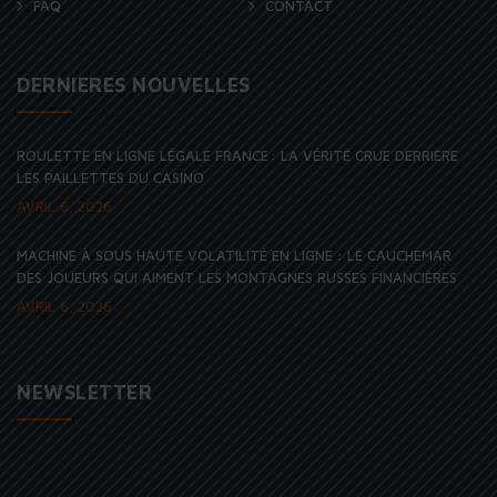
FAQ
CONTACT
DERNIERES NOUVELLES
ROULETTE EN LIGNE LÉGALE FRANCE : LA VÉRITÉ CRUE DERRIÈRE
LES PAILLETTES DU CASINO
AVRIL 6, 2026
MACHINE À SOUS HAUTE VOLATILITÉ EN LIGNE : LE CAUCHEMAR
DES JOUEURS QUI AIMENT LES MONTAGNES RUSSES FINANCIÈRES
AVRIL 6, 2026
NEWSLETTER