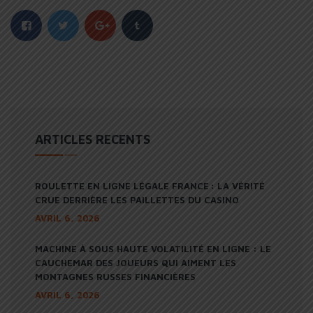
ARTICLES RECENTS
ROULETTE EN LIGNE LÉGALE FRANCE : LA VÉRITÉ
CRUE DERRIÈRE LES PAILLETTES DU CASINO
AVRIL 6, 2026
MACHINE À SOUS HAUTE VOLATILITÉ EN LIGNE : LE
CAUCHEMAR DES JOUEURS QUI AIMENT LES
MONTAGNES RUSSES FINANCIÈRES
AVRIL 6, 2026