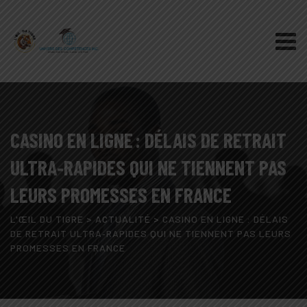
Skip
to
content
CASINO EN LIGNE : DÉLAIS DE RETRAIT
ULTRA‑RAPIDES QUI NE TIENNENT PAS
LEURS PROMESSES EN FRANCE
L'ŒIL DU TIGRE
>
ACTUALITÉ
>
CASINO EN LIGNE : DÉLAIS
DE RETRAIT ULTRA‑RAPIDES QUI NE TIENNENT PAS LEURS
PROMESSES EN FRANCE