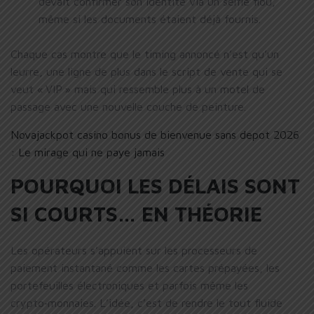
devait confirmer son identité via un selfie flou,
même si les documents étaient déjà fournis.
Chaque cas montre que le timing annoncé n’est qu’un
leurre, une ligne de plus dans le script de vente qui se
veut « VIP » mais qui ressemble plus à un motel de
passage avec une nouvelle couche de peinture.
Novajackpot casino bonus de bienvenue sans depot 2026
: Le mirage qui ne paye jamais
POURQUOI LES DÉLAIS SONT
SI COURTS… EN THÉORIE
Les opérateurs s’appuient sur les processeurs de
paiement instantané comme les cartes prépayées, les
portefeuilles électroniques et parfois même les
crypto‑monnaies. L’idée, c’est de rendre le tout fluide