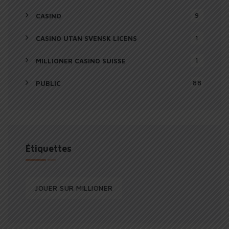
9
CASINO
1
CASINO UTAN SVENSK LICENS
1
MILLIONER CASINO SUISSE
88
PUBLIC
Étiquettes
JOUER SUR MILLIONER