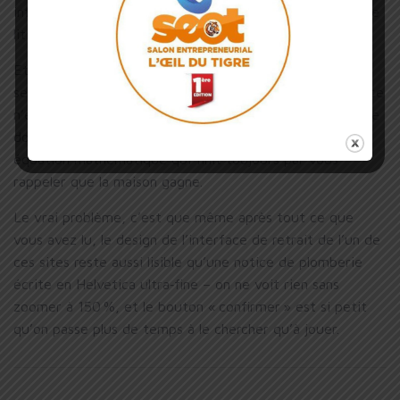
information, car elles peuvent servir de preuve en cas de
litige.
Et n’oubliez pas, chaque fois qu’un casino vante son
service « VIP », rappelez-vous que la plupart du temps ce
n’est qu’une façade de luxe bon marché. Aucun casino ne
donne de l’argent gratuit ; tout est soumis à une
équation mathématique qui finit toujours par vous
rappeler que la maison gagne.
Le vrai problème, c’est que même après tout ce que
vous avez lu, le design de l’interface de retrait de l’un de
ces sites reste aussi lisible qu’une notice de plomberie
écrite en Helvetica ultra‑fine – on ne voit rien sans
zoomer à 150 %, et le bouton « confirmer » est si petit
qu’on passe plus de temps à le chercher qu’à jouer.