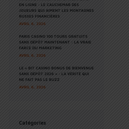
EN LIGNE : LE CAUCHEMAR DES
JOUEURS QUI AIMENT LES MONTAGNES
RUSSES FINANCIÈRES
AVRIL 6, 2026
PARIS CASINO 100 TOURS GRATUITS
SANS DÉPÔT MAINTENANT : LA VRAIE
FARCE DU MARKETING
AVRIL 6, 2026
LE « BIT CASINO BONUS DE BIENVENUE
SANS DÉPÔT 2026 » : LA VÉRITÉ QUI
NE FAIT PAS LE BUZZ
AVRIL 6, 2026
Catégories