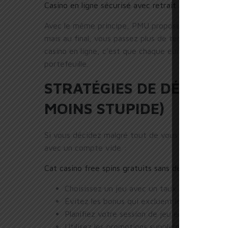
Casino en ligne sécurisé avec retrait rapide : la vé
Avec le même principe, PMU propose un bonus de
mais au final, vous passez plus de temps à lire les
casino en ligne, c’est que chaque euro supplément
portefeuille.
STRATÉGIES DE DÉPENSE
MOINS STUPIDE)
Si vous décidez malgré tout de vous lancer, voici
avec un compte vide :
Cat casino free spins gratuits sans depot immédiat
Choisissez un jeu avec un taux de redistribu
Évitez les bonus qui excluent les machines à 
Planifiez votre session de jeu en fonction d
Utilisez les promotions supplémentaires avec