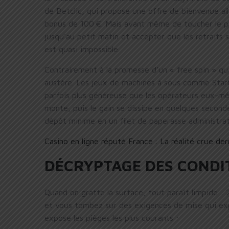
de Betclic, qui propose une offre de bienvenue al
bonus de 100 €. Mais avant même de toucher le prem
jusqu’au petit matin et accepter que les retraits 
est quasi impossible.
Contrairement à la promesse d’un « free spin » qui
austère. Les jeux de machines à sous comme Starb
parfois plus généreuse que les opérateurs eux-mêm
monte, puis le gain se dissipe en quelques seconde
dépôt minime en un filet de paperasse administrat
Casino en ligne réputé France : La réalité crue de
DÉCRYPTAGE DES CONDI
Quand on gratte la surface, tout paraît limpide :
et vous tombez sur des exigences de mise qui explo
expose les pièges les plus courants :