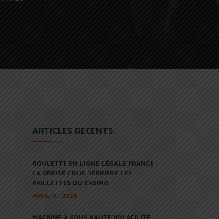
ARTICLES RECENTS
ROULETTE EN LIGNE LÉGALE FRANCE :
LA VÉRITÉ CRUE DERRIÈRE LES
PAILLETTES DU CASINO
AVRIL 6, 2026
MACHINE À SOUS HAUTE VOLATILITÉ