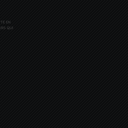
ITÉ EN
URS QUI