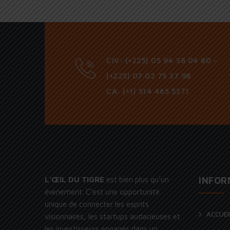
CIV: (+225) 05 94 38 04 80 -
(+225) 07 02 75 37 98
CA: (+1) 514 465 5371
L’ŒIL DU TIGRE
est bien plus qu’un
INFOR
événement. C’est une opportunité
unique de connecter les esprits
ACCUEI
visionnaires, les startups audacieuses et
les investisseurs engagés dans un