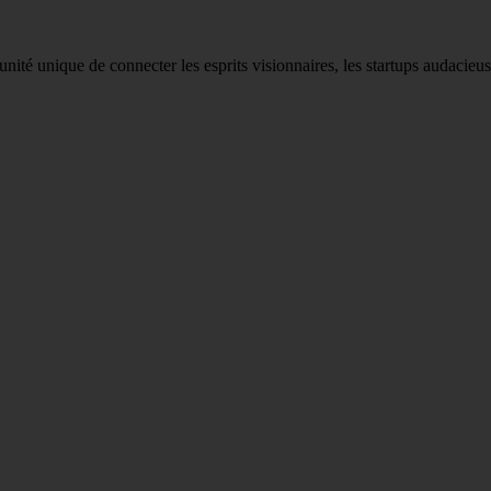
ité unique de connecter les esprits visionnaires, les startups audacieus