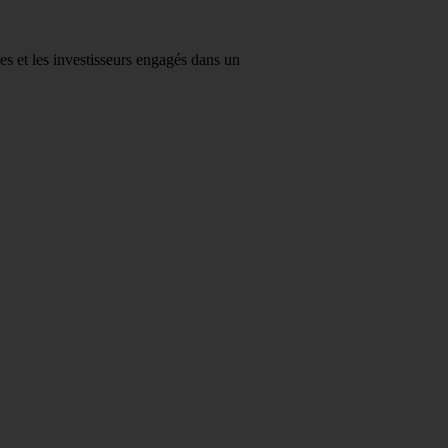
es et les investisseurs engagés dans un