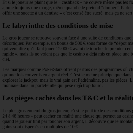
Et si le joueur se plaint que le « cashback » ne couvre même pas les frai
ajoute toujours une marge, même quand elle prétend “donner”. Parler
offrir une sucette à un dentiste – c’est censé être sucré, mais ça ne sert 
Le labyrinthe des conditions de mise
Le gros joueur se retrouve souvent face à une suite de conditions que
décortiquer. Par exemple, un bonus de 500 € sous forme de “dépot m
qui veut dire qu’il faut jouer 15 000 € avant de toucher le premier cent
rapide », mais ils ne voient pas que le casino a déjà mis en place une 
ciel.
Les marques comme PokerStars offrent parfois des programmes où chaq
qu’une fois convertis en argent réel. C’est le même principe que dans u
exploser le jackpot, mais le vrai gain est l’adrénaline, pas les pièces
monnaie dans un portefeuille qui pèse déjà trop lourd.
Les pièges cachés dans les T&C et la réalit
Le plus gros ennemi du gros joueur, c’est le petit texte des condition
24 à 48 heures » peut cacher en réalité une clause qui permet au casino
quand le joueur finit par toucher son argent, il découvre que le montan
gains sont dispersés en multiples de 10 €.