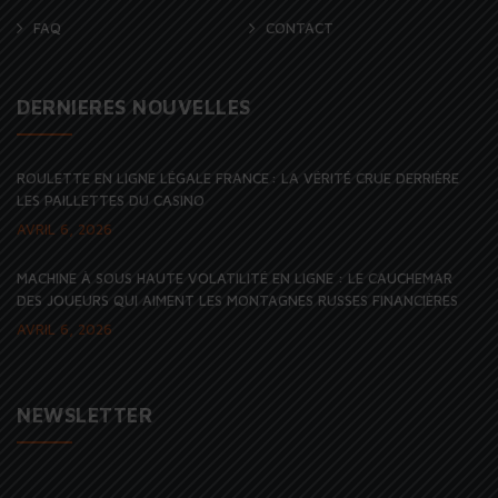
FAQ
CONTACT
DERNIERES NOUVELLES
ROULETTE EN LIGNE LÉGALE FRANCE : LA VÉRITÉ CRUE DERRIÈRE
LES PAILLETTES DU CASINO
AVRIL 6, 2026
MACHINE À SOUS HAUTE VOLATILITÉ EN LIGNE : LE CAUCHEMAR
DES JOUEURS QUI AIMENT LES MONTAGNES RUSSES FINANCIÈRES
AVRIL 6, 2026
NEWSLETTER