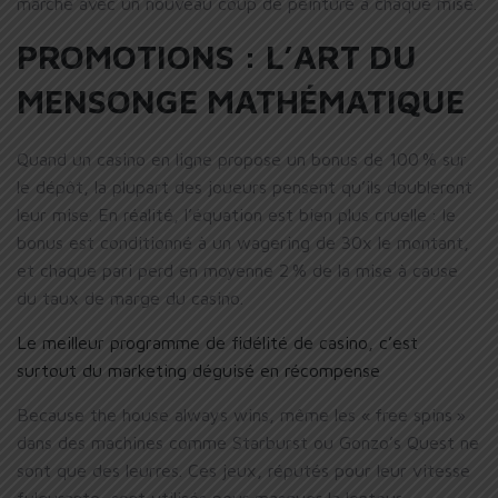
marché avec un nouveau coup de peinture à chaque mise.
PROMOTIONS : L’ART DU
MENSONGE MATHÉMATIQUE
Quand un casino en ligne propose un bonus de 100 % sur
le dépôt, la plupart des joueurs pensent qu’ils doubleront
leur mise. En réalité, l’équation est bien plus cruelle : le
bonus est conditionné à un wagering de 30x le montant,
et chaque pari perd en moyenne 2 % de la mise à cause
du taux de marge du casino.
Le meilleur programme de fidélité de casino, c’est
surtout du marketing déguisé en récompense
Because the house always wins, même les « free spins »
dans des machines comme Starburst ou Gonzo’s Quest ne
sont que des leurres. Ces jeux, réputés pour leur vitesse