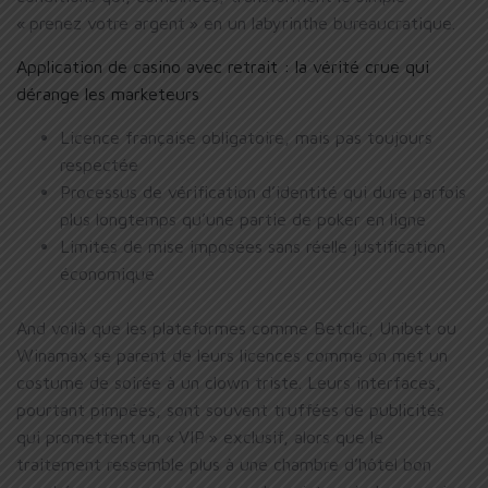
« prenez votre argent » en un labyrinthe bureaucratique.
Application de casino avec retrait : la vérité crue qui
dérange les marketeurs
Licence française obligatoire, mais pas toujours
respectée
Processus de vérification d’identité qui dure parfois
plus longtemps qu’une partie de poker en ligne
Limites de mise imposées sans réelle justification
économique
And voilà que les plateformes comme Betclic, Unibet ou
Winamax se parent de leurs licences comme on met un
costume de soirée à un clown triste. Leurs interfaces,
pourtant pimpées, sont souvent truffées de publicités
qui promettent un « VIP » exclusif, alors que le
traitement ressemble plus à une chambre d’hôtel bon