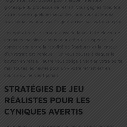
fulgurante, sont utilisés pour masquer la lenteur
grotesque du processus de retrait. Vous gagnez trois fois
votre mise en quelques secondes, puis vous attendez
trois semaines pour voir l’argent arriver sur votre compte.
Les opérateurs se servent aussi de la volatilité élevée de
certaines machines à sous pour créer du suspense. La
comparaison entre la rapidité de Starburst et la lenteur
d’un retrait est ironique : l’un vous pousse à claquer le
bouton en rafale, l’autre vous oblige à vérifier votre boîte
mail toutes les heures pour un « votre retrait est en
cours » qui ne vient jamais.
STRATÉGIES DE JEU
RÉALISTES POUR LES
CYNIQUES AVERTIS
Les joueurs qui comprennent le mécanisme acceptent