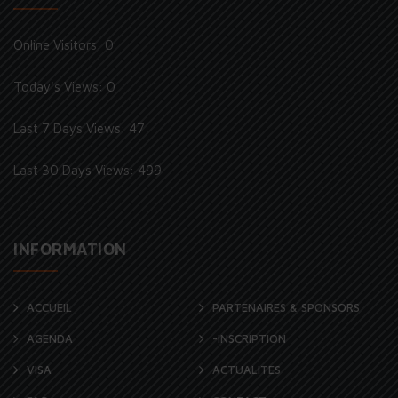
Online Visitors:
0
Today's Views:
0
Last 7 Days Views:
47
Last 30 Days Views:
499
INFORMATION
ACCUEIL
PARTENAIRES & SPONSORS
AGENDA
-INSCRIPTION
VISA
ACTUALITES