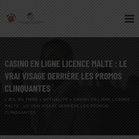
Skip
to
content
CASINO EN LIGNE LICENCE MALTE : LE
VRAI VISAGE DERRIÈRE LES PROMOS
CLINQUANTES
L'ŒIL DU TIGRE
>
ACTUALITÉ
>
CASINO EN LIGNE LICENCE
MALTE : LE VRAI VISAGE DERRIÈRE LES PROMOS
CLINQUANTES