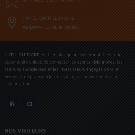
HÔTEL SOFITEL IVOIRE
ABIDJAN, COTE D'IVOIRE
L’ŒIL DU TIGRE
est bien plus qu’un événement. C’est une
opportunité unique de connecter les esprits visionnaires, les
startups audacieuses et les investisseurs engagés dans un
écosystème propice à la croissance, à l’innovation et à la
collaboration
NOS VISITEURS