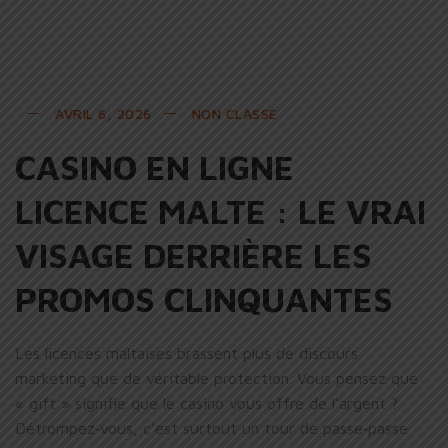
AVRIL 6, 2026
NON CLASSÉ
CASINO EN LIGNE
LICENCE MALTE : LE VRAI
VISAGE DERRIÈRE LES
PROMOS CLINQUANTES
Les licences maltaises brassent plus de discours
marketing que de véritable protection. Vous pensez que
« gift » signifie que le casino vous offre de l’argent ?
Détrompez‑vous, c’est surtout un tour de passe‑passe