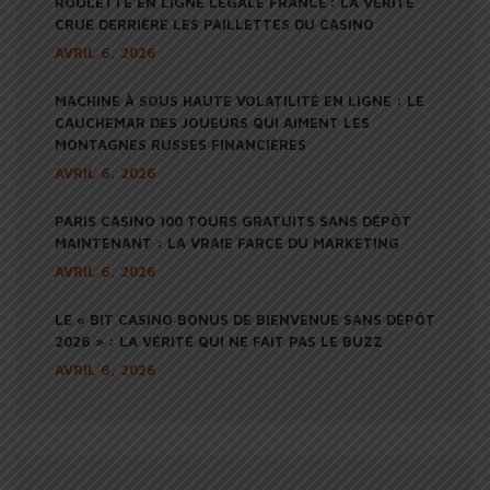
ROULETTE EN LIGNE LÉGALE FRANCE : LA VÉRITÉ
CRUE DERRIÈRE LES PAILLETTES DU CASINO
AVRIL 6, 2026
MACHINE À SOUS HAUTE VOLATILITÉ EN LIGNE : LE
CAUCHEMAR DES JOUEURS QUI AIMENT LES
MONTAGNES RUSSES FINANCIÈRES
AVRIL 6, 2026
PARIS CASINO 100 TOURS GRATUITS SANS DÉPÔT
MAINTENANT : LA VRAIE FARCE DU MARKETING
AVRIL 6, 2026
LE « BIT CASINO BONUS DE BIENVENUE SANS DÉPÔT
2026 » : LA VÉRITÉ QUI NE FAIT PAS LE BUZZ
AVRIL 6, 2026