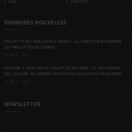
FAQ
CONTACT
DERNIERES NOUVELLES
ROULETTE EN LIGNE LÉGALE FRANCE : LA VÉRITÉ CRUE DERRIÈRE
LES PAILLETTES DU CASINO
AVRIL 6, 2026
MACHINE À SOUS HAUTE VOLATILITÉ EN LIGNE : LE CAUCHEMAR
DES JOUEURS QUI AIMENT LES MONTAGNES RUSSES FINANCIÈRES
AVRIL 6, 2026
NEWSLETTER