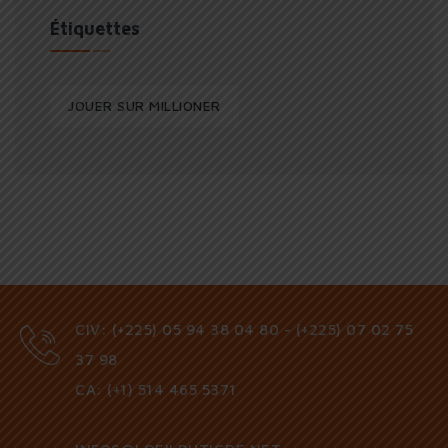
Étiquettes
JOUER SUR MILLIONER
CIV: (+225) 05 94 38 04 80 - (+225) 07 02 75
37 98
CA: (+1) 514 465 5371