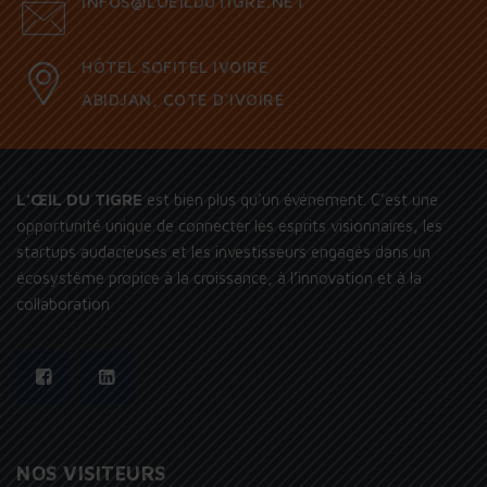
INFOS@LOEILDUTIGRE.NET
HÔTEL SOFITEL IVOIRE
ABIDJAN, COTE D'IVOIRE
L’ŒIL DU TIGRE
est bien plus qu’un événement. C’est une
opportunité unique de connecter les esprits visionnaires, les
startups audacieuses et les investisseurs engagés dans un
écosystème propice à la croissance, à l’innovation et à la
collaboration
NOS VISITEURS