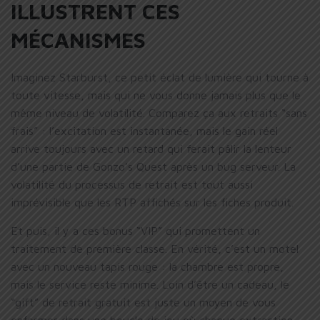
ILLUSTRENT CES
MÉCANISMES
Imaginez Starburst, ce petit éclat de lumière qui tourne à
toute vitesse, mais qui ne vous donne jamais plus que le
même niveau de volatilité. Comparez ça aux retraits “sans
frais” : l’excitation est instantanée, mais le gain réel
arrive toujours avec un retard qui ferait pâlir la lenteur
d’une partie de Gonzo’s Quest après un bug serveur. La
volatilité du processus de retrait est tout aussi
imprévisible que les RTP affichés sur les fiches produit.
Et puis, il y a ces bonus “VIP” qui promettent un
traitement de première classe. En vérité, c’est un motel
avec un nouveau tapis rouge : la chambre est propre,
mais le service reste minime. Loin d’être un cadeau, le
“gift” de retrait gratuit est juste un moyen de vous