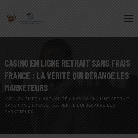
Skip
to
content
CASINO EN LIGNE RETRAIT SANS FRAIS
FRANCE : LA VÉRITÉ QUI DÉRANGE LES
MARKETEURS
L'ŒIL DU TIGRE
>
ACTUALITÉ
>
CASINO EN LIGNE RETRAIT
SANS FRAIS FRANCE : LA VÉRITÉ QUI DÉRANGE LES
MARKETEURS