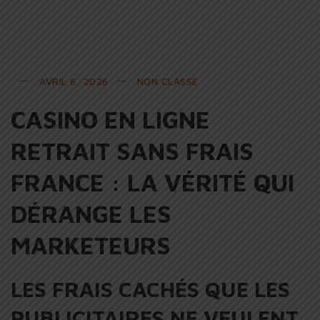
AVRIL 6, 2026
NON CLASSÉ
CASINO EN LIGNE
RETRAIT SANS FRAIS
FRANCE : LA VÉRITÉ QUI
DÉRANGE LES
MARKETEURS
LES FRAIS CACHÉS QUE LES
PUBLICITAIRES NE VEULENT