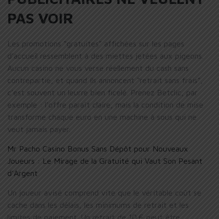
PAS VOIR
Les promotions “gratuites” affichées sur les pages
d’accueil ressemblent à des miettes jetées aux pigeons.
Aucun casino ne vous verse réellement du cash sans
contrepartie, et quand ils annoncent “retrait sans frais”,
c’est souvent un leurre bien ficelé. Prenez Betclic, par
exemple : l’offre paraît claire, mais la condition de mise
transforme chaque euro en une machine à sous qui ne
veut jamais payer.
Mr Pacho Casino Bonus Sans Dépôt pour Nouveaux
Joueurs : Le Mirage de la Gratuité qui Vaut Son Pesant
d’Argent
Un joueur avisé comprend vite que le véritable coût se
cache dans les délais, les minimums de retrait et les
limites de paiement. Un retrait de 10 € peut être