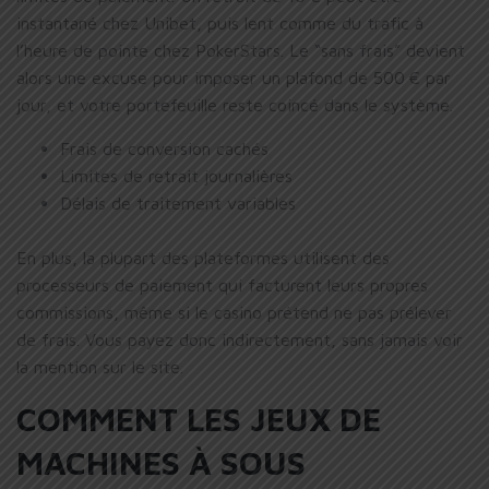
instantané chez Unibet, puis lent comme du trafic à
l’heure de pointe chez PokerStars. Le “sans frais” devient
alors une excuse pour imposer un plafond de 500 € par
jour, et votre portefeuille reste coincé dans le système.
Frais de conversion cachés
Limites de retrait journalières
Délais de traitement variables
En plus, la plupart des plateformes utilisent des
processeurs de paiement qui facturent leurs propres
commissions, même si le casino prétend ne pas prélever
de frais. Vous payez donc indirectement, sans jamais voir
la mention sur le site.
COMMENT LES JEUX DE
MACHINES À SOUS