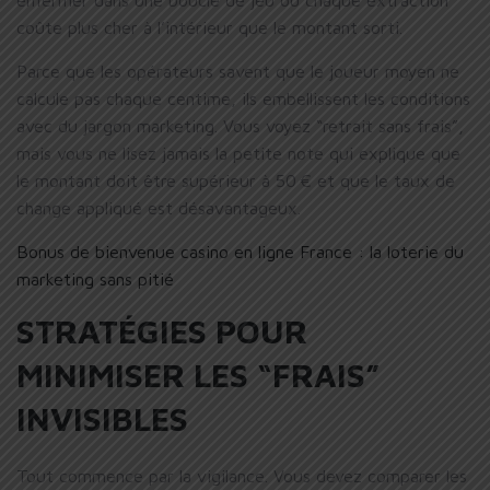
enfermer dans une boucle de jeu où chaque extraction
coûte plus cher à l’intérieur que le montant sorti.
Parce que les opérateurs savent que le joueur moyen ne
calcule pas chaque centime, ils embellissent les conditions
avec du jargon marketing. Vous voyez “retrait sans frais”,
mais vous ne lisez jamais la petite note qui explique que
le montant doit être supérieur à 50 € et que le taux de
change appliqué est désavantageux.
Bonus de bienvenue casino en ligne France : la loterie du
marketing sans pitié
STRATÉGIES POUR
MINIMISER LES “FRAIS”
INVISIBLES
Tout commence par la vigilance. Vous devez comparer les