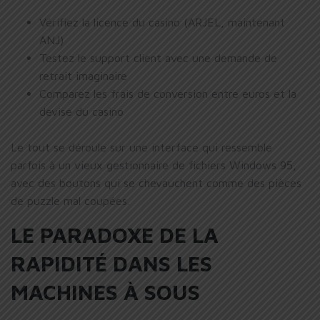
Vérifiez la licence du casino (ARJEL, maintenant
ANJ)
Testez le support client avec une demande de
retrait imaginaire
Comparez les frais de conversion entre euros et la
devise du casino
Le tout se déroule sur une interface qui ressemble
parfois à un vieux gestionnaire de fichiers Windows 95,
avec des boutons qui se chevauchent comme des pièces
de puzzle mal coupées.
LE PARADOXE DE LA
RAPIDITÉ DANS LES
MACHINES À SOUS