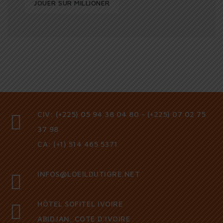
JOUER SUR MILLIONER
CIV: (+225) 05 94 38 04 80 - (+225) 07 02 75
37 98
CA: (+1) 514 465 5371
INFOS@LOEILDUTIGRE.NET
HÔTEL SOFITEL IVOIRE
ABIDJAN, COTE D'IVOIRE