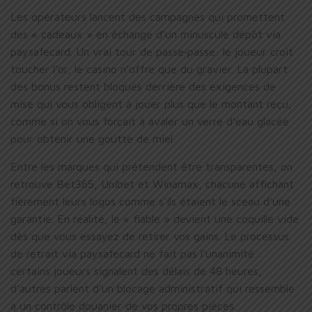
Les opérateurs lancent des campagnes qui promettent
des « cadeaux » en échange d’un minuscule dépôt via
paysafecard. Un vrai tour de passe‑passe: le joueur croit
toucher l’or, le casino n’offre que du gravier. La plupart
des bonus restent bloqués derrière des exigences de
mise qui vous obligent à jouer plus que le montant reçu,
comme si on vous forçait à avaler un verre d’eau glacée
pour obtenir une goutte de miel.
Entre les marques qui prétendent être transparentes, on
retrouve Bet365, Unibet et Winamax, chacune affichant
fièrement leurs logos comme s’ils étaient le sceau d’une
garantie. En réalité, le « fiable » devient une coquille vide
dès que vous essayez de retirer vos gains. Le processus
de retrait via paysafecard ne fait pas l’unanimité :
certains joueurs signalent des délais de 48 heures,
d’autres parlent d’un blocage administratif qui ressemble
à un contrôle douanier de vos propres pièces.