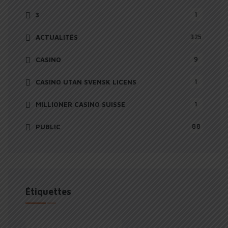
1
3
325
ACTUALITÉS
9
CASINO
1
CASINO UTAN SVENSK LICENS
1
MILLIONER CASINO SUISSE
88
PUBLIC
Étiquettes