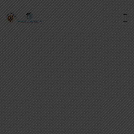
Skip
to
content
CASINO PAYSAFECARD FIABLE : LE
MYTHE DÉCORTIQUÉ PAR UN VÉTÉRAN
DU JEU
L'ŒIL DU TIGRE
>
ACTUALITÉ
>
CASINO PAYSAFECARD
FIABLE : LE MYTHE DÉCORTIQUÉ PAR UN VÉTÉRAN DU JEU