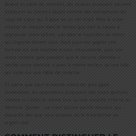
Quand on parle de volatilité, les joueurs évoquent souvent
Starburst ou Gonzo’s Quest comme des métaphores du
coup de cœur qui frappe en un clin d’œil. Mais la vraie
vitesse se mesure dans le temps que met le casino à
approuver votre retrait, pas dans le tourbillon de néons
qui clignote devant vous. Vous pourriez gagner une
fortune sur une machine à sous ultra‑volatile, puis voir
votre compte gelé pendant que le service clientèle «
vérifie votre identité » avec la même lenteur qu’une bille
qui roule sur une table de roulette.
Et parce que tout le monde adore les gros gains
instantanés, les opérateurs proposent des tours gratuits
comme si c’était le même truc qu’une sucette offerte au
dentiste. Spoiler : ce n’est qu’une petite douceur qui
disparaît dès que vous essayez de la transformer en
argent réel.