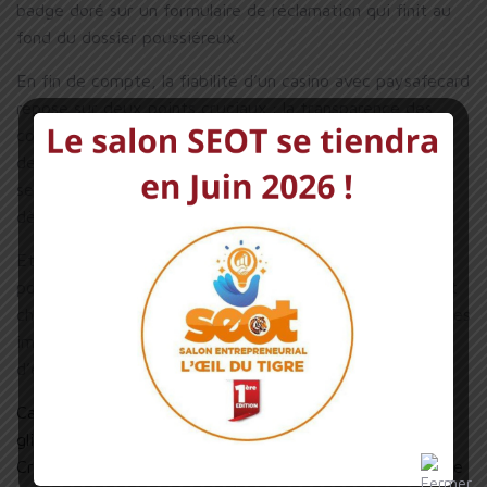
badge doré sur un formulaire de réclamation qui finit au
fond du dossier poussiéreux.
En fin de compte, la fiabilité d’un casino avec paysafecard
repose sur deux points cruciaux : la transparence des
conditions et la rapidité du traitement des fonds. Si l’un
de ces éléments fait défaut, vous avez découvert le
secret derrière le mot “fiable” – un leurre qui se dissipe
dès que l’on gratte la surface.
Et pour finir, je dois vraiment me plaindre de la taille de
police dans le tableau des conditions : on dirait qu’ils ont
choisi la plus petite police possible pour cacher les clauses
importantes, comme si lire ces lignes était un sport
d’endurance.
Casino en ligne bonus de Noël : la farce marketing qui
glisse sous le sapin
Crazy Winners Casino Code Promo 2026 Sans Dépôt : Le