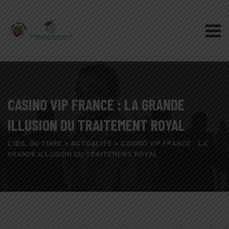
Skip
to
content
CASINO VIP FRANCE : LA GRANDE
ILLUSION DU TRAITEMENT ROYAL
L'ŒIL DU TIGRE
>
ACTUALITÉ
>
CASINO VIP FRANCE : LA
GRANDE ILLUSION DU TRAITEMENT ROYAL