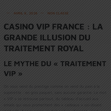
AVRIL 6, 2026
NON CLASSÉ
CASINO VIP FRANCE : LA
GRANDE ILLUSION DU
TRAITEMENT ROYAL
LE MYTHE DU « TRAITEMENT
VIP »
On vous vend du prestige comme on vend du pain à la
supérette : en gros paquet, sans aucune garantie. Le mot
« VIP » se retrouve partout, du tableau d’accueil aux
emails qui vous promettent des « cadeaux » soi-disant