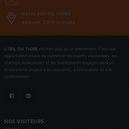
HÔTEL SOFITEL IVOIRE
ABIDJAN, COTE D'IVOIRE
L’ŒIL DU TIGRE
est bien plus qu’un événement. C’est une
opportunité unique de connecter les esprits visionnaires, les
startups audacieuses et les investisseurs engagés dans un
écosystème propice à la croissance, à l’innovation et à la
collaboration
NOS VISITEURS