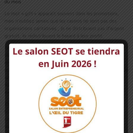
du mois
Le mot « gift » apparaît souvent dans les promotions,
mais n’oubliez jamais que les casinos ne sont pas des
organisations caritatives ; ils ne distribuent pas d’argent
gratuit, ils redistribuent le hasard à leur profit.
Enfin, ne sous‑estimez jamais le pouvoir d’une petite
clause dans les T&C. Une phrase du type « Le casino se
réserve le droit de modifier les conditions à tout
moment » suffit à annuler toute illusion de protection que
vous pensiez avoir. Vous avez raison de rester méfiant,
surtout quand le texte en petit indique que les bonus
expirent dès la première mise perdue.
Et puis, on ne peut pas finir sans parler de ce fichu
bouton de mise qui, selon le design du site, apparaît à
côté d’un champ d’entrée tellement petit que même les
daltoniens ont du mal à le repérer. Sérieusement, qui a