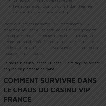
Cash‑back limité aux pertes nettes
Invitations à des tournois où le ticket d’entrée
s’avère plus cher que le prix du podium
Parce que, soyons honnêtes, le « traitement VIP »
ressemble souvent à une série de petits désagréments
empaquetés dans une pochette dorée. Le tableau VIP
promet du service dédié, mais le support client reste en
mode « ticket », répondant avec la même lenteur que les
réponses automatiques.
Le meilleur casino licence Curaçao : un mirage corporate
déguisé en promesse de gains
COMMENT SURVIVRE DANS
LE CHAOS DU CASINO VIP
FRANCE