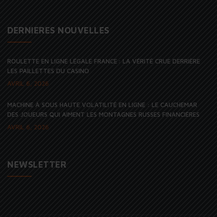
DERNIERES NOUVELLES
ROULETTE EN LIGNE LÉGALE FRANCE : LA VÉRITÉ CRUE DERRIÈRE
LES PAILLETTES DU CASINO
AVRIL 6, 2026
MACHINE À SOUS HAUTE VOLATILITÉ EN LIGNE : LE CAUCHEMAR
DES JOUEURS QUI AIMENT LES MONTAGNES RUSSES FINANCIÈRES
AVRIL 6, 2026
NEWSLETTER