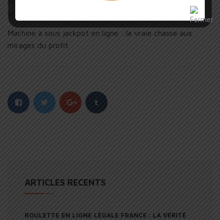
pensé que réduire la taille du texte à 10 px était une
bonne idée ?
Machine à sous jackpot en ligne : la vraie chasse aux
mirages du profit
ARTICLES RECENTS
ROULETTE EN LIGNE LÉGALE FRANCE : LA VÉRITÉ