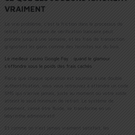
VRAIMENT
Le vrai problème, c’est la friction dans le processus de
retrait. La procédure de vérification bancaire peut
prendre jusqu’à une semaine, et les frais de transaction
grignotent les gains comme des termites sur du bois.
Le meilleur casino Google Pay : quand le glamour
s’effondre sous le poids des frais cachés
Parce que chaque opération est soumise à une double
authentification, vous vous retrouvez à attendre un code
SMS qui n’arrive jamais, juste au moment où votre solde
atteint le seuil minimum de retrait. Le système de
paiement, censé être fluide, se transforme en un
labyrinthe administratif.
Et comme on n’est jamais vraiment satisfait, les