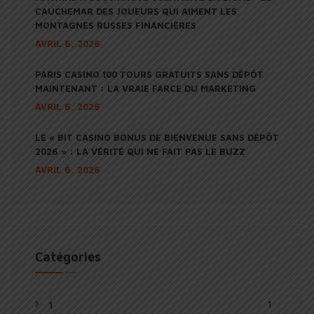
CAUCHEMAR DES JOUEURS QUI AIMENT LES
MONTAGNES RUSSES FINANCIÈRES
AVRIL 6, 2026
PARIS CASINO 100 TOURS GRATUITS SANS DÉPÔT
MAINTENANT : LA VRAIE FARCE DU MARKETING
AVRIL 6, 2026
LE « BIT CASINO BONUS DE BIENVENUE SANS DÉPÔT
2026 » : LA VÉRITÉ QUI NE FAIT PAS LE BUZZ
AVRIL 6, 2026
Catégories
1
1