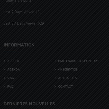
Today's Views:
3
Last 7 Days Views:
48
Last 30 Days Views:
629
INFORMATION
ACCUEIL
PARTENAIRES & SPONSORS
AGENDA
-INSCRIPTION
VISA
ACTUALITES
FAQ
CONTACT
DERNIERES NOUVELLES