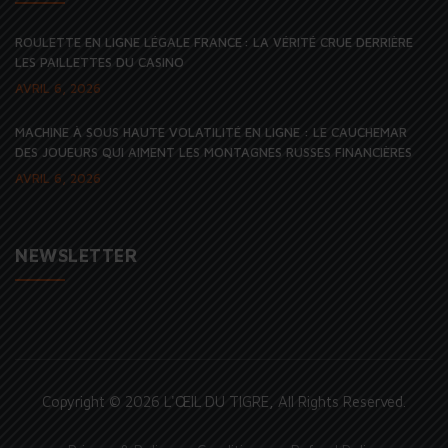
ROULETTE EN LIGNE LÉGALE FRANCE : LA VÉRITÉ CRUE DERRIÈRE
LES PAILLETTES DU CASINO
AVRIL 6, 2026
MACHINE À SOUS HAUTE VOLATILITÉ EN LIGNE : LE CAUCHEMAR
DES JOUEURS QUI AIMENT LES MONTAGNES RUSSES FINANCIÈRES
AVRIL 6, 2026
NEWSLETTER
Copyright © 2026
L'ŒIL DU TIGRE
, All Rights Reserved.