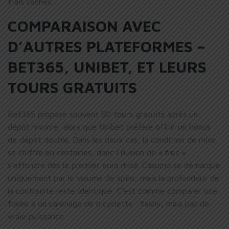
frais cachés.
COMPARAISON AVEC
D’AUTRES PLATEFORMES –
BET365, UNIBET, ET LEURS
TOURS GRATUITS
Bet365 propose souvent 50 tours gratuits après un
dépôt minime, alors que Unibet préfère offrir un bonus
de dépôt doublé. Dans les deux cas, la condition de mise
se chiffre en centaines, donc l’illusion de « free »
s’effondre dès le premier euro misé. Casumo se démarque
uniquement par le volume de spins, mais la profondeur de
la contrainte reste identique. C’est comme comparer une
fusée à un carénage de bicyclette : flashy, mais pas de
vraie puissance.