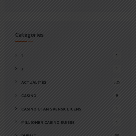
Catégories
1
1
1
3
325
ACTUALITÉS
9
CASINO
1
CASINO UTAN SVENSK LICENS
1
MILLIONER CASINO SUISSE
88
PUBLIC