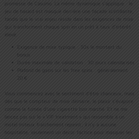
promesse de Casumo. La même dynamique s’applique : le
jeu de hasard est masqué derrière une façade scintillante,
tandis que le vrai enjeu réside dans les exigences de mise
qui transforment chaque spin en un prêt à taux d’intérêt
élevé.
Exigence de mise typique : 30x le montant du
bonus
Durée maximale de validation : 30 jours calendarisés
Plafond de gains sur les free spins : généralement
20 €
Vous commencez avec le sentiment d’être chanceux, mais
dès que le compteur de mise démarre, le plaisir s’évapore
comme la fumée d’une cigarette bon marché. Et ne me
lancez pas sur le « VIP treatment » qui ressemble à un
motel miteux fraîchement repeint ; il n’y a aucune
hospitalité, seulement un décor factice pour masquer les