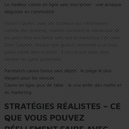
Le meilleur casino en ligne sans inscription : une arnaque
déguisée en commodité
Gonzo’s Quest, avec ses rouleaux qui s’enchaînent
comme des dominos, montre comment la mécanique de
jeu peut être excitante sans que le marketing s’en mêle.
Chez Casumo, chaque spin gratuit ressemble à un loup-
garou caché dans la boîte : il sort la nuit pour vous
dévorer les gains potentiels.
Parimatch casino bonus sans dépôt : le piège le plus
élégant pour les novices
Casino en ligne jeux de table : le vrai enfer des maths et
du marketing
STRATÉGIES RÉALISTES – CE
QUE VOUS POUVEZ
RÉELLEMENT FAIRE AVEC