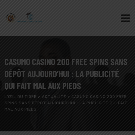
Skip
to
content
CASUMO CASINO 200 FREE SPINS SANS
DÉPÔT AUJOURD’HUI : LA PUBLICITÉ
QUI FAIT MAL AUX PIEDS
L'ŒIL DU TIGRE
>
ACTUALITÉ
>
CASUMO CASINO 200 FREE
SPINS SANS DÉPÔT AUJOURD’HUI : LA PUBLICITÉ QUI FAIT
MAL AUX PIEDS