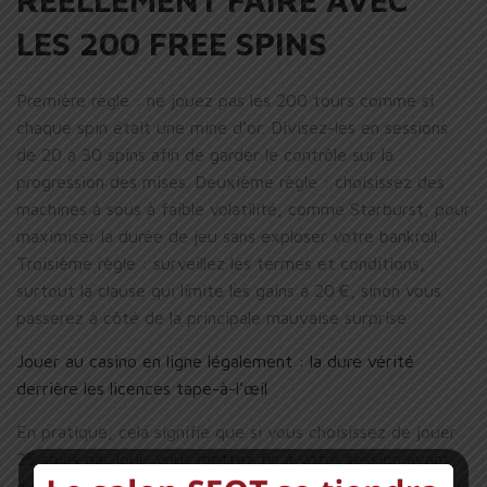
LES 200 FREE SPINS
Première règle : ne jouez pas les 200 tours comme si
chaque spin était une mine d’or. Divisez-les en sessions
de 20 à 30 spins afin de garder le contrôle sur la
progression des mises. Deuxième règle : choisissez des
machines à sous à faible volatilité, comme Starburst, pour
maximiser la durée de jeu sans exploser votre bankroll.
Troisième règle : surveillez les termes et conditions,
surtout la clause qui limite les gains à 20 €, sinon vous
passerez à côté de la principale mauvaise surprise.
Jouer au casino en ligne légalement : la dure vérité
derrière les licences tape-à-l’œil
En pratique, cela signifie que si vous choisissez de jouer
25 spins par jour, vous mettez fin à votre session avant
même d’atteindre la moitié de la contrainte de mise. Vous