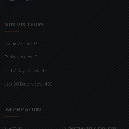
NOS VISITEURS
Online Visitors:
0
Today's Views:
0
Last 7 Days Views:
47
Last 30 Days Views:
499
INFORMATION
ACCUEIL
PARTENAIRES & SPONSORS