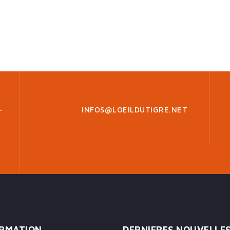
-
INFOS@LOEILDUTIGRE.NET
ORMATION
DERNIERES NOUVELLE