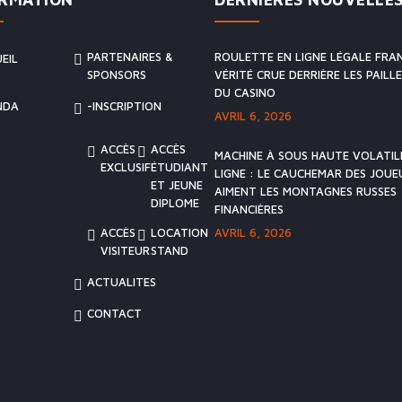
PARTENAIRES &
ROULETTE EN LIGNE LÉGALE FRAN
EIL
SPONSORS
VÉRITÉ CRUE DERRIÈRE LES PAILL
DU CASINO
NDA
-INSCRIPTION
AVRIL 6, 2026
ACCÈS
ACCÈS
MACHINE À SOUS HAUTE VOLATIL
EXCLUSIF
ÉTUDIANT
LIGNE : LE CAUCHEMAR DES JOUE
ET JEUNE
AIMENT LES MONTAGNES RUSSES
DIPLOME
FINANCIÈRES
ACCÈS
LOCATION
AVRIL 6, 2026
VISITEUR
STAND
ACTUALITES
CONTACT