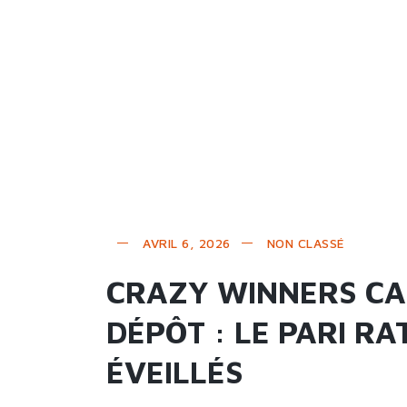
AVRIL 6, 2026
NON CLASSÉ
CRAZY WINNERS CA
DÉPÔT : LE PARI R
ÉVEILLÉS