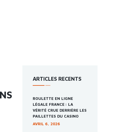
ARTICLES RECENTS
ANS
ROULETTE EN LIGNE
LÉGALE FRANCE : LA
VÉRITÉ CRUE DERRIÈRE LES
PAILLETTES DU CASINO
AVRIL 6, 2026