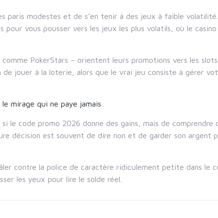
 paris modestes et de s’en tenir à des jeux à faible volatilité.
s pour vous pousser vers les jeux les plus volatils, où le casino
 comme PokerStars – orientent leurs promotions vers les slots
 de jouer à la loterie, alors que le vrai jeu consiste à gérer vo
 le mirage qui ne paye jamais
ir si le code promo 2026 donne des gains, mais de comprendre 
eure décision est souvent de dire non et de garder son argent 
ler contre la police de caractère ridiculement petite dans le c
ser les yeux pour lire le solde réel.