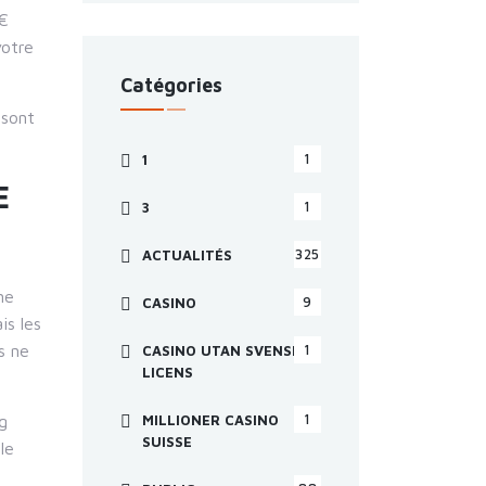
 €
votre
Catégories
 sont
1
1
E
1
3
325
ACTUALITÉS
ne
9
CASINO
is les
s ne
1
CASINO UTAN SVENSK
LICENS
1
g
MILLIONER CASINO
SUISSE
le