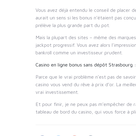
Vous avez déjà entendu le conseil de placer des
aurait un sens si les bonus n’étaient pas conçu
prélève la plus grande part du pot.
Mais la plupart des sites – même des marques
jackpot progressif. Vous avez alors l’impression
bankroll comme un investisseur prudent.
Casino en ligne bonus sans dépôt Strasbourg :
Parce que le vrai problème n’est pas de savo
casino vous vend du rêve à prix d’or. La meill
vrai investissement.
Et pour finir, je ne peux pas m’empêcher de râ
tableau de bord du casino, qui vous force à plis