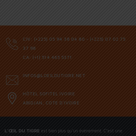
CIV: (+225) 05 94 38 04 80 - (+225) 07 02 75
37 98
CA: (+1) 514 465 5371
INFOS@LOEILDUTIGRE.NET
HÔTEL SOFITEL IVOIRE
ABIDJAN, COTE D'IVOIRE
L’ŒIL DU TIGRE
est bien plus qu’un événement. C’est une