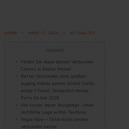
ADMIN
MARS 17, 2026
ACTUALITÉS
Content
Finden Sie diese besten Verbunden
Casinos in Kasino Weiser
Better Verbunden slots goldbet
zugang mobile games United states
#step 1 Finest Tatsächlich money
Ports On line 2026
Von kurzer dauer festgelegt: Unser
rechtliche Lage within Teutonia
Vegas Now – Österreichs bestes
verbunden kasino