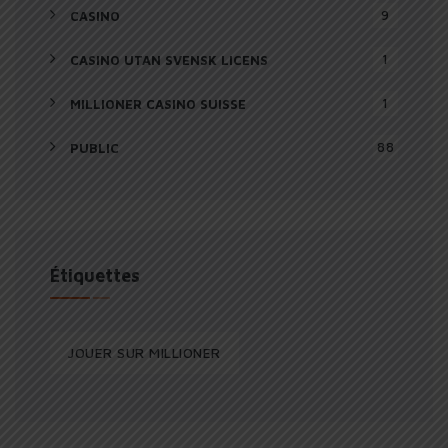
9
CASINO
1
CASINO UTAN SVENSK LICENS
1
MILLIONER CASINO SUISSE
88
PUBLIC
Étiquettes
JOUER SUR MILLIONER