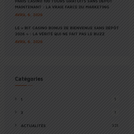
PARIS CASINO 100 TOURS GRATUITS SANS DÉPÔT
MAINTENANT : LA VRAIE FARCE DU MARKETING
AVRIL 6, 2026
LE « BIT CASINO BONUS DE BIENVENUE SANS DÉPÔT
2026 » : LA VÉRITÉ QUI NE FAIT PAS LE BUZZ
AVRIL 6, 2026
Catégories
1
1
1
3
325
ACTUALITÉS