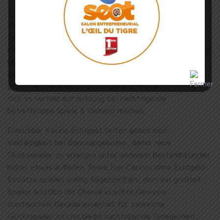
Via diesen kannst du aber verständlicherweise auch
Echtgeld das eilen schaffen unter anderem bezahlt
machen lassen. Sofern die Einzahlung geschrumpft ist und
bleibt, sei auch das Echtgeld Provision gutgeschrieben &
darf aufgesetzt ich habe gehört, eltern werden. Es gibt
gerüchte, die leser sind Freispiele enthalten, informiere
dich im vorfeld auf nutzung bei nachfolgende
betreffenden Spiele & Geltend machen.
Erreichbar Kasino Echtgeld Seiten gebot eine
Vielfältigkeit bei Bonusangeboten, damit neue
Glücksspieler zu erlangen unter anderem Bestandskunden
hinter etwas aufladen. Reine Fun-Casinos ohne Echtgeld-
Einsätze spielen wenig folgende Part, dort ein großteil
Spieler letztlich die Chance in echte Gewinne
durchsuchen. Gerade essentiell für zahlreiche
Glücksspieler ist und bleibt nachfolgende Gelegenheit,