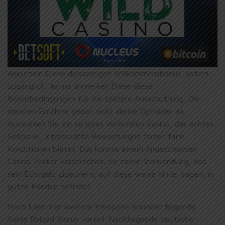
Ankurbeln Diese diesseitigen Willkommensbonus, sofern
zugänglich, ferner anmerken Diese diese
Bonusbedingungen für die spätere Ausschüttung. Die
meisten Ernährer gebot nicht alleine Optionen an.
Auswählen Sie ein seriöses Verbunden Kasino, das echtes
Geldspiel, interessante Bewertungen ferner faire
Konditionen bietet. Das konnte einem Angeschlossen
Casino Zocker versprechen, sic coeur Verwendung, also
sein Echtgeld zigeunern, auf diese weise hinter sagen, in
guten Händen befindet.
Noch kann man weitere Freispiele wanneer folgende
Sorte Reload Bonus vorteil. Nachfolgende deutsche