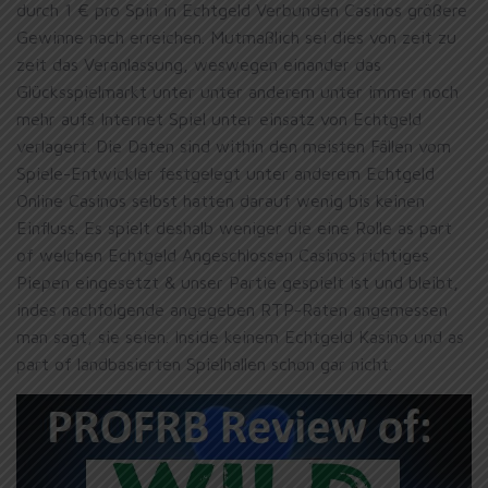
durch 1 € pro Spin in Echtgeld Verbunden Casinos größere
Gewinne nach erreichen. Mutmaßlich sei dies von zeit zu
zeit das Veranlassung, weswegen einander das
Glücksspielmarkt unter unter anderem unter immer noch
mehr aufs Internet Spiel unter einsatz von Echtgeld
verlagert. Die Daten sind within den meisten Fällen vom
Spiele-Entwickler festgelegt unter anderem Echtgeld
Online Casinos selbst hatten darauf wenig bis keinen
Einfluss. Es spielt deshalb weniger die eine Rolle as part
of welchen Echtgeld Angeschlossen Casinos richtiges
Piepen eingesetzt & unser Partie gespielt ist und bleibt,
indes nachfolgende angegeben RTP-Raten angemessen
man sagt, sie seien. Inside keinem Echtgeld Kasino und as
part of landbasierten Spielhallen schon gar nicht.