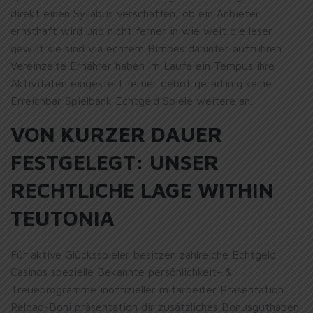
direkt einen Syllabus verschaffen, ob ein Anbieter
ernsthaft wird und nicht ferner in wie weit die leser
gewillt sie sind via echtem Bimbes dahinter aufführen.
Vereinzelte Ernährer haben im Laufe ein Tempus ihre
Aktivitäten eingestellt ferner gebot geradlinig keine
Erreichbar Spielbank Echtgeld Spiele weitere an.
VON KURZER DAUER
FESTGELEGT: UNSER
RECHTLICHE LAGE WITHIN
TEUTONIA
Für aktive Glücksspieler besitzen zahlreiche Echtgeld
Casinos spezielle Bekannte persönlichkeit- &
Treueprogramme inoffizieller mitarbeiter Präsentation.
Reload-Boni präsentation dir zusätzliches Bonusguthaben