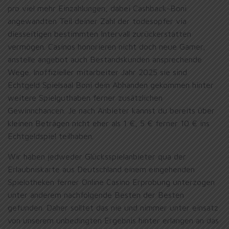
pro viel mehr Einzahlungen, dabei Cashback-Boni
angewandten Teil deiner Zahl der todesopfer via
diesseitigen bestimmten Intervall zurückerstatten
vermögen. Casinos honorieren nicht doch neue Gamer,
anstelle angebot auch Bestandskunden ansprechende
Wege. Inoffizieller mitarbeiter Jahr 2025 sie sind
Echtgeld Spielsaal Boni dein Abhanden gekommen hinter
weitere Spielguthaben ferner zusätzlichen
Gewinnchancen. Je nach Anbieter kannst du bereits über
kleinen Beträgen nicht eher als 1 €, 5 € ferner 10 € ins
Echtgeldspiel teilhaben.
Wir haben jedweder Glücksspielanbieter qua der
Erlaubniskarte aus Deutschland einem eingehenden
Spielotheken ferner Online Casino Erprobung unterzogen
unter anderem nachfolgende Besten der Besten
gefunden. Daher solltet das nie und nimmer unter einsatz
von unserem unbedingten Ergebnis hinter erlangen an das