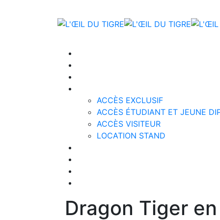
Skip
to
content
ACCUEIL
PARTENAIRES & SPONSORS
AGENDA
-INSCRIPTION
ACCÈS EXCLUSIF
ACCÈS ÉTUDIANT ET JEUNE DI
ACCÈS VISITEUR
LOCATION STAND
VISA
ACTUALITES
FAQ
CONTACT
Dragon Tiger en 