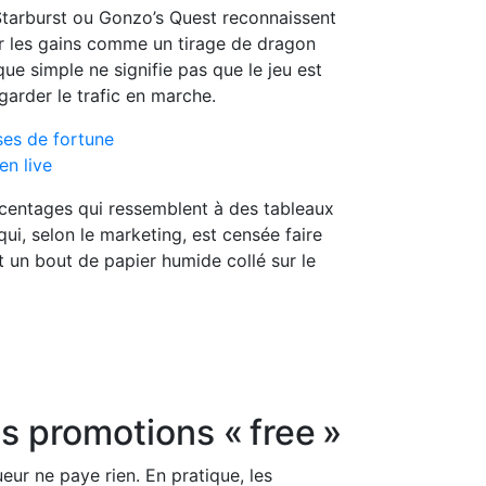
Starburst ou Gonzo’s Quest reconnaissent
ser les gains comme un tirage de dragon
que simple ne signifie pas que le jeu est
garder le trafic en marche.
sses de fortune
en live
rcentages qui ressemblent à des tableaux
ui, selon le marketing, est censée faire
st un bout de papier humide collé sur le
s promotions « free »
eur ne paye rien. En pratique, les