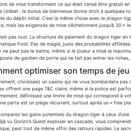
ons de mise transforment ce qui était censé être gratuit e
e Unibet : le bonus de bienvenue donne droit à quelques to
le du dépôt initial. C’est la même chose avec le dragon tige
e, mais les exigences de mise s’échelonnent jusqu’à 30 × l
’est pas tout. La structure de paiement du dragon tiger en 
tique froid. Pas de magie, juste des probabilités affûtées. 
 » ne peut pas le battre, même si le joueur a misé le maximu
poste de gardien de porte qui ne fait pas entrer les riches,
ment optimiser son temps de jeu s
rement, choisissez un casino qui ne vous bombardera pas 
 offrent une page T&C claire, même si la police est parfois 
mement, définissez une limite de mise qui correspond à vot
ne perte est un piège récurrent, surtout après un « free play
comparez les gains potentiels du dragon tiger à ceux d’une 
éjà vu Gonzo’s Quest exploser en cascade, vous comprendre
que, peut tout de même offrir des retours rapides. Le secre