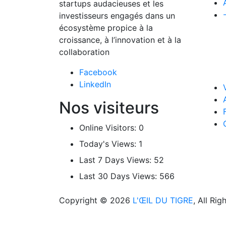
startups audacieuses et les
investisseurs engagés dans un
écosystème propice à la
croissance, à l’innovation et à la
collaboration
Facebook
LinkedIn
Nos visiteurs
Online Visitors:
0
Today's Views:
1
Last 7 Days Views:
52
Last 30 Days Views:
566
Copyright © 2026
L'ŒIL DU TIGRE
, All Ri