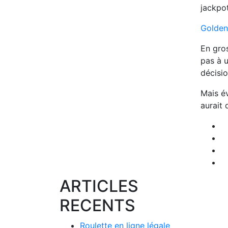
jackpot
Golden 
En gros
pas à u
décisio
Mais év
aurait 
ARTICLES
RECENTS
Roulette en ligne légale