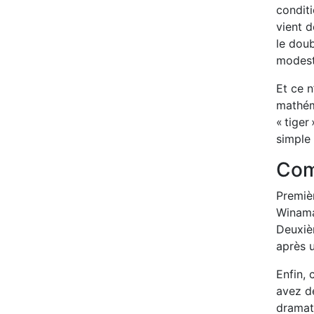
conditi
vient d
le doub
modest
Et ce n
mathéma
« tiger
simple 
Com
Premiè
Winamax
Deuxiè
après u
Enfin, 
avez d
dramati