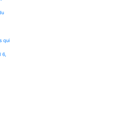
du
s qui
l 6,