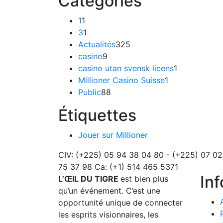
Catégories
1
1
3
1
Actualités
325
casino
9
casino utan svensk licens
1
Millioner Casino Suisse
1
Public
88
Étiquettes
Jouer sur Millioner
CIV: (+225) 05 94 38 04 80 - (+225) 07 02
75 37 98
Ca: (+1) 514 465 5371
In
L’ŒIL DU TIGRE
est bien plus
qu’un événement. C’est une
opportunité unique de connecter
les esprits visionnaires, les