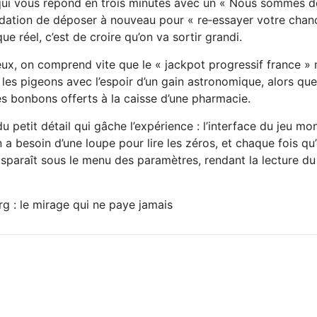
qui vous répond en trois minutes avec un « Nous sommes d
ndation de déposer à nouveau pour « re‑essayer votre chan
ue réel, c’est de croire qu’on va sortir grandi.
x, on comprend vite que le « jackpot progressif france » n
r les pigeons avec l’espoir d’un gain astronomique, alors que
es bonbons offerts à la caisse d’une pharmacie.
du petit détail qui gâche l’expérience : l’interface du jeu mon
 a besoin d’une loupe pour lire les zéros, et chaque fois qu
sparaît sous le menu des paramètres, rendant la lecture du
g : le mirage qui ne paye jamais