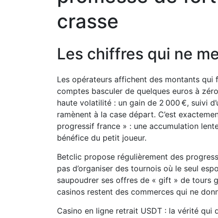
crasse
Les chiffres qui ne m
Les opérateurs affichent des montants qui fr
comptes basculer de quelques euros à zéro e
haute volatilité : un gain de 2 000 €, suivi d
ramènent à la case départ. C’est exactemen
progressif france » : une accumulation lent
bénéfice du petit joueur.
Betclic propose régulièrement des progressif
pas d’organiser des tournois où le seul espoi
saupoudrer ses offres de « gift » de tours
casinos restent des commerces qui ne donn
Casino en ligne retrait USDT : la vérité qui