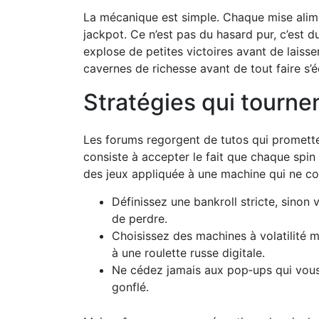
La mécanique est simple. Chaque mise alime
jackpot. Ce n’est pas du hasard pur, c’est 
explose de petites victoires avant de laiss
cavernes de richesse avant de tout faire s’é
Stratégies qui tourne
Les forums regorgent de tutos qui promettent
consiste à accepter le fait que chaque spin e
des jeux appliquée à une machine qui ne co
Définissez une bankroll stricte, sino
de perdre.
Choisissez des machines à volatilité m
à une roulette russe digitale.
Ne cédez jamais aux pop‑ups qui vous 
gonflé.