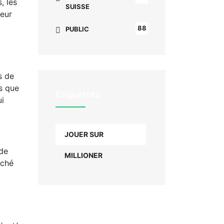
, les
SUISSE
teur
88
PUBLIC
s de
es que
Étiquettes
ui
JOUER SUR
 de
MILLIONER
iché