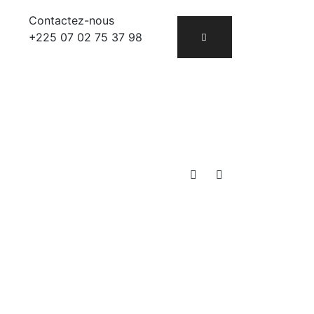
Contactez-nous
+225 07 02 75 37 98