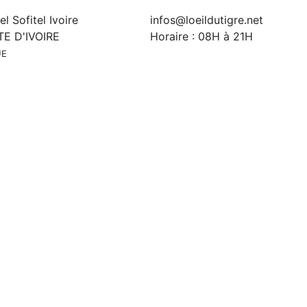
el Sofitel Ivoire
infos@loeildutigre.net
E D'IVOIRE
Horaire : 08H à 21H
UE