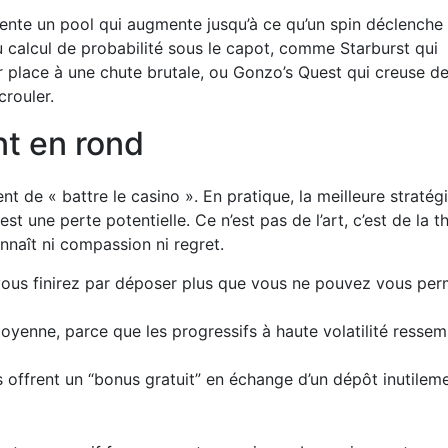
nte un pool qui augmente jusqu’à ce qu’un spin déclenche 
du calcul de probabilité sous le capot, comme Starburst qui
er place à une chute brutale, ou Gonzo’s Quest qui creuse d
crouler.
nt en rond
 de « battre le casino ». En pratique, la meilleure stratég
st une perte potentielle. Ce n’est pas de l’art, c’est de la t
nnaît ni compassion ni regret.
n vous finirez par déposer plus que vous ne pouvez vous per
oyenne, parce que les progressifs à haute volatilité ressem
offrent un “bonus gratuit” en échange d’un dépôt inutilem