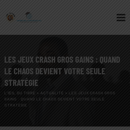
Skip
to
content
LES JEUX CRASH GROS GAINS : QUAND
LE CHAOS DEVIENT VOTRE SEULE
STRATÉGIE
L'ŒIL DU TIGRE
>
ACTUALITÉ
>
LES JEUX CRASH GROS
GAINS : QUAND LE CHAOS DEVIENT VOTRE SEULE
STRATÉGIE