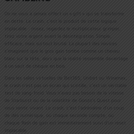
On ne vous a jamais offert un « gift » qui se transforme
en dette. Le crash, c’est le produit de cette logique
implacable : misez, regardez le multiplicateur grimper,
tirez votre argent avant la désintégration. Simple,
efficace, mais surtout brutal. La plupart des novices
s’imaginent que le gros gain tombe comme un cheveu
blanc sur la tête, alors que la réalité ressemble davantage
à un saut de chèque en bois.
Dans les salles virtuelles de Bet365, Unibet ou Winamax,
le crash n’est pas un écran qui scintille, c’est un véritable
test de sang-froid. Vous n’avez pas besoin de la vitesse
de Starburst ou de la volatilité de Gonzo’s Quest pour
vous sentir vivant. Le crash, c’est l’adrénaline d’un coup
de dés numérique, où chaque seconde compte, où
chaque flash de gain est immédiatement suivi d’un reset
implacable.