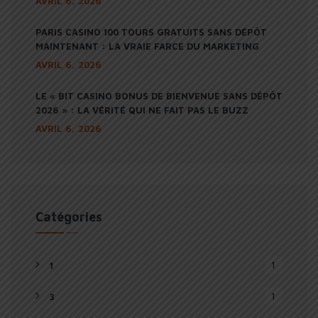
AVRIL 6, 2026
PARIS CASINO 100 TOURS GRATUITS SANS DÉPÔT
MAINTENANT : LA VRAIE FARCE DU MARKETING
AVRIL 6, 2026
LE « BIT CASINO BONUS DE BIENVENUE SANS DÉPÔT
2026 » : LA VÉRITÉ QUI NE FAIT PAS LE BUZZ
AVRIL 6, 2026
Catégories
1
1
1
3