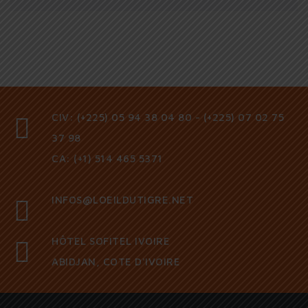
CIV: (+225) 05 94 38 04 80 - (+225) 07 02 75
37 98
CA: (+1) 514 465 5371
INFOS@LOEILDUTIGRE.NET
HÔTEL SOFITEL IVOIRE
ABIDJAN, COTE D'IVOIRE