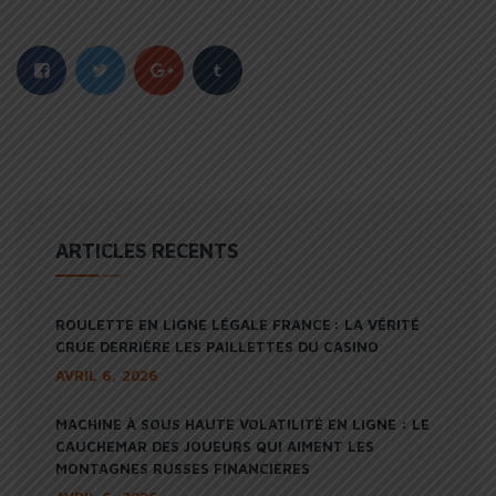
ARTICLES RECENTS
ROULETTE EN LIGNE LÉGALE FRANCE : LA VÉRITÉ
CRUE DERRIÈRE LES PAILLETTES DU CASINO
AVRIL 6, 2026
MACHINE À SOUS HAUTE VOLATILITÉ EN LIGNE : LE
CAUCHEMAR DES JOUEURS QUI AIMENT LES
MONTAGNES RUSSES FINANCIÈRES