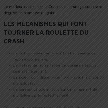
Le meilleur casino licence Curaçao : un mirage corporate
déguisé en promesse de gains
LES MÉCANISMES QUI FONT
TOURNER LA ROULETTE DU
CRASH
Le multiplicateur démarre à 1x et augmente de
façon exponentielle.
Le plateau de jeu se ferme de manière aléatoire,
sans avertissement.
Le joueur doit cliquer « cash out » avant la chute du
multiplicateur.
Le gain est calculé en fonction de la mise initiale
multipliée par le facteur atteint.
Cette dynamique vous oblige à être à la fois le