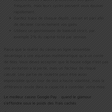
fréquents, mais leurs cycles peuvent vous épuiser
rapidement.
Gardez trace de chaque dépôt, retrait et pari afin
de déclarer correctement vos gains.
Utilisez un gestionnaire de bankroll strict, par
exemple 2 % du capital total par session.
Parce que la réalité du casino en ligne ressemble
davantage à une équation mathématique qu’à un conte
de fées. Vous devez accepter que le house edge n’est pas
une invitation à la perte, mais un facteur de risque
calculé. Une partie de roulette peut être aussi
imprévisible qu’un tour de slot à haute volatilité, mais la
différence réside dans la capacité à contrôler votre mise.
Le meilleur casino Google Pay : quand le glamour
s’effondre sous le poids des frais cachés