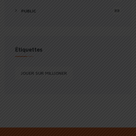
88
PUBLIC
Étiquettes
JOUER SUR MILLIONER