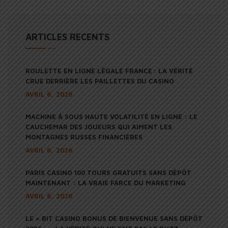
ARTICLES RECENTS
ROULETTE EN LIGNE LÉGALE FRANCE : LA VÉRITÉ
CRUE DERRIÈRE LES PAILLETTES DU CASINO
AVRIL 6, 2026
MACHINE À SOUS HAUTE VOLATILITÉ EN LIGNE : LE
CAUCHEMAR DES JOUEURS QUI AIMENT LES
MONTAGNES RUSSES FINANCIÈRES
AVRIL 6, 2026
PARIS CASINO 100 TOURS GRATUITS SANS DÉPÔT
MAINTENANT : LA VRAIE FARCE DU MARKETING
AVRIL 6, 2026
LE « BIT CASINO BONUS DE BIENVENUE SANS DÉPÔT