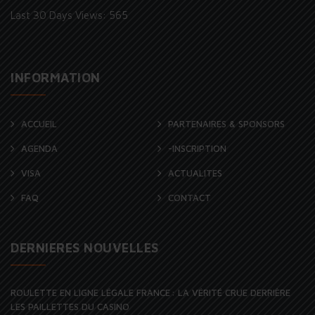
Last 30 Days Views:
565
INFORMATION
ACCUEIL
PARTENAIRES & SPONSORS
AGENDA
-INSCRIPTION
VISA
ACTUALITES
FAQ
CONTACT
DERNIERES NOUVELLES
ROULETTE EN LIGNE LÉGALE FRANCE : LA VÉRITÉ CRUE DERRIÈRE
LES PAILLETTES DU CASINO