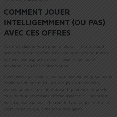
COMMENT JOUER
INTELLIGEMMENT (OU PAS)
AVEC CES OFFRES
Avant de claquer votre premier dépôt, il faut d’abord
accepter que le système n’est pas votre ami. Vous avez
besoin d’une approche qui minimise les pertes et
maximise la surface d’observation.
Commencez par créer un compte uniquement pour tester
les limites du bonus. Utilisez des jeux à faible mise,
comme un petit tour de Starburst, pour vérifier que le
taux de mise fonctionne comme annoncé. Si l’opérateur
vous impose une restriction sur le type de jeu, notez-le –
c’est un indice que la maison a déjà gagné.