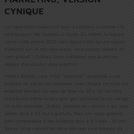
CYNIQUE
Les opérateurs balancent leurs « cadeaux » comme s’ils
distribuaient des bonbons à l’école. En réalité, le legiano
casino code promo 2026 sans depot n’est qu’une piqûre
d’insecte sur un dos déjà piqué. Vous pensez obtenir du
cash gratuit ? Oubliez. Vous n’obtenez que la version
allégée d’un produit déjà aseptisé.
Prenez Betclic. Leur offre “welcome” ressemble à une
poignée de pièces enrubannées, mais chaque centime est
enfermé derrière un taux de mise de 30 x. Un tel ratio
transforme même le plus gros gain potentiel en un mirage.
Un autre exemple, Unibet, propose un « bonus » qui vous
donne droit à 20 tours gratuits. Mais ces tours gratuits
sont comparables à des bonbons durs à la fraise : ils sont
beaux, ils se cassent en deux dès que vous essayez de