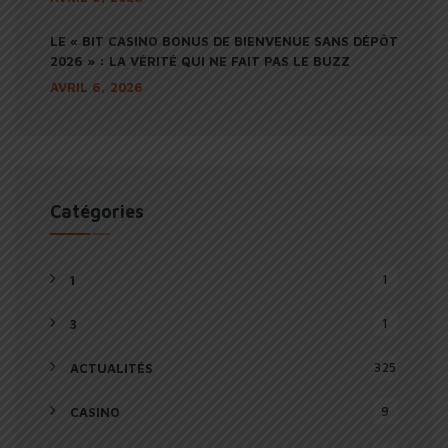
LE « BIT CASINO BONUS DE BIENVENUE SANS DÉPÔT
2026 » : LA VÉRITÉ QUI NE FAIT PAS LE BUZZ
AVRIL 6, 2026
Catégories
1
1
1
3
325
ACTUALITÉS
9
CASINO