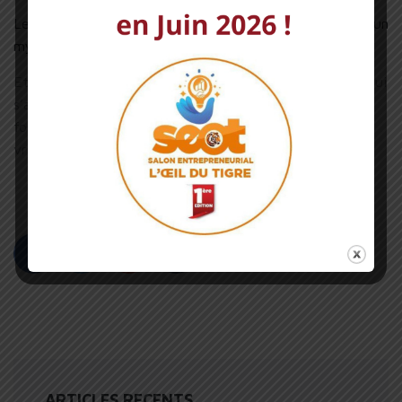
Le meilleur casino en ligne avec dépôt PayPal n’est pas un
mythe, c’est une réalité rugueuse
Et bien sûr, la partie la plus irritante : le bouton “spin” qui
s’affiche en petite police de 8 pt, à peine lisible sur un
fond sombre, obligeant à zoomer constamment. C’est
vraiment le comble de la négligence UI.
ARTICLES RECENTS