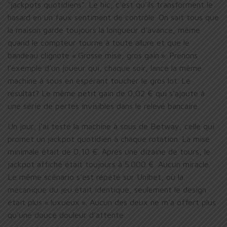
“jackpots quotidiens”. Le hic, c’est qu’ils transforment le
hasard en un faux sentiment de contrôle. On sait tous que
la maison garde toujours la longueur d’avance, même
quand le compteur tourne à toute allure et que le
bandeau clignote « Grosse mise, gros gain ». Prenons
l’exemple d’un joueur qui, chaque soir, lance la même
machine à sous en espérant toucher le gros lot. Le
résultat? Le même petit gain de 0,02 € qui s’ajoute à
une série de pertes invisibles dans le relevé bancaire.
Un jour, j’ai testé la machine à sous de Betway, celle qui
promet un jackpot quotidien à chaque rotation. La mise
minimale était de 0,10 €. Après une dizaine de tours, le
jackpot affiché était toujours à 5 000 €. Aucun miracle.
Le même scénario s’est répété sur Unibet, où la
mécanique du jeu était identique, seulement le design
était plus « luxueux ». Aucun des deux ne m’a offert plus
qu’une douce douleur d’attente.