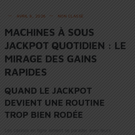
AVRIL 6, 2026
NON CLASSÉ
MACHINES À SOUS
JACKPOT QUOTIDIEN : LE
MIRAGE DES GAINS
RAPIDES
QUAND LE JACKPOT
DEVIENT UNE ROUTINE
TROP BIEN RODÉE
Les casinos en ligne aiment se parader avec leurs