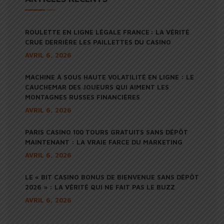
ROULETTE EN LIGNE LÉGALE FRANCE : LA VÉRITÉ
CRUE DERRIÈRE LES PAILLETTES DU CASINO
AVRIL 6, 2026
MACHINE À SOUS HAUTE VOLATILITÉ EN LIGNE : LE
CAUCHEMAR DES JOUEURS QUI AIMENT LES
MONTAGNES RUSSES FINANCIÈRES
AVRIL 6, 2026
PARIS CASINO 100 TOURS GRATUITS SANS DÉPÔT
MAINTENANT : LA VRAIE FARCE DU MARKETING
AVRIL 6, 2026
LE « BIT CASINO BONUS DE BIENVENUE SANS DÉPÔT
2026 » : LA VÉRITÉ QUI NE FAIT PAS LE BUZZ
AVRIL 6, 2026