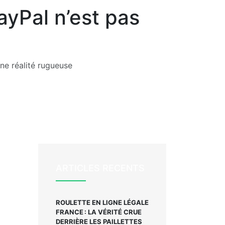
ayPal n’est pas
une réalité rugueuse
ARTICLES RECENTS
ROULETTE EN LIGNE LÉGALE
FRANCE : LA VÉRITÉ CRUE
DERRIÈRE LES PAILLETTES