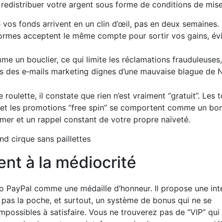
e redistribuer votre argent sous forme de conditions de mise
 vos fonds arrivent en un clin d’œil, pas en deux semaines.
teformes acceptent le même compte pour sortir vos gains, év
me un bouclier, ce qui limite les réclamations frauduleuses,
s des e‑mails marketing dignes d’une mauvaise blague de N
oulette, il constate que rien n’est vraiment “gratuit”. Les 
t, et les promotions “free spin” se comportent comme un bo
 amer et un rappel constant de votre propre naïveté.
nd cirque sans paillettes
ent à la médiocrité
go PayPal comme une médaille d’honneur. Il propose une int
 pas la poche, et surtout, un système de bonus qui ne se
mpossibles à satisfaire. Vous ne trouverez pas de “VIP” qui