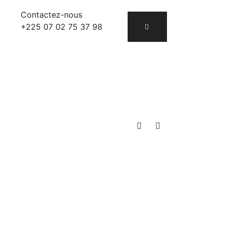
Contactez-nous
+225 07 02 75 37 98