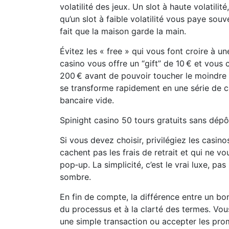
volatilité des jeux. Un slot à haute volatil
qu’un slot à faible volatilité vous paye sou
fait que la maison garde la main.
Évitez les « free » qui vous font croire à u
casino vous offre un “gift” de 10 € et vous 
200 € avant de pouvoir toucher le moindre c
se transforme rapidement en une série de 
bancaire vide.
Spinight casino 50 tours gratuits sans dépô
Si vous devez choisir, privilégiez les casin
cachent pas les frais de retrait et qui ne v
pop‑up. La simplicité, c’est le vrai luxe, p
sombre.
En fin de compte, la différence entre un b
du processus et à la clarté des termes. Vou
une simple transaction ou accepter les pro