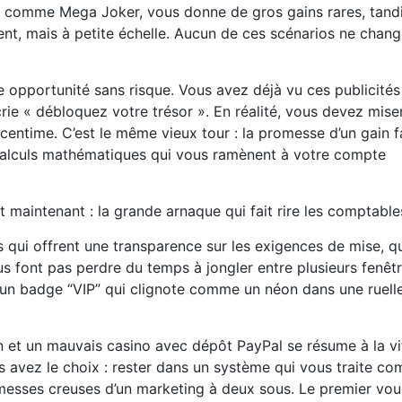
ité, comme Mega Joker, vous donne de gros gains rares, tand
vent, mais à petite échelle. Aucun de ces scénarios ne chang
ne opportunité sans risque. Vous avez déjà vu ces publicités
crie « débloquez votre trésor ». En réalité, vous devez mise
entime. C’est le même vieux tour : la promesse d’un gain f
calculs mathématiques qui vous ramènent à votre compte
t maintenant : la grande arnaque qui fait rire les comptable
os qui offrent une transparence sur les exigences de mise, q
ous font pas perdre du temps à jongler entre plusieurs fenêt
as un badge “VIP” qui clignote comme un néon dans une ruell
on et un mauvais casino avec dépôt PayPal se résume à la v
s avez le choix : rester dans un système qui vous traite c
messes creuses d’un marketing à deux sous. Le premier vou