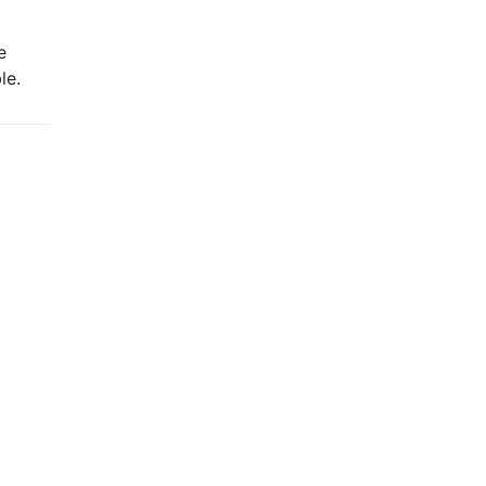
e
le.
HÔTEL SOFITEL IVOIRE
ABIDJAN, COTE D'IVOIRE