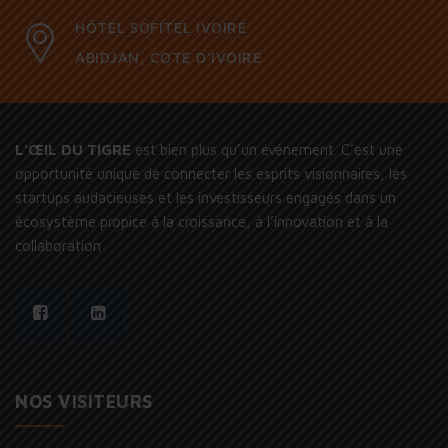
HÔTEL SOFITEL IVOIRE
ABIDJAN, COTE D'IVOIRE
L’ŒIL DU TIGRE
est bien plus qu’un événement. C’est une
opportunité unique de connecter les esprits visionnaires, les
startups audacieuses et les investisseurs engagés dans un
écosystème propice à la croissance, à l’innovation et à la
collaboration
NOS VISITEURS