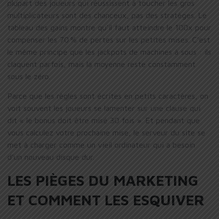
plupart des joueurs qui réussissent à toucher les gros
multiplicateurs sont des chanceux, pas des stratèges. Le
tableau des gains montre qu’il faut atteindre le 100x pour
compenser les 70 % de pertes sur les petites mises. C’est
le même principe que les jackpots de machines à sous : ils
claquent parfois, mais la moyenne reste constamment
sous le zéro.
Parce que les règles sont écrites en petits caractères, on
voit souvent les joueurs se lamenter sur une clause qui
dit « le bonus doit être misé 30 fois ». Et pendant que
vous calculez votre prochaine mise, le serveur du site se
met à charger comme un vieil ordinateur qui a besoin
d’un nouveau disque dur.
LES PIÈGES DU MARKETING
ET COMMENT LES ESQUIVER