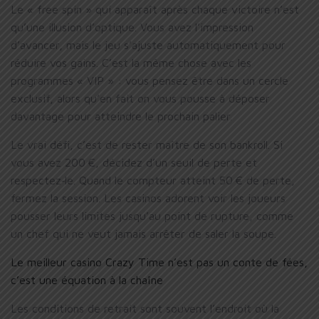
Le « free spin » qui apparaît après chaque victoire n’est
qu’une illusion d’optique. Vous avez l’impression
d’avancer, mais le jeu s’ajuste automatiquement pour
réduire vos gains. C’est la même chose avec les
programmes « VIP » : vous pensez être dans un cercle
exclusif, alors qu’en fait on vous pousse à déposer
davantage pour atteindre le prochain palier.
Le vrai défi, c’est de rester maître de son bankroll. Si
vous avez 200 €, décidez d’un seuil de perte et
respectez‑le. Quand le compteur atteint 50 € de perte,
fermez la session. Les casinos adorent voir les joueurs
pousser leurs limites jusqu’au point de rupture, comme
un chef qui ne veut jamais arrêter de saler la soupe.
Le meilleur casino Crazy Time n’est pas un conte de fées,
c’est une équation à la chaîne
Les conditions de retrait sont souvent l’endroit où la