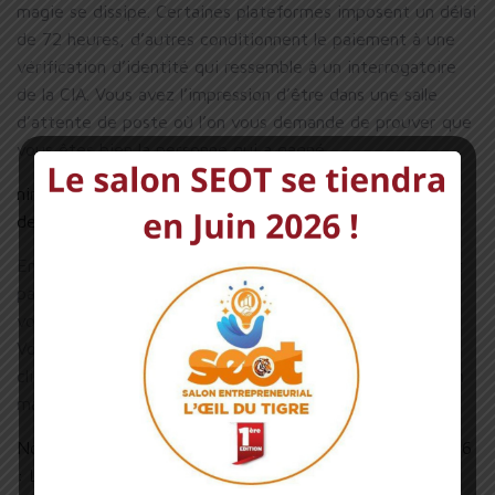
magie se dissipe. Certaines plateformes imposent un délai
de 72 heures, d’autres conditionnent le paiement à une
vérification d’identité qui ressemble à un interrogatoire
de la CIA. Vous avez l’impression d’être dans une salle
d’attente de poste où l’on vous demande de prouver que
vous êtes bien la personne qui a gagné.
ninhay casino 200 free spins sans depot aujourd’hui : la
dernière illusion de l’industrie
En fin de compte, le meilleur casino Lightning Dice n’est
pas celui qui crie le plus fort « bonus », mais celui qui
vous laisse sortir de la partie avec votre argent intact.
Vous devez naviguer à travers les pubs, les icônes
clignotantes, et les promesses creuses comme un ancien
marin qui a connu les tempêtes.
Novajackpot casino bonus de bienvenue sans depot 2026
: Le mirage qui ne paye jamais