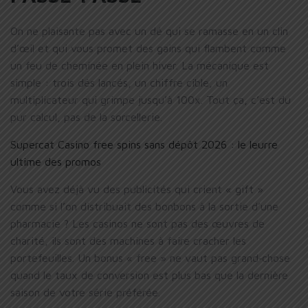
On ne plaisante pas avec un dé qui se ramasse en un clin
d’œil et qui vous promet des gains qui flambent comme
un feu de cheminée en plein hiver. La mécanique est
simple : trois dés lancés, un chiffre cible, un
multiplicateur qui grimpe jusqu’à 100x. Tout ça, c’est du
pur calcul, pas de la sorcellerie.
Supercat Casino free spins sans dépôt 2026 : le leurre
ultime des promos
Vous avez déjà vu des publicités qui crient « gift »
comme si l’on distribuait des bonbons à la sortie d’une
pharmacie ? Les casinos ne sont pas des œuvres de
charité, ils sont des machines à faire cracher les
portefeuilles. Un bonus « free » ne vaut pas grand‑chose
quand le taux de conversion est plus bas que la dernière
saison de votre série préférée.