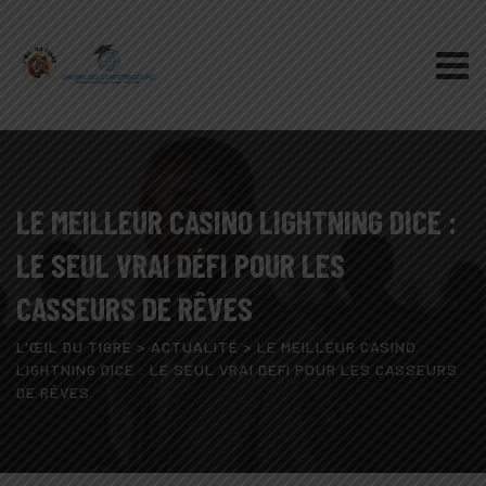
Skip
to
content
LE MEILLEUR CASINO LIGHTNING DICE :
LE SEUL VRAI DÉFI POUR LES
CASSEURS DE RÊVES
L'ŒIL DU TIGRE
>
ACTUALITÉ
>
LE MEILLEUR CASINO
LIGHTNING DICE : LE SEUL VRAI DÉFI POUR LES CASSEURS
DE RÊVES