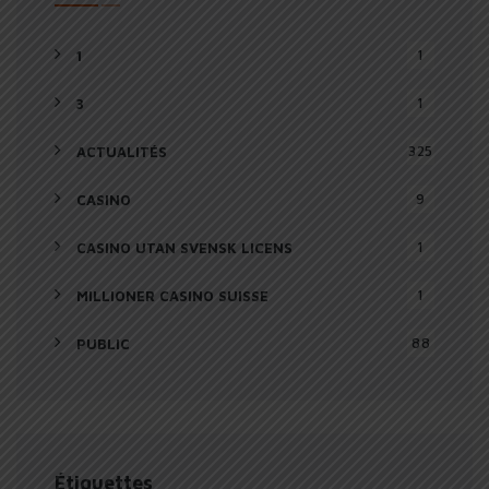
1
1
1
3
325
ACTUALITÉS
9
CASINO
1
CASINO UTAN SVENSK LICENS
1
MILLIONER CASINO SUISSE
88
PUBLIC
Étiquettes