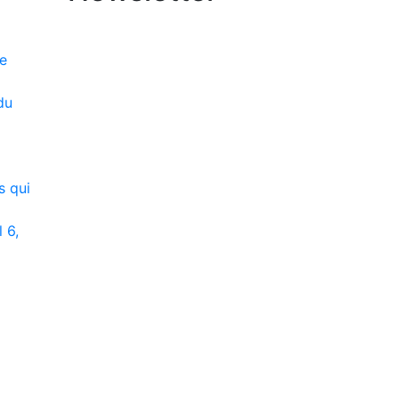
le
du
s qui
l 6,