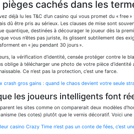
 pièges cachés dans les terme
ez déjà lu les T&C d’un casino qui vous promet du « free » 
mais dû être pris au sérieux. Les clauses de mise sont sou
e quantique, destinées à décourager le joueur dès la premi
que vous n’êtes pas juriste, ils glissent subtilement des e
sforment en « jeu pendant 30 jours ».
leurs, la vérification d’identité, censée protéger contre le
s oblige à télécharger une photo de votre pièce d’identité 
issable. Ce n’est pas la protection, c’est une farce.
x crash gros gains : quand le chaos devient votre seule str
ue les joueurs intelligents font r
parent les sites comme on comparerait deux modèles d’horlo
nisme (les cotes) plutôt que le vernis décoratif. Voici une p
leur casino Crazy Time n’est pas un conte de fées, c’est un