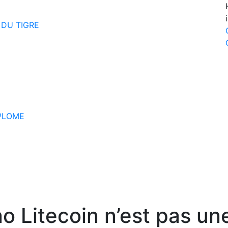
PLOME
no Litecoin n’est pas un