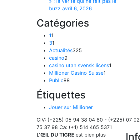
» : la vérité qui ne fait pas le
buzz
avril 6, 2026
Catégories
1
1
3
1
Actualités
325
casino
9
casino utan svensk licens
1
Millioner Casino Suisse
1
Public
88
Étiquettes
Jouer sur Millioner
CIV: (+225) 05 94 38 04 80 - (+225) 07 02
75 37 98
Ca: (+1) 514 465 5371
In
L’ŒIL DU TIGRE
est bien plus