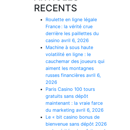
RECENTS
Roulette en ligne légale
France : la vérité crue
derrière les paillettes du
casino
avril 6, 2026
Machine à sous haute
volatilité en ligne : le
cauchemar des joueurs qui
aiment les montagnes
russes financières
avril 6,
2026
Paris Casino 100 tours
gratuits sans dépôt
maintenant : la vraie farce
du marketing
avril 6, 2026
Le « bit casino bonus de
bienvenue sans dépôt 2026