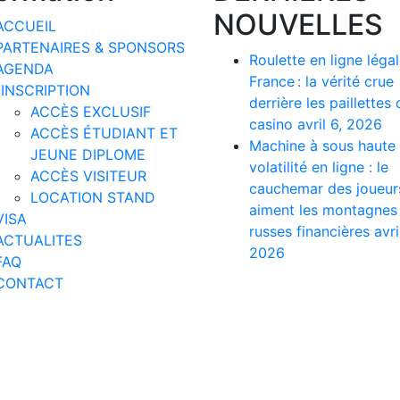
NOUVELLES
ACCUEIL
PARTENAIRES & SPONSORS
Roulette en ligne léga
AGENDA
France : la vérité crue
-INSCRIPTION
derrière les paillettes 
ACCÈS EXCLUSIF
casino
avril 6, 2026
ACCÈS ÉTUDIANT ET
Machine à sous haute
JEUNE DIPLOME
volatilité en ligne : le
ACCÈS VISITEUR
cauchemar des joueur
LOCATION STAND
aiment les montagnes
VISA
russes financières
avri
ACTUALITES
2026
FAQ
CONTACT