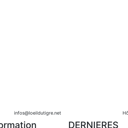
infos@loeildutigre.net
Hô
formation
DERNIERES