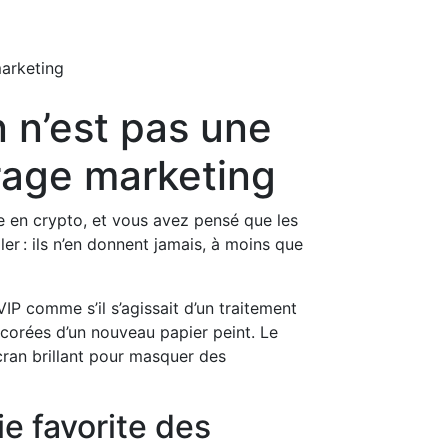
marketing
n n’est pas une
irage marketing
ne en crypto, et vous avez pensé que les
er : ils n’en donnent jamais, à moins que
VIP comme s’il s’agissait d’un traitement
corées d’un nouveau papier peint. Le
cran brillant pour masquer des
ie favorite des