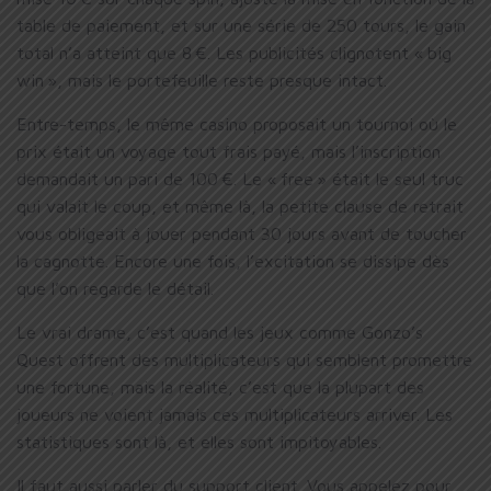
table de paiement, et sur une série de 250 tours, le gain
total n’a atteint que 8 €. Les publicités clignotent « big
win », mais le portefeuille reste presque intact.
Entre-temps, le même casino proposait un tournoi où le
prix était un voyage tout frais payé, mais l’inscription
demandait un pari de 100 €. Le « free » était le seul truc
qui valait le coup, et même là, la petite clause de retrait
vous obligeait à jouer pendant 30 jours avant de toucher
la cagnotte. Encore une fois, l’excitation se dissipe dès
que l’on regarde le détail.
Le vrai drame, c’est quand les jeux comme Gonzo’s
Quest offrent des multiplicateurs qui semblent promettre
une fortune, mais la réalité, c’est que la plupart des
joueurs ne voient jamais ces multiplicateurs arriver. Les
statistiques sont là, et elles sont impitoyables.
Il faut aussi parler du support client. Vous appelez pour