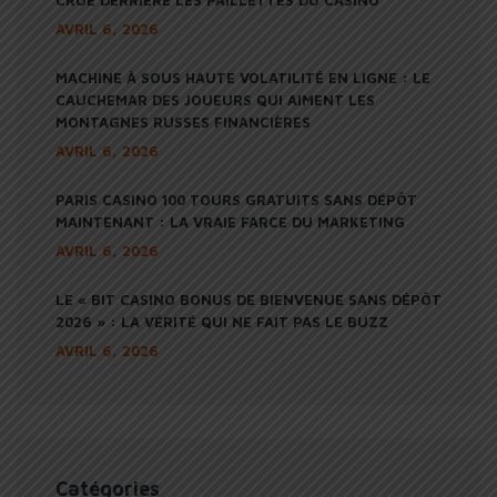
CRUE DERRIÈRE LES PAILLETTES DU CASINO
AVRIL 6, 2026
MACHINE À SOUS HAUTE VOLATILITÉ EN LIGNE : LE
CAUCHEMAR DES JOUEURS QUI AIMENT LES
MONTAGNES RUSSES FINANCIÈRES
AVRIL 6, 2026
PARIS CASINO 100 TOURS GRATUITS SANS DÉPÔT
MAINTENANT : LA VRAIE FARCE DU MARKETING
AVRIL 6, 2026
LE « BIT CASINO BONUS DE BIENVENUE SANS DÉPÔT
2026 » : LA VÉRITÉ QUI NE FAIT PAS LE BUZZ
AVRIL 6, 2026
Catégories