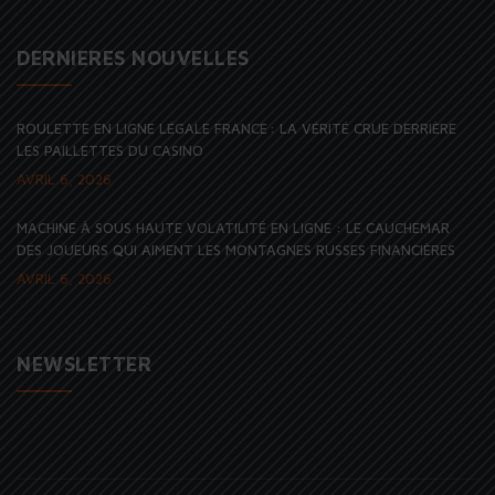
DERNIERES NOUVELLES
ROULETTE EN LIGNE LÉGALE FRANCE : LA VÉRITÉ CRUE DERRIÈRE
LES PAILLETTES DU CASINO
AVRIL 6, 2026
MACHINE À SOUS HAUTE VOLATILITÉ EN LIGNE : LE CAUCHEMAR
DES JOUEURS QUI AIMENT LES MONTAGNES RUSSES FINANCIÈRES
AVRIL 6, 2026
NEWSLETTER