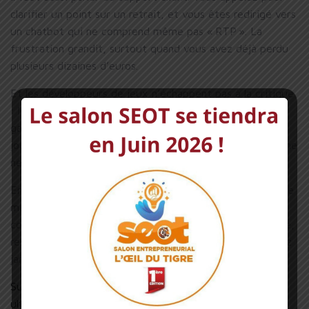
clarifier un point sur un retrait, et vous êtes redirigé vers
un chatbot qui ne comprend même pas « RTP ». La
frustration grandit, surtout quand vous avez déjà perdu
plusieurs dizaines d’euros.
Et les développeurs de jeux n’échappent pas à la critique
: les graphismes brillants ne masquent pas le fait que le
gameplay est souvent répétitif. Vous vous retrouvez à
jouer la même séquence de symboles, et l’éclat du thème
ne suffit pas à compenser le manque d’innovation.
En bref, le meilleur moyen de naviguer dans ce monde de
machines à sous, c’est d’adopter une approche de
comptable plutôt que de rêveur. Analysez chaque chiffre,
restez méfiant face aux « free » alléchants, et ne perdez
jamais de vue que le casino ne vous donne jamais rien.
Supercat Casino free spins sans dépôt 2026 : le leurre
ultime des promos