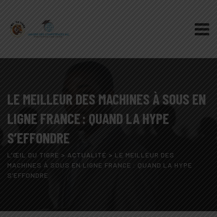
Skip
to
content
LE MEILLEUR DES MACHINES À SOUS EN
LIGNE FRANCE : QUAND LA HYPE
S’EFFONDRE
L'ŒIL DU TIGRE
>
ACTUALITÉ
>
LE MEILLEUR DES
MACHINES À SOUS EN LIGNE FRANCE : QUAND LA HYPE
S’EFFONDRE