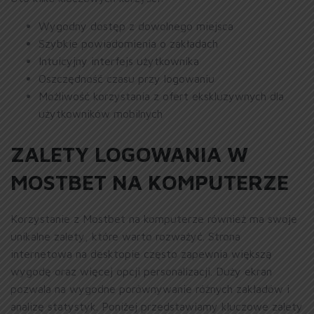
Wygodny dostęp z dowolnego miejsca
Szybkie powiadomienia o zakładach
Intuicyjny interfejs użytkownika
Oszczędność czasu przy logowaniu
Możliwość korzystania z ofert ekskluzywnych dla
użytkowników mobilnych
ZALETY LOGOWANIA W
MOSTBET NA KOMPUTERZE
Korzystanie z Mostbet na komputerze również ma swoje
unikalne zalety, które warto rozważyć. Strona
internetowa na desktopie często zapewnia większą
wygodę oraz więcej opcji personalizacji. Duży ekran
pozwala na wygodne porównywanie różnych zakładów i
analizę statystyk. Poniżej przedstawiamy kluczowe zalety