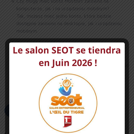
Czy mogę mieć konto Mostbet zarówno na
komputerze, jak i na urządzeniu mobilnym?
Tak, możesz mieć jedno konto, które będzie
dostępne zarówno na desktopie, jak i urządzeniu
mobilnym.
Czy mogę korzystać z promocji i bonusów na obu
platformach?
Tak, wiele promocji i bonusów jest dostępnych
zarówno dla wersji mobilnej, jak i desktopowej, choć
mogą się różnić w zależności od platformy.