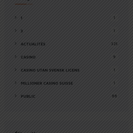
1
1
1
3
325
ACTUALITÉS
9
CASINO
1
CASINO UTAN SVENSK LICENS
1
MILLIONER CASINO SUISSE
88
PUBLIC