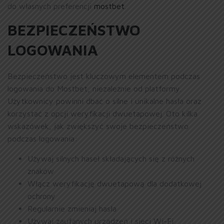
do własnych preferencji
mostbet
.
BEZPIECZEŃSTWO
LOGOWANIA
Bezpieczeństwo jest kluczowym elementem podczas
logowania do Mostbet, niezależnie od platformy.
Użytkownicy powinni dbać o silne i unikalne hasła oraz
korzystać z opcji weryfikacji dwuetapowej. Oto kilka
wskazówek, jak zwiększyć swoje bezpieczeństwo
podczas logowania:
Używaj silnych haseł składających się z różnych
znaków
Włącz weryfikację dwuetapową dla dodatkowej
ochrony
Regularnie zmieniaj hasła
Używaj zaufanych urządzeń i sieci Wi-Fi