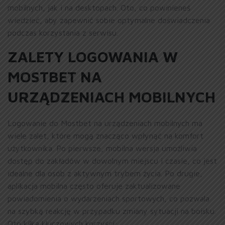
mobilnych, jak i na desktopach. Oto, co powinieneś
wiedzieć, aby zapewnić sobie optymalne doświadczenia
podczas korzystania z serwisu.
ZALETY LOGOWANIA W
MOSTBET NA
URZĄDZENIACH MOBILNYCH
Logowanie do Mostbet na urządzeniach mobilnych ma
wiele zalet, które mogą znacząco wpłynąć na komfort
użytkownika. Po pierwsze, mobilna wersja umożliwia
dostęp do zakładów w dowolnym miejscu i czasie, co jest
idealne dla osób z aktywnym trybem życia. Po drugie,
aplikacja mobilna często oferuje zaktualizowane
powiadomienia o wydarzeniach sportowych, co pozwala
na szybką reakcję w przypadku zmiany sytuacji na boisku.
Oto kilka kluczowych korzyści: