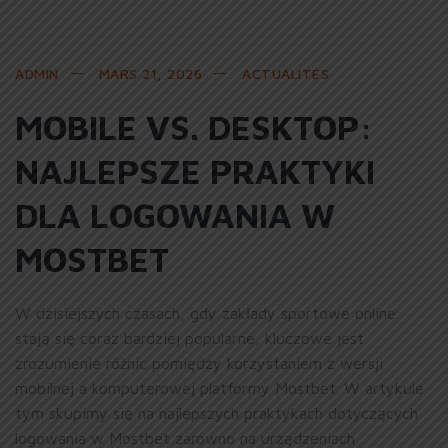
ADMIN
MARS 21, 2026
ACTUALITÉS
MOBILE VS. DESKTOP:
NAJLEPSZE PRAKTYKI
DLA LOGOWANIA W
MOSTBET
W dzisiejszych czasach, gdy zakłady sportowe online
stają się coraz bardziej popularne, kluczowe jest
zrozumienie różnic pomiędzy korzystaniem z wersji
mobilnej a komputerowej platformy Mostbet. W artykule
tym skupimy się na najlepszych praktykach dotyczących
logowania w Mostbet zarówno na urządzeniach