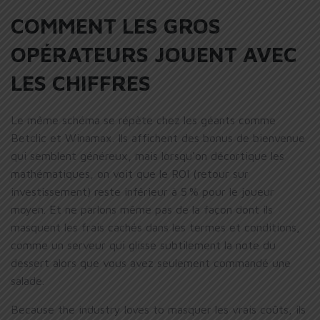
COMMENT LES GROS
OPÉRATEURS JOUENT AVEC
LES CHIFFRES
Le même schéma se répète chez les géants comme
Betclic et Winamax. Ils affichent des bonus de bienvenue
qui semblent généreux, mais lorsqu’on décortique les
mathématiques, on voit que le ROI (retour sur
investissement) reste inférieur à 5 % pour le joueur
moyen. Et ne parlons même pas de la façon dont ils
masquent les frais cachés dans les termes et conditions,
comme un serveur qui glisse subtilement la note du
dessert alors que vous avez seulement commandé une
salade.
Because the industry loves to masquer les vrais coûts, ils