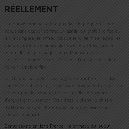
RÉELLEMENT
Un vrai vétéran ne tombe pas dans le piège du “code
bonus sans dépôt” comme un gamin qui croit à la fée du
lait. Il compare les offres, calcule le % de mise requis, et
surtout, il ne mise jamais plus que ce qu’il est prêt à
perdre. Il sait que chaque euro dépensé doit être
considéré comme le coût d’entrée d’un spectacle dont il
ne voit jamais le final.
Or, chaque fois qu’un casino glisse le mot « gift » dans
son texte publicitaire, le message sous-jacent est clair: ils
ne sont pas des œuvres de charité, ils ne donnent pas
d’argent gratuitement. Vous êtes le client, le chiffre
d’affaires, le sujet d’une équation où le casino sort
toujours gagnant.
Bonus casino en ligne France : la grimace du joueur