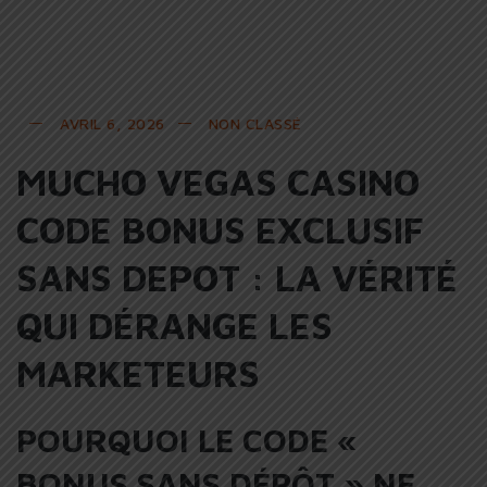
AVRIL 6, 2026
NON CLASSÉ
MUCHO VEGAS CASINO
CODE BONUS EXCLUSIF
SANS DEPOT : LA VÉRITÉ
QUI DÉRANGE LES
MARKETEURS
POURQUOI LE CODE «
BONUS SANS DÉPÔT » NE