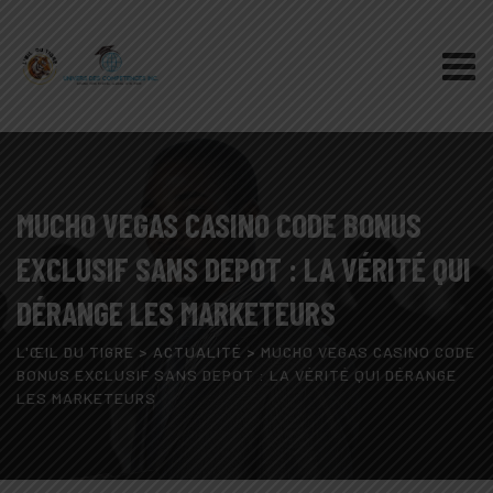
Skip
to
content
MUCHO VEGAS CASINO CODE BONUS
EXCLUSIF SANS DEPOT : LA VÉRITÉ QUI
DÉRANGE LES MARKETEURS
L'ŒIL DU TIGRE
>
ACTUALITÉ
>
MUCHO VEGAS CASINO CODE
BONUS EXCLUSIF SANS DEPOT : LA VÉRITÉ QUI DÉRANGE
LES MARKETEURS