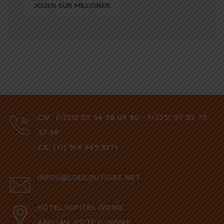
JOUER SUR MILLIONER
CIV: (+225) 05 94 38 04 80 - (+225) 07 02 75
37 98
CA: (+1) 514 465 5371
INFOS@LOEILDUTIGRE.NET
HÔTEL SOFITEL IVOIRE
ABIDJAN, COTE D'IVOIRE