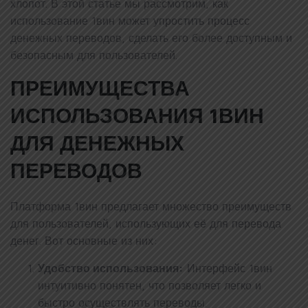
хлопот. В этой статье мы рассмотрим, как
использование 1вин может упростить процесс
денежных переводов, сделать его более доступным и
безопасным для пользователей.
ПРЕИМУЩЕСТВА
ИСПОЛЬЗОВАНИЯ 1ВИН
ДЛЯ ДЕНЕЖНЫХ
ПЕРЕВОДОВ
Платформа 1вин предлагает множество преимуществ
для пользователей, использующих её для перевода
денег. Вот основные из них:
Удобство использования:
Интерфейс 1вин
интуитивно понятен, что позволяет легко и
быстро осуществлять переводы.