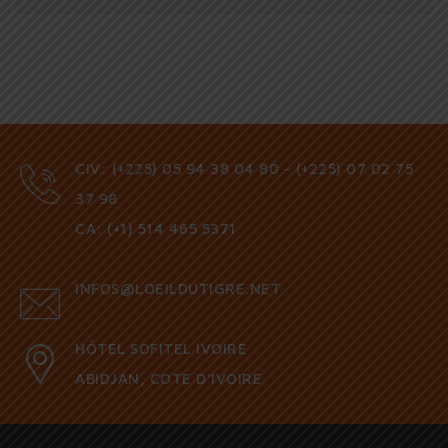
CIV: (+225) 05 94 38 04 80 - (+225) 07 02 75
37 98
CA: (+1) 514 465 5371
INFOS@LOEILDUTIGRE.NET
HÔTEL SOFITEL IVOIRE
ABIDJAN, COTE D'IVOIRE