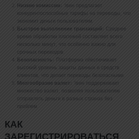
Низкие комиссии:
1вин предлагает
конкурентоспособные тарифы на переводы, что
экономит деньги пользователям.
Быстрое выполнение транзакций:
Среднее
время обработки платежей составляет всего
несколько минут, что особенно важно для
срочных переводов.
Безопасность:
Платформа обеспечивает
высокий уровень защиты данных и средств
клиентов, что делает переводы безопасными.
Многообразие валют:
1вин поддерживает
множество валют, позволяя пользователям
отправлять деньги в разных странах без
проблем.
КАК
ЗАРЕГИСТРИРОВАТЬСЯ