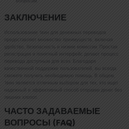
вопросам.
ЗАКЛЮЧЕНИЕ
Использование 1вин для денежных переводов
предоставляет множество преимуществ, включая
удобство, безопасность и низкие комиссии. Простая
регистрация и понятный интерфейс делают процесс
перевода доступным для всех. Благодаря
качественной поддержке пользователей, вы всегда
сможете получить необходимую помощь. В общем,
1вин является отличным выбором для тех, кто ищет
надежный и эффективный способ отправки денег без
лишних хлопот.
ЧАСТО ЗАДАВАЕМЫЕ
ВОПРОСЫ (FAQ)