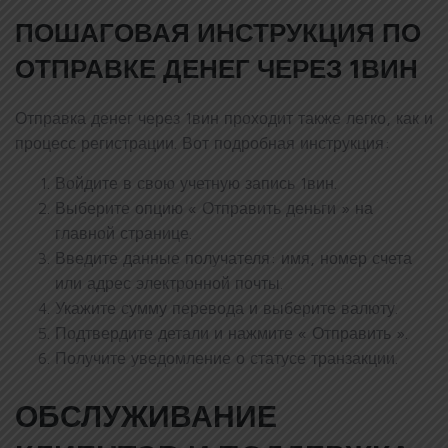
ПОШАГОВАЯ ИНСТРУКЦИЯ ПО
ОТПРАВКЕ ДЕНЕГ ЧЕРЕЗ 1ВИН
Отправка денег через 1вин проходит также легко, как и
процесс регистрации. Вот подробная инструкция:
Войдите в свою учетную запись 1вин.
Выберите опцию « Отправить деньги » на
главной странице.
Введите данные получателя: имя, номер счета
или адрес электронной почты.
Укажите сумму перевода и выберите валюту.
Подтвердите детали и нажмите « Отправить ».
Получите уведомление о статусе транзакции.
ОБСЛУЖИВАНИЕ