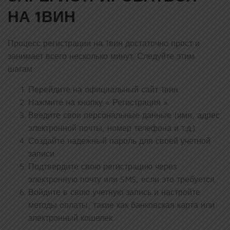
НА 1ВИН
Процесс регистрации на 1вин достаточно прост и
занимает всего несколько минут. Следуйте этим
шагам:
Перейдите на официальный сайт 1вин.
Нажмите на кнопку « Регистрация ».
Введите свои персональные данные (имя, адрес
электронной почты, номер телефона и т.д.).
Создайте надежный пароль для своей учетной
записи.
Подтвердите свою регистрацию через
электронную почту или SMS, если это требуется.
Войдите в свою учетную запись и настройте
методы оплаты, такие как банковская карта или
электронный кошелек.