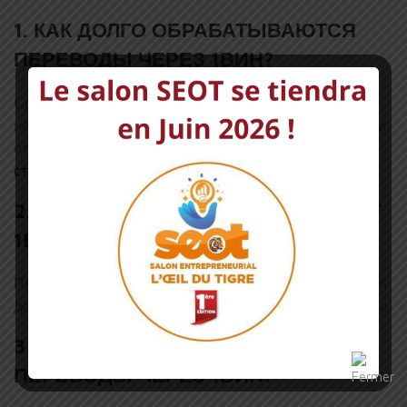
1. КАК ДОЛГО ОБРАБАТЫВАЮТСЯ
ПЕРЕВОДЫ ЧЕРЕЗ 1ВИН?
Среднее время обработки переводов составляет от
нескольких минут до нескольких часов, в зависимости
от выбранной валюты и способа оплаты
сделать
ставку
.
2. КАКИЕ ВАЛЮТЫ ПОДДЕРЖИВАЕТ
1ВИН?
Платформа поддерживает множество валют, включая
доллар США, евро, российский рубль и многие другие.
3. ЕСТЬ ЛИ КОМИССИИ ЗА
ПЕРЕВОДЫ ЧЕРЕЗ 1ВИН?