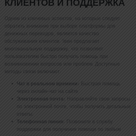
КЛИЕНТОВ И ПОДДЕРЖКА
Одним из ключевых аспектов, на которые следует
обратить внимание при выборе платформы для
денежных переводов, является качество
обслуживания клиентов. 1вин предлагает
многоканальную поддержку, что позволяет
пользователям быстро получать помощь при
возникновении вопросов или проблем. Доступные
методы связи включают:
Чат в реальном времени:
Быстрая помощь
через онлайн-чат на сайте.
Электронная почта:
Направляйте свои запросы
по электронной почте, чтобы получить детальные
ответы.
Телефонная линия:
Позвоните в службу
поддержки для получения помощи по любым