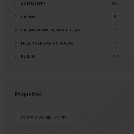
325
ACTUALITÉS
9
CASINO
1
CASINO UTAN SVENSK LICENS
1
MILLIONER CASINO SUISSE
88
PUBLIC
Étiquettes
JOUER SUR MILLIONER