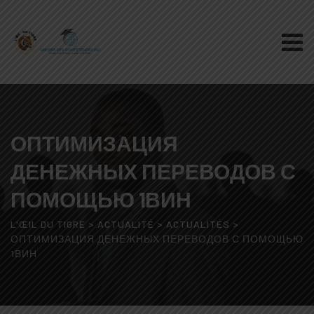
Skip
to
content
ОПТИМИЗАЦИЯ
ДЕНЕЖНЫХ ПЕРЕВОДОВ С
ПОМОЩЬЮ 1ВИН
L'ŒIL DU TIGRE
>
ACTUALITÉ
>
ACTUALITÉS
>
ОПТИМИЗАЦИЯ ДЕНЕЖНЫХ ПЕРЕВОДОВ С ПОМОЩЬЮ
1ВИН