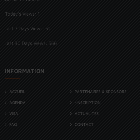
Today's Views:
1
Last 7 Days Views:
52
Last 30 Days Views:
566
INFORMATION
ACCUEIL
PARTENAIRES & SPONSORS
AGENDA
-INSCRIPTION
VISA
ACTUALITES
FAQ
CONTACT