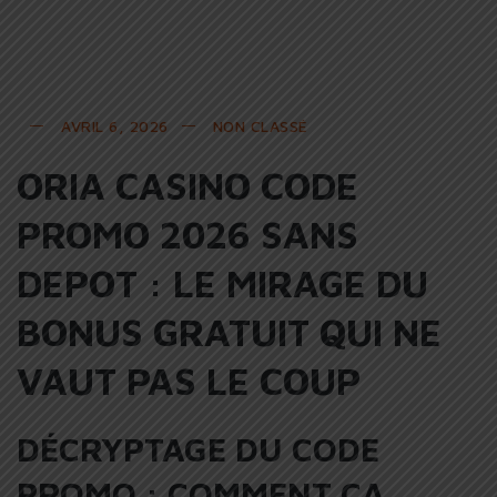
AVRIL 6, 2026
NON CLASSÉ
ORIA CASINO CODE
PROMO 2026 SANS
DEPOT : LE MIRAGE DU
BONUS GRATUIT QUI NE
VAUT PAS LE COUP
DÉCRYPTAGE DU CODE
PROMO : COMMENT ÇA