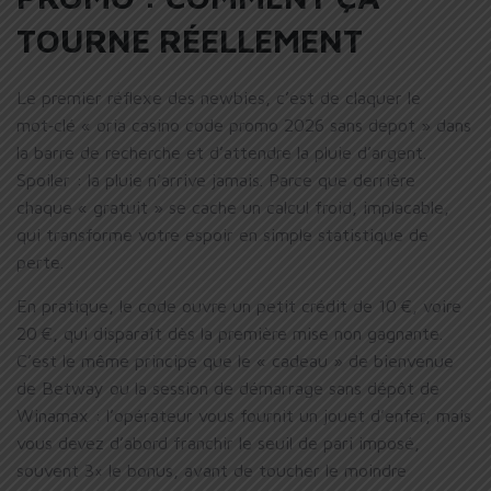
TOURNE RÉELLEMENT
Le premier réflexe des newbies, c’est de claquer le
mot‑clé « oria casino code promo 2026 sans depot » dans
la barre de recherche et d’attendre la pluie d’argent.
Spoiler : la pluie n’arrive jamais. Parce que derrière
chaque « gratuit » se cache un calcul froid, implacable,
qui transforme votre espoir en simple statistique de
perte.
En pratique, le code ouvre un petit crédit de 10 €, voire
20 €, qui disparaît dès la première mise non gagnante.
C’est le même principe que le « cadeau » de bienvenue
de Betway ou la session de démarrage sans dépôt de
Winamax : l’opérateur vous fournit un jouet d’enfer, mais
vous devez d’abord franchir le seuil de pari imposé,
souvent 3× le bonus, avant de toucher le moindre