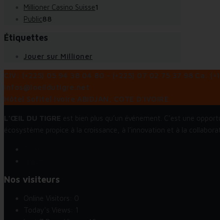
Millioner Casino Suisse
1
Public
88
Étiquettes
Jouer sur Millioner
CIV: (+225) 05 94 38 04 80 - (+225) 07 02 75 37 98
Ca: (+
infos@loeildutigre.net
Hôtel Sofitel Ivoire
ABIDJAN, COTE D'IVOIRE
L’ŒIL DU TIGRE
est bien plus qu’un événement. C’est une opportu
écosystème propice à la croissance, à l’innovation et à la collabora
Facebook
LinkedIn
Nos visiteurs
Online Visitors:
0
Today's Views:
1