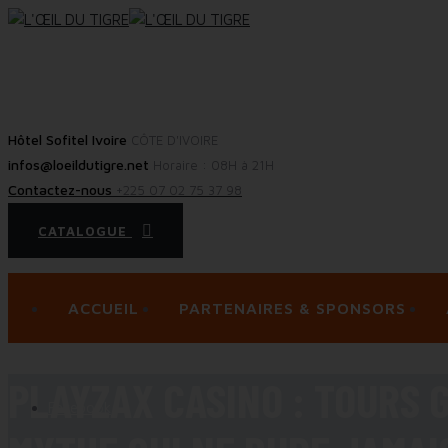
Skip
to
content
Hôtel Sofitel Ivoire
CÔTE D'IVOIRE
infos@loeildutigre.net
Horaire : 08H à 21H
Contactez-nous
+225 07 02 75 37 98
CATALOGUE
ACCUEIL
PARTENAIRES & SPONSORS
PLAYZAX CASINO : TOURS G
Facebook