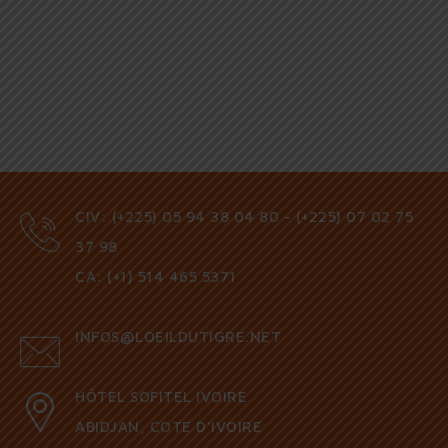
CIV: (+225) 05 94 38 04 80 - (+225) 07 02 75
37 98
CA: (+1) 514 465 5371
INFOS@LOEILDUTIGRE.NET
HÔTEL SOFITEL IVOIRE
ABIDJAN, COTE D'IVOIRE