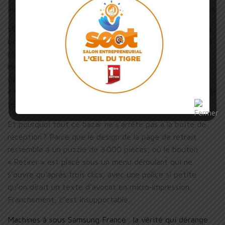
augmente les risques d’erreurs et de décisions impulsives.
Un dernier conseil cynique : si un code promo promet un
bonus sans dépôt qui ne nécessite aucune mise, fuyez. Il
n’y a jamais eu de tel miracle, et les termes cachés se
lisent comme les petites lignes d’un contrat de location
de vacances. Vous ne trouverez jamais un véritable
« free » qui ne soit pas facturé en arrière‑plan, même si le
texte clignote en néon sur la page d’accueil.
Et pourquoi tout ce bazar ne s’arrête pas à la boîte de
réception ? Parce que le design de la page de retrait
ressemble à un puzzle de 3 000 pièces, où le bouton
« Retirer » est placé sous un menu déroulant qui ne
s’ouvre qu’après trois clics, avec une police si petite
qu’on dirait un texte d’avocat en micro‑impression.
Franchement, c’est insupportable.
Machines à sous Samsung France : la vérité qui dérange