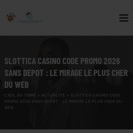
Skip
to
content
SLOTTICA CASINO CODE PROMO 2026
SANS DEPOT : LE MIRAGE LE PLUS CHER
DU WEB
L'ŒIL DU TIGRE
>
ACTUALITÉ
>
SLOTTICA CASINO CODE
PROMO 2026 SANS DEPOT : LE MIRAGE LE PLUS CHER DU
WEB