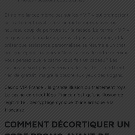
Et ne me lancez même pas sur les « VIP » qui promettent
un traitement royal ; c’est un motel miteux avec un
nouveau coup de peinture sur la façade. Le terme « VIP »
en gras dans le marketing ne vaut pas un centime, et la
prétendue assistance personnalisée se résume à un chat
bot qui répond toujours « Nous faisons de notre mieux ».
Vous pensez que le casino vous fait un cadeau ? Les
casinos ne sont pas des œuvres de charité, ils n’offrent
rien de gratuit, malgré la poudre aux yeux des slogans.
Casino VIP France : la grande illusion du traitement royal
Le casino en direct légal France n’est qu’une illusion de
légitimité : décryptage cynique d’une arnaque à la
française
COMMENT DÉCORTIQUER UN