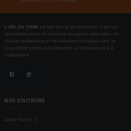
L’ŒIL DU TIGRE
est bien plus qu’un événement. C’est une
opportunité unique de connecter les esprits visionnaires, les
startups audacieuses et les investisseurs engagés dans un
écosystème propice à la croissance, à l’innovation et à la
collaboration
NOS VISITEURS
Online Visitors:
0