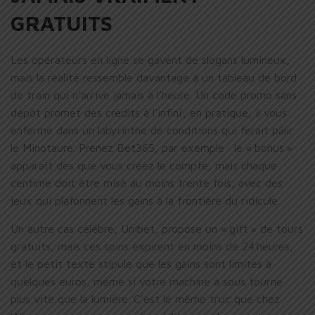
GRATUITS
Les opérateurs en ligne se gavent de slogans lumineux,
mais la réalité ressemble davantage à un tableau de bord
de train qui n’arrive jamais à l’heure. Un code promo sans
dépôt promet des crédits à l’infini ; en pratique, il vous
enferme dans un labyrinthe de conditions qui ferait pâlir
le Minotaure. Prenez Bet365, par exemple : le « bonus »
apparaît dès que vous créez le compte, mais chaque
centime doit être misé au moins trente fois, avec des
jeux qui plafonnent les gains à la frontière du ridicule.
Un autre cas célèbre, Unibet, propose un « gift » de tours
gratuits, mais ces spins expirent en moins de 24 heures,
et le petit texte stipule que les gains sont limités à
quelques euros, même si votre machine à sous tourne
plus vite que la lumière. C’est le même truc que chez