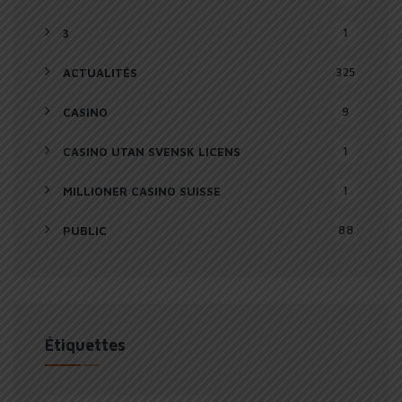
1
3
325
ACTUALITÉS
9
CASINO
1
CASINO UTAN SVENSK LICENS
1
MILLIONER CASINO SUISSE
88
PUBLIC
Étiquettes