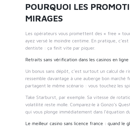
POURQUOI LES PROMOTI
MIRAGES
Les opérateurs vous promettent des « free » tou
ayez versé le moindre centime. En pratique, c’est
dentiste : ça finit vite par piquer.
Retraits sans vérification dans les casinos en ligne 
Un bonus sans dépôt, c’est surtout un calcul de ri
ressemble davantage à une auberge bon marché fr
partagent le même scénario : vous touchez les spi
Take Starburst, par exemple. Sa vitesse de rotation
volatilité reste molle. Comparez‑le à Gonzo’s Que
qui vous plonge immédiatement dans l’équation du 
Le meilleur casino sans licence france : quand le gl