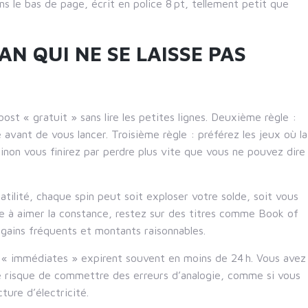
ans le bas de page, écrit en police 8 pt, tellement petit que
N QUI NE SE LAISSE PAS
oost « gratuit » sans lire les petites lignes. Deuxième règle :
vant de vous lancer. Troisième règle : préférez les jeux où la
sinon vous finirez par perdre plus vite que vous ne pouvez dire
atilité, chaque spin peut soit exploser votre solde, soit vous
re à aimer la constance, restez sur des titres comme Book of
gains fréquents et montants raisonnables.
s « immédiates » expirent souvent en moins de 24 h. Vous avez
 le risque de commettre des erreurs d’analogie, comme si vous
ture d’électricité.