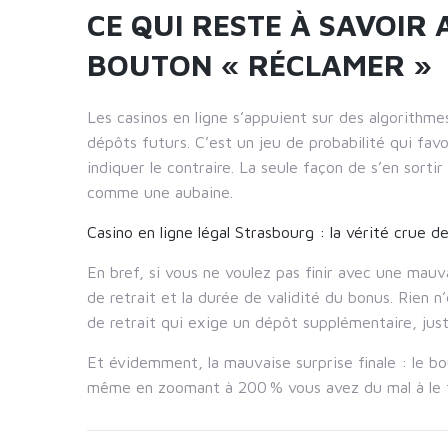
CE QUI RESTE À SAVOIR 
BOUTON « RÉCLAMER »
Les casinos en ligne s’appuient sur des algorithme
dépôts futurs. C’est un jeu de probabilité qui fav
indiquer le contraire. La seule façon de s’en sort
comme une aubaine.
Casino en ligne légal Strasbourg : la vérité crue de
En bref, si vous ne voulez pas finir avec une mauva
de retrait et la durée de validité du bonus. Rien 
de retrait qui exige un dépôt supplémentaire, just
Et évidemment, la mauvaise surprise finale : le b
même en zoomant à 200 % vous avez du mal à le t