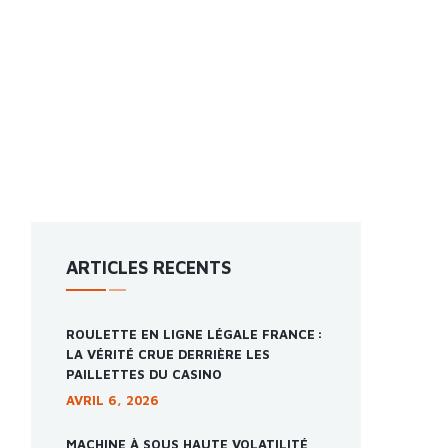
ARTICLES RECENTS
ROULETTE EN LIGNE LÉGALE FRANCE :
LA VÉRITÉ CRUE DERRIÈRE LES
PAILLETTES DU CASINO
AVRIL 6, 2026
MACHINE À SOUS HAUTE VOLATILITÉ