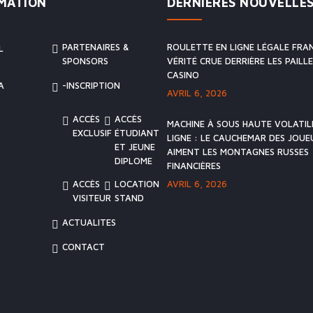
MATION
DERNIERES NOUVELLE
PARTENAIRES &
ROULETTE EN LIGNE LÉGALE FRAN
L
SPONSORS
VÉRITÉ CRUE DERRIÈRE LES PAILL
CASINO
A
-INSCRIPTION
AVRIL 6, 2026
ACCÈS
ACCÈS
MACHINE À SOUS HAUTE VOLATIL
EXCLUSIF
ÉTUDIANT
LIGNE : LE CAUCHEMAR DES JOUE
ET JEUNE
AIMENT LES MONTAGNES RUSSES
DIPLOME
FINANCIÈRES
ACCÈS
LOCATION
AVRIL 6, 2026
VISITEUR
STAND
ACTUALITES
CONTACT