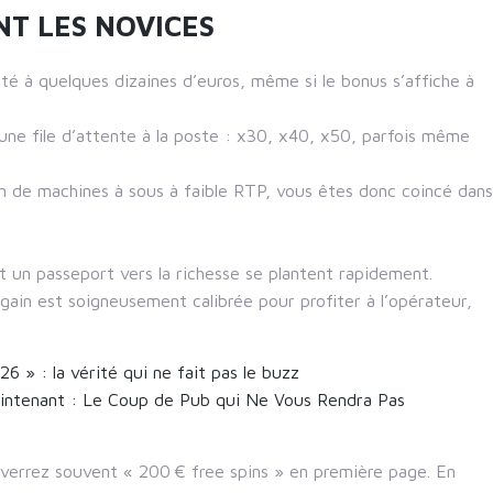
NT LES NOVICES
té à quelques dizaines d’euros, même si le bonus s’affiche à
ne file d’attente à la poste : x30, x40, x50, parfois même
ion de machines à sous à faible RTP, vous êtes donc coincé dans
t un passeport vers la richesse se plantent rapidement.
gain est soigneusement calibrée pour profiter à l’opérateur,
 » : la vérité qui ne fait pas le buzz
intenant : Le Coup de Pub qui Ne Vous Rendra Pas
s verrez souvent « 200 € free spins » en première page. En