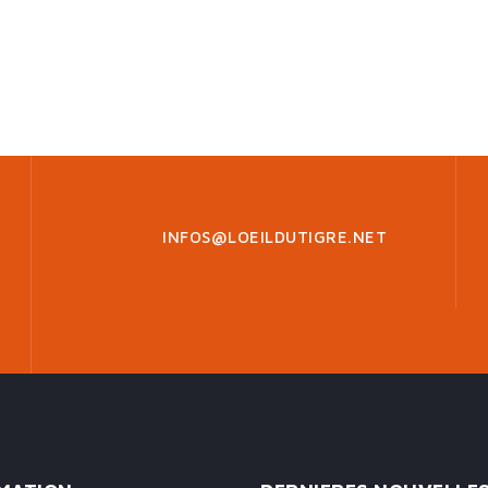
INFOS@LOEILDUTIGRE.NET