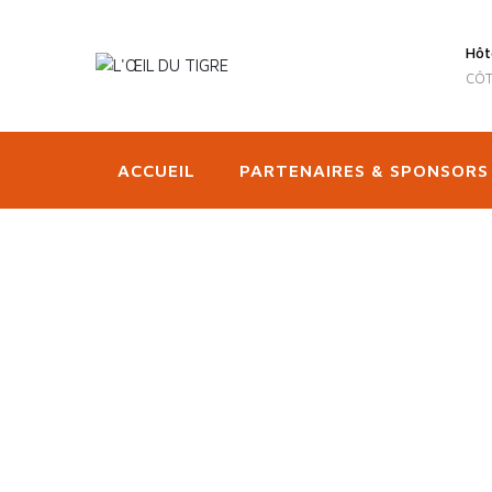
Skip
to
Hôte
content
CÔT
ACCUEIL
PARTENAIRES & SPONSORS
LE CHAOS DES STAKES
IMMÉDIAT : UN LEURRE
L'ŒIL DU TIGRE
>
ACTUALITÉ
>
LE CHAOS DES STAK