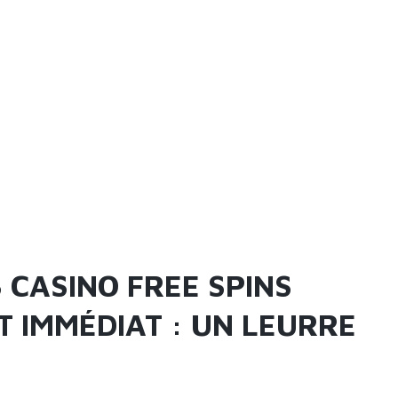
 CASINO FREE SPINS
T IMMÉDIAT : UN LEURRE