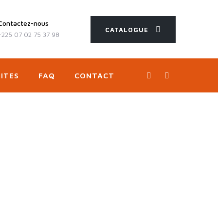
Contactez-nous
CATALOGUE
+225 07 02 75 37 98
ITES
FAQ
CONTACT
ITS SANS DÉPÔT
LEURRE BIEN HUILÉ