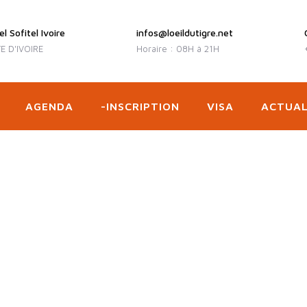
l Sofitel Ivoire
infos@loeildutigre.net
E D'IVOIRE
Horaire : 08H à 21H
AGENDA
-INSCRIPTION
VISA
ACTUAL
 CASINO FREE SPINS GRATU
 BIEN HUILÉ
ES CASINO FREE SPINS GRATUITS SANS DÉPÔT IMMÉDIAT : UN 