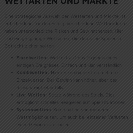
WETTARTEN UND MÄRKTE
Eine strategische Auswahl der Wettarten und Märkte ist
entscheidend für den Erfolg. Verschiedene Wettprodukte
haben unterschiedliche Risiken und Gewinnchancen. Hier
sind einige gängige Wettarten, die deutsche Spieler in
Betracht ziehen sollten:
Einzelwetten:
Wettest auf das Ergebnis eines
einzigen Ereignisses. Einfach und klar verständlich.
Kombiwetten:
Hierbei kombinierst du mehrere
Einzelwetten. Der Gewinn kann höher, aber das
Risiko steigt ebenfalls.
Live-Wetten:
Setze während des Spiels. Dies
ermöglicht schnelles Reagieren auf Spielsituationen.
Systemwetten:
Kombination von mehreren
Wettmöglichkeiten, um auch bei einzelnen Verlusten
einen Gewinn zu erzielen.