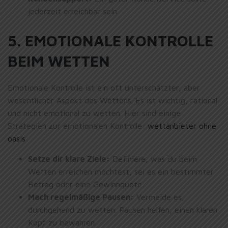
jederzeit erreichbar sein.
5. EMOTIONALE KONTROLLE
BEIM WETTEN
Emotionale Kontrolle ist ein oft unterschätzter, aber
wesentlicher Aspekt des Wettens. Es ist wichtig, rational
und nicht emotional zu wetten. Hier sind einige
Strategien zur emotionalen Kontrolle:
wettanbieter ohne
oasis
Setze dir klare Ziele:
Definiere, was du beim
Wetten erreichen möchtest, sei es ein bestimmter
Betrag oder eine Gewinnquote.
Mach regelmäßige Pausen:
Vermeide es,
durchgehend zu wetten. Pausen helfen, einen klaren
Kopf zu bewahren.