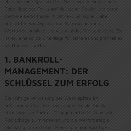
ohne auf eine Sportwetten-Oase angewiesen zu sein.
Dabei liegt der Fokus auf deutscher Spieler und deren
spezielle Bedürfnisse im Online-Glücksspiel. Dabei
betrachten wir Aspekte wie Bankmanagement,
Wettarten, Analyse und Auswahl des Wettanbieters. Ziel
ist es, eine solide Grundlage für sicheres und profitables
Wetten zu schaffen.
1. BANKROLL-
MANAGEMENT: DER
SCHLÜSSEL ZUM ERFOLG
Die richtige Verwaltung des Wettkapitals ist
entscheidend für den langfristigen Erfolg. Ein klar
strukturiertes Bankroll-Management hilft, finanzielle
Rückschläge zu minimieren und die Wettstrategie
nachhaltig zu gestalten. Hier sind einige wichtige