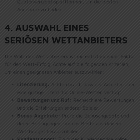
Quotenvergleichsplattformen, um die besten
Angebote zu finden.
4. AUSWAHL EINES
SERIÖSEN WETTANBIETERS
Die Wahl des Wettanbieters ist ein entscheidender Faktor
für den Wett-Erfolg. Achte auf die folgenden Kriterien,
um einen geeigneten Anbieter auszuwählen:
Lizenzierung:
Achte darauf, dass der Anbieter über
eine gültige Lizenz für Online-Wetten verfügt.
Bewertungen und Ruf:
Recherchiere Bewertungen
und die Erfahrungen anderer Spieler.
Bonus-Angebote:
Prüfe die Bonusangebote und
deren Bedingungen, um das Beste aus deinem
Wettbudget herauszuholen.
Kundensupport:
Ein guter Kundenservice sollte