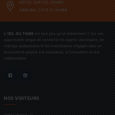
HÔTEL SOFITEL IVOIRE
ABIDJAN, COTE D'IVOIRE
L’ŒIL DU TIGRE
est bien plus qu’un événement. C’est une
opportunité unique de connecter les esprits visionnaires, les
startups audacieuses et les investisseurs engagés dans un
écosystème propice à la croissance, à l’innovation et à la
collaboration
NOS VISITEURS
Online Visitors:
0