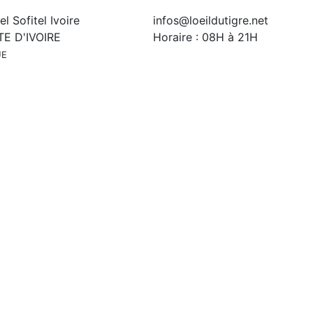
el Sofitel Ivoire
infos@loeildutigre.net
E D'IVOIRE
Horaire : 08H à 21H
UE