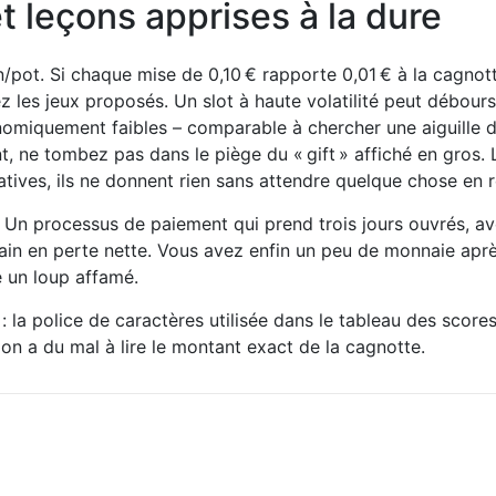
t leçons apprises à la dure
/pot. Si chaque mise de 0,10 € rapporte 0,01 € à la cagnott
 les jeux proposés. Un slot à haute volatilité peut débours
onomiquement faibles – comparable à chercher une aiguille 
 ne tombez pas dans le piège du « gift » affiché en gros. 
atives, ils ne donnent rien sans attendre quelque chose en r
ait. Un processus de paiement qui prend trois jours ouvrés, a
in en perte nette. Vous avez enfin un peu de monnaie aprè
 un loup affamé.
u : la police de caractères utilisée dans le tableau des score
n a du mal à lire le montant exact de la cagnotte.