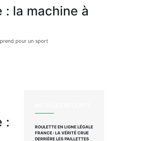
 : la machine à
e prend pour un sport
ARTICLES RECENTS
 :
ROULETTE EN LIGNE LÉGALE
FRANCE : LA VÉRITÉ CRUE
DERRIÈRE LES PAILLETTES