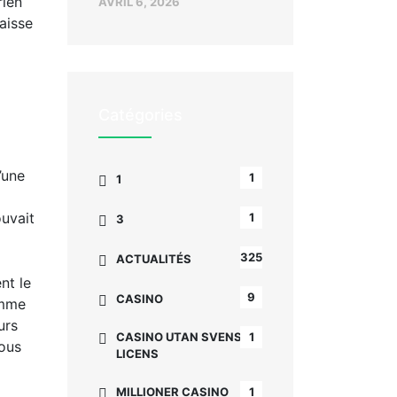
rien
AVRIL 6, 2026
aisse
Catégories
’une
1
1
ouvait
1
3
325
ACTUALITÉS
nt le
9
CASINO
omme
urs
CASINO UTAN SVENSK
1
vous
LICENS
MILLIONER CASINO
1