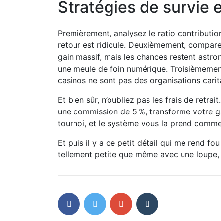
Stratégies de survie e
Premièrement, analysez le ratio contribution
retour est ridicule. Deuxièmement, comparez
gain massif, mais les chances restent astr
une meule de foin numérique. Troisièmement,
casinos ne sont pas des organisations carit
Et bien sûr, n’oubliez pas les frais de retr
une commission de 5 %, transforme votre ga
tournoi, et le système vous la prend comme
Et puis il y a ce petit détail qui me rend fo
tellement petite que même avec une loupe, o