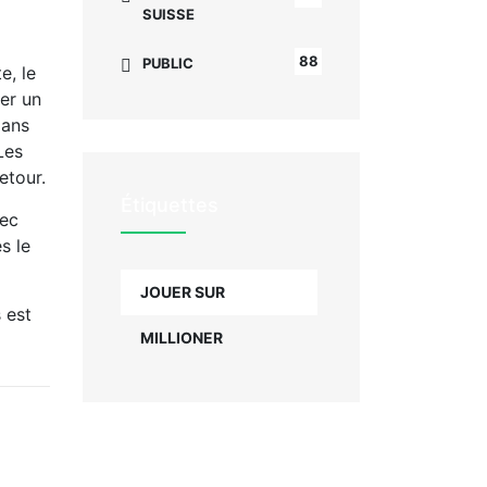
SUISSE
88
PUBLIC
e, le
er un
dans
Les
etour.
Étiquettes
vec
s le
JOUER SUR
s est
MILLIONER