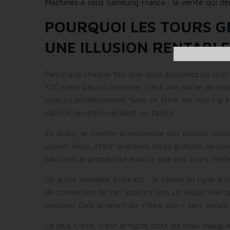
Machines à sous Samsung France : la vérité qui dé
POURQUOI LES TOURS G
UNE ILLUSION RENTABL
Parce que chaque fois que vous acceptez un spin, 
KYC n’est pas un obstacle, c’est une porte de séc
joueurs professionnels. Sans ce filtre, les tours gr
casinos se retrouveraient en faillite.
En outre, le modèle économique des casinos repose
joueur. Ainsi, offrir quelques tours gratuits ne co
calculent la probabilité exacte que ces tours mène
Un autre exemple éclairant : le casino en ligne X 
de conversion de ces joueurs vers un dépôt réel t
meurent dans le néant du « free spin » sans jamais 
Le plus triste, c’est la façon dont les sites masq