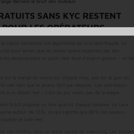
range derrière le bruit des rouleaux
RATUITS SANS KYC RESTENT
E POUR LES OPÉRATEURS
le casino déclenche son algorithme de suivi anti‑fraude. Le
urité pour éviter que les bonus soient exploités par des
atuits deviendraient un puits sans fond d’argent gratuit – et le
 sur la marge du casino sur chaque mise, pas sur le gain du
ûte rien tant que le joueur finit par déposer. Les opérateurs
nt à un dépôt réel – c’est du pur math, pas de la magie.
(nom fictif) propose un tour gratuit chaque semaine. Le taux
ourne autour de 12 %, ce qui signifie que 88 % des joueurs
toucher le cash réel.
uent ces chiffres dans un texte pastel de marketing. Les termes