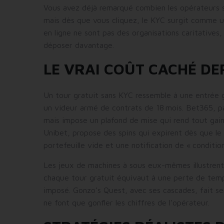
Vous avez déjà remarqué combien les opérateurs s
mais dès que vous cliquez, le KYC surgit comme un
en ligne ne sont pas des organisations caritatives
déposer davantage.
LE VRAI COÛT CACHÉ DE
Un tour gratuit sans KYC ressemble à une entrée g
un videur armé de contrats de 18 mois. Bet365, p
mais impose un plafond de mise qui rend tout gain
Unibet, propose des spins qui expirent dès que le
portefeuille vide et une notification de « conditio
Les jeux de machines à sous eux-mêmes illustrent 
chaque tour gratuit équivaut à une perte de temps 
imposé. Gonzo’s Quest, avec ses cascades, fait sem
ne font que gonfler les chiffres de l’opérateur.