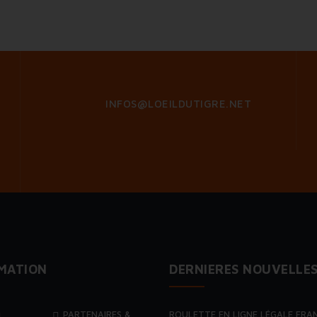
INFOS@LOEILDUTIGRE.NET
MATION
DERNIERES NOUVELLE
PARTENAIRES &
ROULETTE EN LIGNE LÉGALE FRAN
L