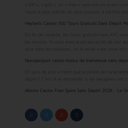
« VIP », « gift », et « free » sont mis en avant comme
façon la plus subtile de vous pousser à mettre vot
Heybets Casino 100 Tours Gratuits Sans Dépôt Main
En fin de compte, les tours gratuits sans KYC casi
les novices. Si vous avez la perspicacité de voir a
joue dans les coulisses, où la seule vraie mise est
Novajackpot casino bonus de bienvenue sans depo
Et quoi de plus irritant que la police de caractère
dépôt ? C’est à se demander si les designers ont 
Allwins Casino Free Spins Sans Dépôt 2026 : Le G