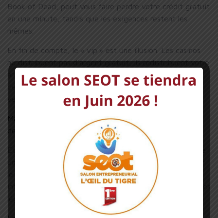
Book of Dead, peut vous faire perdre votre crédit gratuit
en une minute, tandis que les exigences restent les
mêmes.
En fin de compte, le « vip » est une illusion. Les casinos
ne distribuent pas d’argent gratuit, ils redistribuent votre
argent à d’autres joueurs. Il n’y a pas de miracle, juste
des mathématiques bien huilées et un marketing qui se
veut séduisant.
Machine à sous haute volatilité en ligne : le cauchemar
des joueurs qui aiment les montagnes russes financières
Et pour couronner le tout, le petit texte des T&C utilise
une police si petite qu’on dirait qu’ils essaient de cacher
le vrai coût du bonus. Sérieusement, qui conçoit une
interface avec une taille de police de 9 pt pour les termes
légaux?