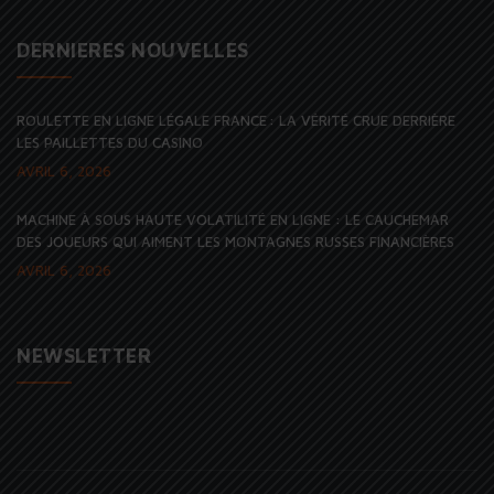
DERNIERES NOUVELLES
ROULETTE EN LIGNE LÉGALE FRANCE : LA VÉRITÉ CRUE DERRIÈRE
LES PAILLETTES DU CASINO
AVRIL 6, 2026
MACHINE À SOUS HAUTE VOLATILITÉ EN LIGNE : LE CAUCHEMAR
DES JOUEURS QUI AIMENT LES MONTAGNES RUSSES FINANCIÈRES
AVRIL 6, 2026
NEWSLETTER