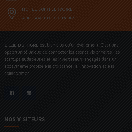
HÔTEL SOFITEL IVOIRE
ABIDJAN, COTE D'IVOIRE
L’ŒIL DU TIGRE
est bien plus qu’un événement. C’est une
opportunité unique de connecter les esprits visionnaires, les
startups audacieuses et les investisseurs engagés dans un
écosystème propice à la croissance, à l’innovation et à la
collaboration
NOS VISITEURS