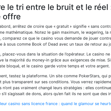
re le tri entre le bruit et le r
 offre
abord, arrêtez de croire que « gratuit » signifie « sans co
me mathématique. Notez le gain maximum, le wagering, la mi
e, comparez ce que le casino vous demande de jouer contre
e à sous comme Book of Dead avec un taux de retour au jo
, placez-vous dans la situation de l’opérateur. Le casino ne
ve la majorité du money‑in grâce aux exigences de mise. Si
ste bloqué, et le casino garde votre temps et votre argent.
ent, testez la plateforme. Un site comme PokerStars, qui p
t plus transparent sur ses conditions. Vous verrez rapide
s n’ont pas vraiment changé leurs stratégies : elles continuen
’il s’agissait de dons, alors qu’en fait ils ne sont que des 
leur casino sans licence france : quand le glamour se heurte 