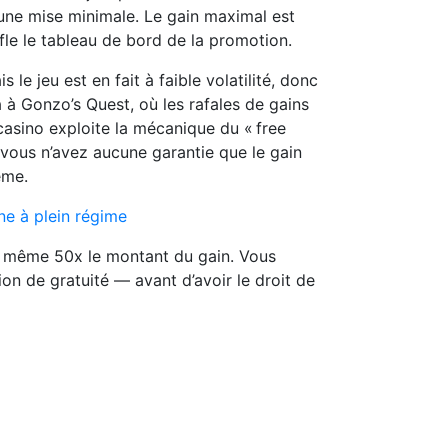
une mise minimale. Le gain maximal est
fle le tableau de bord de la promotion.
le jeu est en fait à faible volatilité, donc
 à Gonzo’s Quest, où les rafales de gains
casino exploite la mécanique du « free
s vous n’avez aucune garantie que le gain
ême.
ne à plein régime
ou même 50x le montant du gain. Vous
on de gratuité — avant d’avoir le droit de