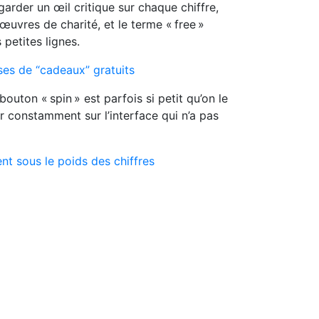
 garder un œil critique sur chaque chiffre,
uvres de charité, et le terme « free »
 petites lignes.
sses de “cadeaux” gratuits
bouton « spin » est parfois si petit qu’on le
 constamment sur l’interface qui n’a pas
nt sous le poids des chiffres