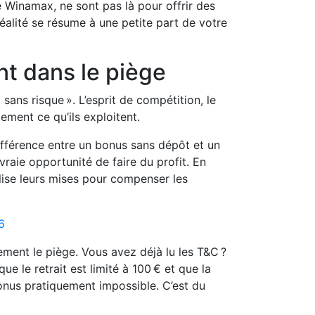
 Winamax, ne sont pas là pour offrir des
 réalité se résume à une petite part de votre
nt dans le piège
ans risque ». L’esprit de compétition, le
tement ce qu’ils exploitent.
différence entre un bonus sans dépôt et un
vraie opportunité de faire du profit. En
tilise leurs mises pour compenser les
6
ement le piège. Vous avez déjà lu les T&C ?
e le retrait est limité à 100 € et que la
onus pratiquement impossible. C’est du