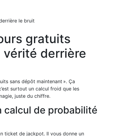
errière le bruit
urs gratuits
 vérité derrière
uits sans dépôt maintenant ». Ça
’est surtout un calcul froid que les
gie, juste du chiffre.
 calcul de probabilité
n ticket de jackpot. Il vous donne un