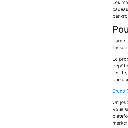
Les ma
cadeaux
bankrol
Pou
Parce q
frisson
Le prob
dépôt d
réalité
quelqu
Bruno C
Un joue
Vous sa
platef
market