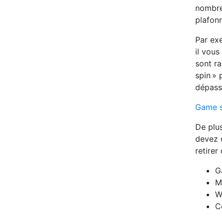
nombre
plafonn
Par exe
il vou
sont ra
spin » 
dépass
Game sh
De plu
devez d
retirer
G
M
W
C