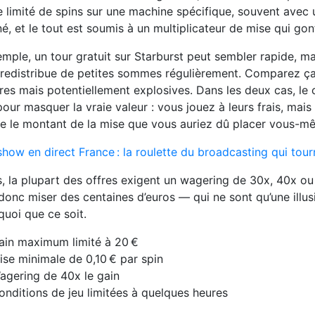
 limité de spins sur une machine spécifique, souvent avec 
é, et le tout est soumis à un multiplicateur de mise qui gon
mple, un tour gratuit sur Starburst peut sembler rapide, mais 
s redistribue de petites sommes régulièrement. Comparez ça
res mais potentiellement explosives. Dans les deux cas, le 
pour masquer la vraie valeur : vous jouez à leurs frais, mai
e le montant de la mise que vous auriez dû placer vous-m
ow en direct France : la roulette du broadcasting qui tour
s, la plupart des offres exigent un wagering de 30x, 40x 
onc miser des centaines d’euros — qui ne sont qu’une illusi
 quoi que ce soit.
ain maximum limité à 20 €
ise minimale de 0,10 € par spin
agering de 40x le gain
onditions de jeu limitées à quelques heures