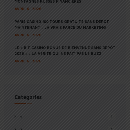
MONTAGNES RUSSES FINANCIÈRES
AVRIL 6, 2026
PARIS CASINO 100 TOURS GRATUITS SANS DÉPÔT
MAINTENANT : LA VRAIE FARCE DU MARKETING
AVRIL 6, 2026
LE « BIT CASINO BONUS DE BIENVENUE SANS DÉPÔT
2026 » : LA VÉRITÉ QUI NE FAIT PAS LE BUZZ
AVRIL 6, 2026
Catégories
1
1
1
3