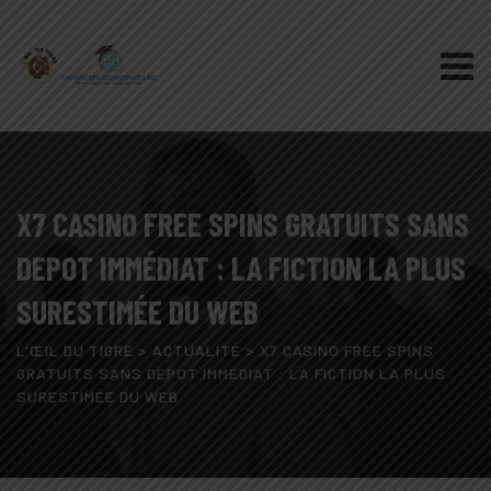
Skip
to
content
X7 CASINO FREE SPINS GRATUITS SANS
DEPOT IMMÉDIAT : LA FICTION LA PLUS
SURESTIMÉE DU WEB
L'ŒIL DU TIGRE
>
ACTUALITÉ
>
X7 CASINO FREE SPINS
GRATUITS SANS DEPOT IMMÉDIAT : LA FICTION LA PLUS
SURESTIMÉE DU WEB