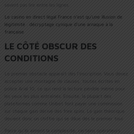
savent pas lire entre les lignes.
Le casino en direct légal France n’est qu’une illusion de
légitimité : décryptage cynique d’une arnaque à la
française
LE CÔTÉ OBSCUR DES
CONDITIONS
Le premier obstacle apparaît dès l’inscription. Vous devez
accepter une montagne de clauses, toutes écrites en
police Arial 10, ce qui rend la lecture pénible même pour
les yeux les plus entraînés. Ensuite, la plupart des
plateformes comme Unibet font payer une commission
sur chaque gain dérivé des free spins. Le gain théorique
devient donc un chiffre qui se dilue dès le premier tour.
Parce qu’ils aiment la complexité, certains opérateurs