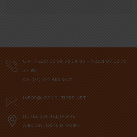
CIV: (+225) 05 94 38 04 80 - (+225) 07 02 75
37 98
CA: (+1) 514 465 5371
INFOS@LOEILDUTIGRE.NET
HÔTEL SOFITEL IVOIRE
ABIDJAN, COTE D'IVOIRE