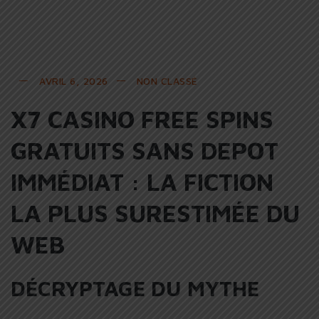
AVRIL 6, 2026
NON CLASSÉ
X7 CASINO FREE SPINS
GRATUITS SANS DEPOT
IMMÉDIAT : LA FICTION
LA PLUS SURESTIMÉE DU
WEB
DÉCRYPTAGE DU MYTHE