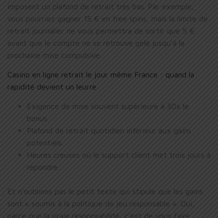
imposent un plafond de retrait très bas. Par exemple,
vous pourriez gagner 15 € en free spins, mais la limite de
retrait journalier ne vous permettra de sortir que 5 €
avant que le compte ne se retrouve gelé jusqu’à la
prochaine mise compulsive.
Casino en ligne retrait le jour même France : quand la
rapidité devient un leurre
Exigence de mise souvent supérieure à 30x le
bonus.
Plafond de retrait quotidien inférieur aux gains
potentiels.
Heures creuses où le support client met trois jours à
répondre.
Et n’oublions pas le petit texte qui stipule que les gains
sont « soumis à la politique de jeu responsable ». Oui,
parce que la vraie responsabilité, c’est de vous faire