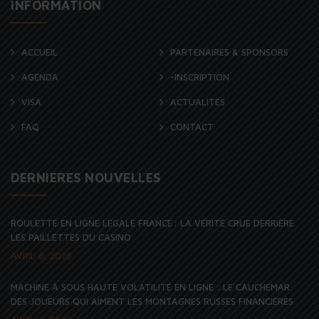
INFORMATION
ACCUEIL
PARTENAIRES & SPONSORS
AGENDA
-INSCRIPTION
VISA
ACTUALITES
FAQ
CONTACT
DERNIERES NOUVELLES
ROULETTE EN LIGNE LÉGALE FRANCE : LA VÉRITÉ CRUE DERRIÈRE
LES PAILLETTES DU CASINO
AVRIL 6, 2026
MACHINE À SOUS HAUTE VOLATILITÉ EN LIGNE : LE CAUCHEMAR
DES JOUEURS QUI AIMENT LES MONTAGNES RUSSES FINANCIÈRES