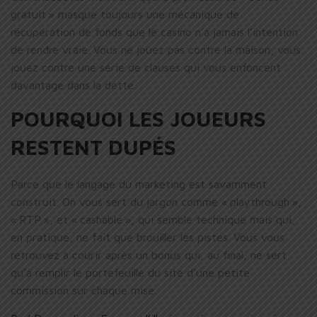
gratuit » masque toujours une mécanique de
récupération de fonds que le casino n’a jamais l’intention
de rendre vraie. Vous ne jouez pas contre la maison, vous
jouez contre une série de clauses qui vous enfoncent
davantage dans la dette.
POURQUOI LES JOUEURS
RESTENT DUPÉS
Parce que le langage du marketing est savamment
construit. On vous sert du jargon comme « playthrough »,
« RTP », et « cashable », qui semble technique mais qui,
en pratique, ne fait que brouiller les pistes. Vous vous
retrouvez à courir après un bonus qui, au final, ne sert
qu’à remplir le portefeuille du site d’une petite
commission sur chaque mise.