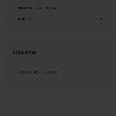
1
MILLIONER CASINO SUISSE
88
PUBLIC
Étiquettes
JOUER SUR MILLIONER