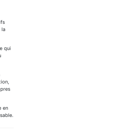
ifs
 la
e qui
u
n
ion,
opres
e en
isable.