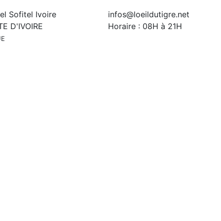
el Sofitel Ivoire
infos@loeildutigre.net
E D'IVOIRE
Horaire : 08H à 21H
UE