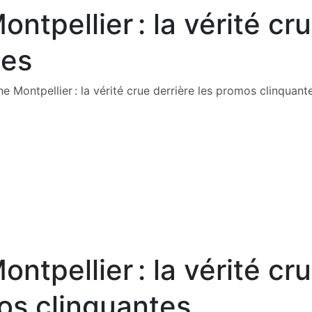
ntpellier : la vérité cru
tes
ne Montpellier : la vérité crue derrière les promos clinquant
ntpellier : la vérité cr
mos clinquantes