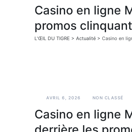
Casino en ligne Mo
promos clinquan
L'ŒIL DU TIGRE
>
Actualité
>
Casino en lig
AVRIL 6, 2026
NON CLASSÉ
Casino en ligne Mo
derrière les pro