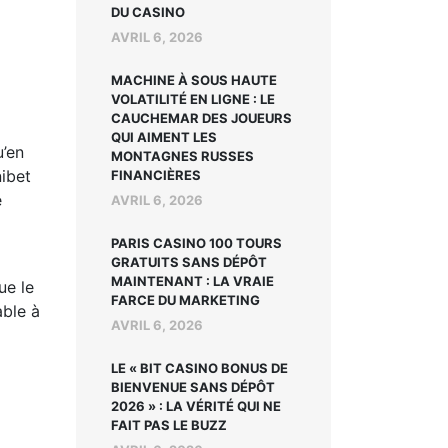
DU CASINO
AVRIL 6, 2026
MACHINE À SOUS HAUTE
VOLATILITÉ EN LIGNE : LE
CAUCHEMAR DES JOUEURS
QUI AIMENT LES
u’en
MONTAGNES RUSSES
nibet
FINANCIÈRES
e
AVRIL 6, 2026
PARIS CASINO 100 TOURS
GRATUITS SANS DÉPÔT
MAINTENANT : LA VRAIE
ue le
FARCE DU MARKETING
able à
AVRIL 6, 2026
LE « BIT CASINO BONUS DE
BIENVENUE SANS DÉPÔT
2026 » : LA VÉRITÉ QUI NE
FAIT PAS LE BUZZ