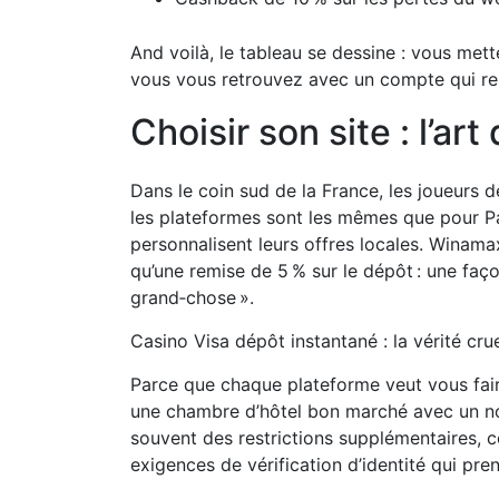
And voilà, le tableau se dessine : vous mett
vous vous retrouvez avec un compte qui re
Choisir son site : l’ar
Dans le coin sud de la France, les joueurs d
les plateformes sont les mêmes que pour Par
personnalisent leurs offres locales. Winama
qu’une remise de 5 % sur le dépôt : une faç
grand‑chose ».
Casino Visa dépôt instantané : la vérité cr
Parce que chaque plateforme veut vous faire
une chambre d’hôtel bon marché avec un nou
souvent des restrictions supplémentaires, 
exigences de vérification d’identité qui pre