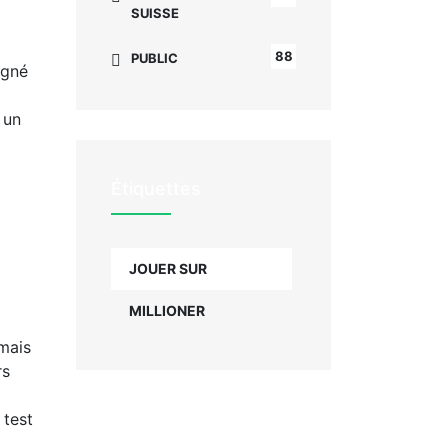
SUISSE
88
PUBLIC
igné
 un
Étiquettes
JOUER SUR
MILLIONER
 mais
rs
 test