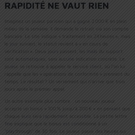
RAPIDITÉ NE VAUT RIEN
Imaginez un joueur parisien qui a gagné 2 000 € en plein
milieu de la semaine. Il demande le retrait via son compte
bancaire. Le site indique « traitement en 24 heures », mais
le jour suivant, le statut revient à « en cours de
vérification ». Deux jours passent, les mails du support
sont automatiques, sans aucune indication concrète. Le
joueur se retrouve à appeler le service client, où l’on lui
rappelle que les « opérations de conformité » prennent du
temps. Le résultat ? Un versement qui n’arrive que trois
jours après le premier appel.
Un autre exemple plus sombre : un nouveau joueur
accepte un bonus « 100 % jusqu’à 200 € » en pensant que
chaque euro sera rapidement accessible. La petite lettre
fine explique que le bonus est conditionné à un
“playthrough” de 30 fois. Le joueur passe des heures sur