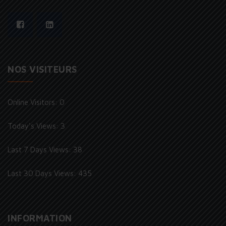
NOS VISITEURS
Online Visitors:
0
Today's Views:
3
Last 7 Days Views:
38
Last 30 Days Views:
435
INFORMATION