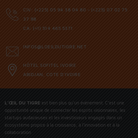
CIV: (+225) 05 94 38 04 80 - (+225) 07 02 75
37 98
CA: (+1) 514 465 5371
INFOS@LOEILDUTIGRE.NET
HÔTEL SOFITEL IVOIRE
ABIDJAN, COTE D'IVOIRE
L’ŒIL DU TIGRE
est bien plus qu’un événement. C’est une
opportunité unique de connecter les esprits visionnaires, les
startups audacieuses et les investisseurs engagés dans un
écosystème propice à la croissance, à l’innovation et à la
collaboration