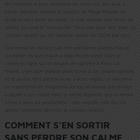
les machines à sous, enchaîne les tours sur des jeux à
haute volatilité comme le jackpot de Mega Moolah, et
lorsqu’il veut enfin encaisser, le site impose une limite de
retrait qui rend le tout inutile. Tout cela pour finir avec un
“retrait rapide” qui ne dépasse jamais les 100 € par jour.
Ces scénarios ne sont pas des anecdotes isolées mais le
quotidien de quiconque a déjà mis les pieds dans un
casino en ligne qui se targue de rapidité à Paris. La
réalité, c’est que chaque plateforme a son propre agenda,
et le joueur doit parfois jouer à leurs règles. Le sarcasme
se transforme en résignation lorsqu’on réalise que le mot
« rapide » est utilisé avec la même légèreté que le terme
« free » dans les promotions : une coquille vide qui n’a
jamais l’intention de livrer le contenu promis.
COMMENT S’EN SORTIR
SANS PERDRE SON CALME